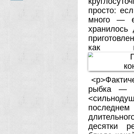
круглосуто
просто: ес
много — е
хранилось 
приготовле
как н
<р>Фактич
рыбка — о
<сильноду
последнем
длительного
десятки р