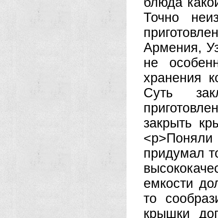
блюда како
Точно неи
приготовле
Армения, Уз
не особен
хранения к
Суть за
приготовле
закрыть кр
<р>Поняли
придумал т
высококаче
емкости до
то сообраз
крышки до