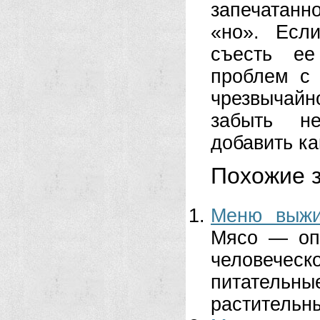
запечатанн
«но». Есл
съесть ее
проблем с 
чрезвычай
забыть не
добавить ка
Похожие з
Меню выжи
Мясо — оп
человечес
питатель
растительны