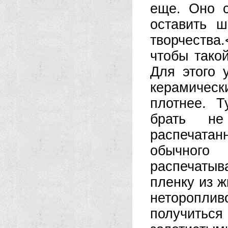
еще. Оно с
оставить 
творчества.
чтобы тако
Для этого 
керамическ
плотнее. Т
брать не
распечатан
обычног
распечаты
пленку из ж
неторопли
получитьс