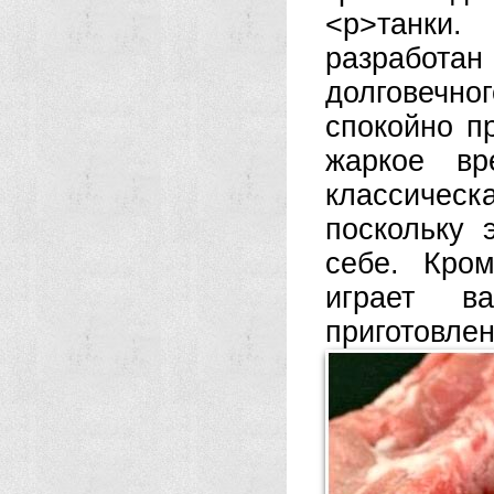
<р>танки.
Т
разработан
долговечн
спокойно п
жаркое вр
классическ
поскольку 
себе. Кро
играет в
приготовлен