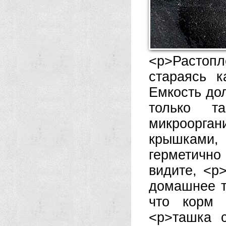
<р>Растопл
стараясь 
Емкость до
только т
микроорган
крышками,
герметично
видите, <р
домашнее т
что корм 
<р>ташка
с