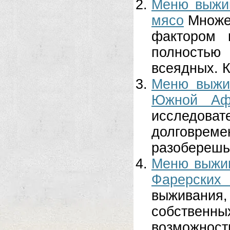
Меню выжи
мясо
Множе
фактором 
полность
всеядных. К
Меню выжи
Южной Аф
исследоват
долговрем
разоберешьс
Меню выжив
Фарерских
выживания
собствен
возможности