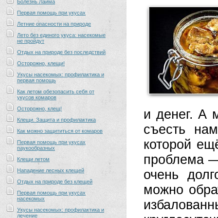
Болезнь Лайма
Первая помощь при укусах
Летние опасности на природе
Лето без единого укуса: насекомые
не пройдут
Отдых на природе без последствий
Осторожно, клещи!
Укусы насекомых: профилактика и
первая помощь
Как летом обезопасить себя от
укусов комаров
Осторожно, клещ!
и денег. А
Клещи. Защита и профилактика
съесть нам
Как можно защититься от комаров
которой ещё
Первая помощь при укусах
паукообразных
проблема —
Клещи летом
Нападение лесных клещей
очень долг
Отдых на природе без клещей
можно обра
Первая помощь при укусах
насекомых
избалован
Укусы насекомых: профилактика и
лечение