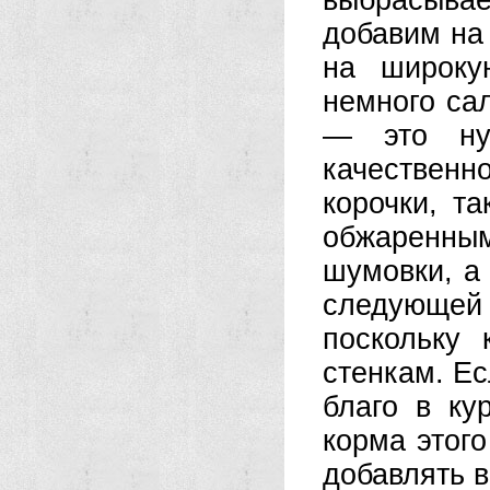
выбрасыва
добавим на
на широку
немного сал
— это нуж
качественн
корочки, т
обжаренны
шумовки, а
следующей 
поскольку
стенкам. Е
благо в ку
корма этого
добавлять в