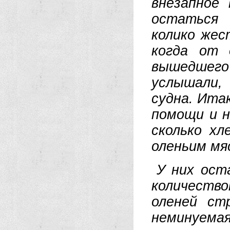
внезапное
остаться 
колико жес
когда от 
вышедшего
услышали,
судна. Итак
помощи и н
сколько х
оленьим мя
У них ост
количество
оленей ст
неминуема