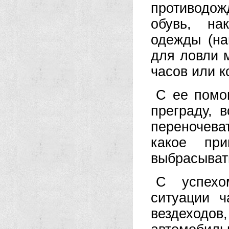
противодо
обувь, на
одежды (на
для ловли 
часов или к
С ее помо
преграду, в
переночева
какое пр
выбрасывать
С успехо
ситуации 
вездеходов,