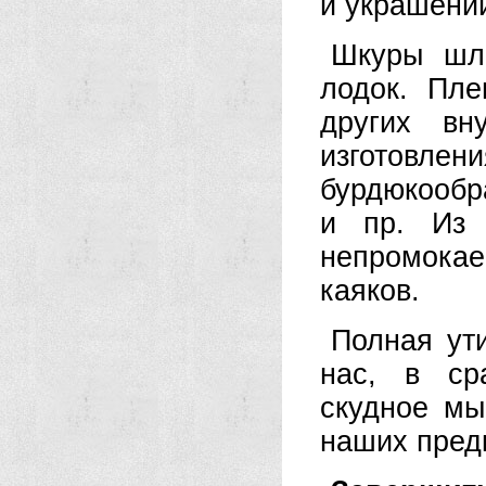
и украшени
Шкуры шли
лодок. Пле
других вн
изготовлен
бурдюкообр
и пр. Из
непромока
каяков.
Полная ути
нас, в ср
скудное мы
наших предк