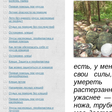
Болезнь Лайма
Первая помощь при укусах
Летние опасности на природе
Лето без единого укуса: насекомые
не пройдут
Отдых на природе без последствий
Осторожно, клещи!
Укусы насекомых: профилактика и
первая помощь
Как летом обезопасить себя от
укусов комаров
Осторожно, клещ!
Клещи. Защита и профилактика
есть, у ме
Как можно защититься от комаров
свои силы
Первая помощь при укусах
паукообразных
умереть
Клещи летом
Нападение лесных клещей
растерзан
Отдых на природе без клещей
ужаснее —
Первая помощь при укусах
насекомых
ножа, труб
Укусы насекомых: профилактика и
лечение