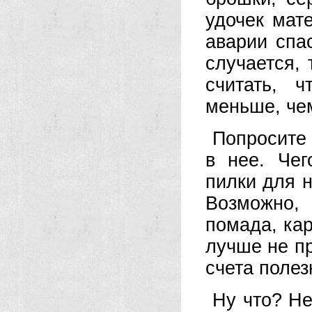
удочек мат
аварии спа
случается, 
считать, 
меньше, че
Попросите 
в нее. Чег
пилки для н
Возможно,
помада, ка
лучше не п
счета полез
Ну что? Не