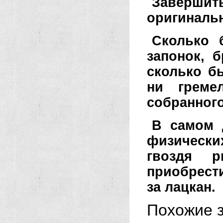
Заверши
оригиналь
Сколько 
запонок, б
сколько б
ни греме
собранного
В самом 
физически
гвоздя 
приобрести
за лацкан.
Похожие з