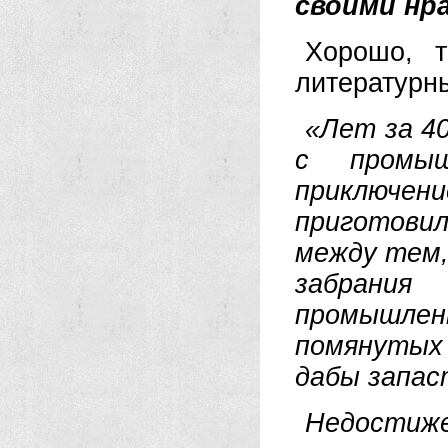
своими нр
Хорошо, т
литературн
«Лет за 40
с промыш
приключен
приготови
между тем,
забрания
промышле
помянутых
дабы запас
Недостиже