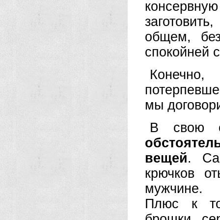
консервную
заготовить,
общем, бе
спокойней с
Конечно,
потерпевшег
мы договори
В свою о
обстоятел
вещей
. Са
крючков о
мужчине.
Плюс к то
брошки, се