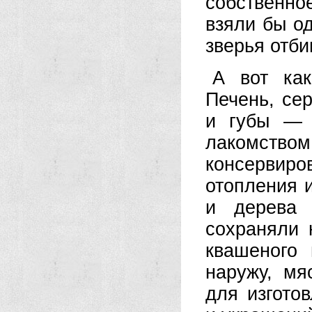
собственно
взяли бы од
зверья отби
А вот как
Печень, се
и губы — 
лакомство
консервир
отопления 
и дерева 
сохраняли 
квашеного
наружу, мя
для изгото