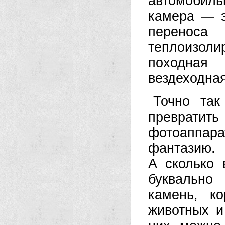
автомобил
камера — э
переноса
теплоизол
походная
вездеходная
Точно так
превратить
фотоаппара
фантазию.
А сколько 
буквально
камень, к
животных и