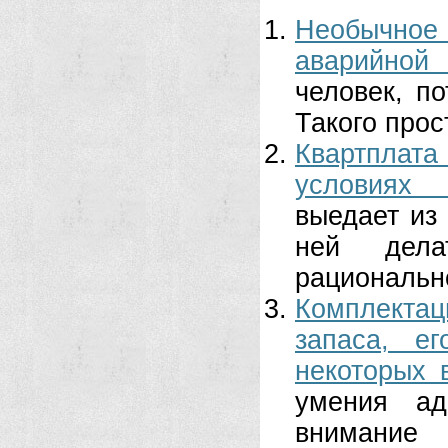
Необычно
аварийной
человек, п
Такого прос
Квартплата
условиях 
выедает из
ней дела
рациональн
Комплекта
запаса, е
некоторых 
умения ад
внимани