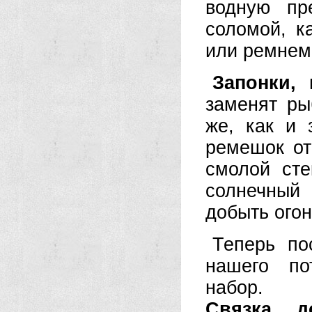
водную пр
соломой, к
или ремнем
Запонки,
заменят ры
же, как и 
ремешок от
смолой сте
солнечный 
добыть огон
Теперь по
нашего по
набор.
Связка д