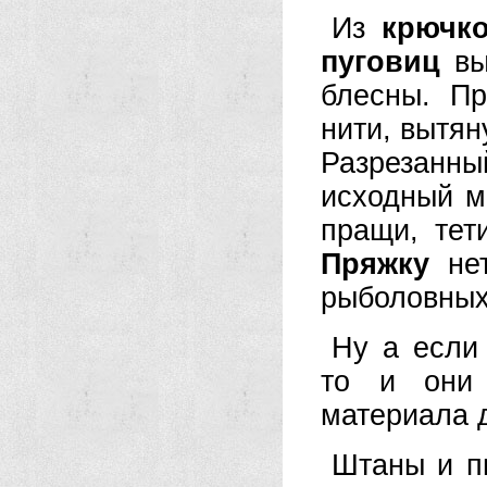
Из
крючк
пуговиц
вы
блесны. Пр
нити, вытян
Разрезанны
исходный м
пращи, тет
Пряжку
нет
рыболовных 
Ну а если
то и они 
материала д
Штаны и п