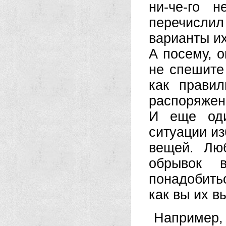
ни-че-го 
перечислил
варианты и
А посему, 
не спешите
как прави
распоряжен
И еще оди
ситуации из
вещей. Люб
обрывок 
понадобитьс
как вы их в
Наприме