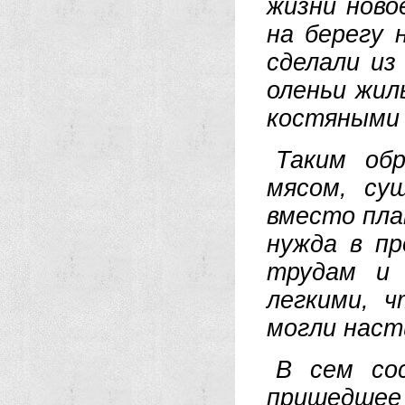
жизни ново
на берегу 
сделали из
оленьи жил
костяными 
Таким обр
мясом, су
вместо пла
нужда в п
трудам и 
легкими, 
могли наст
В сем со
пришедшее 