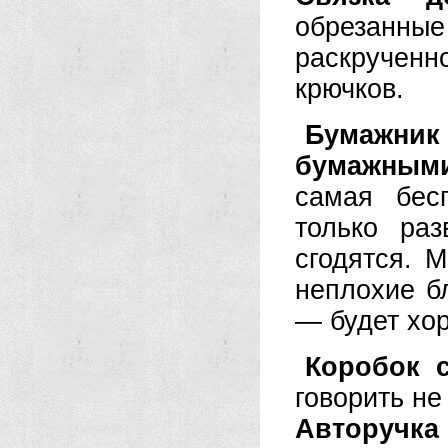
обрезанны
раскрученн
крючков.
Бумажник
бумажным
самая бес
только ра
сгодятся. 
неплохие б
— будет хо
Коробок с
говорить не
Авторучка