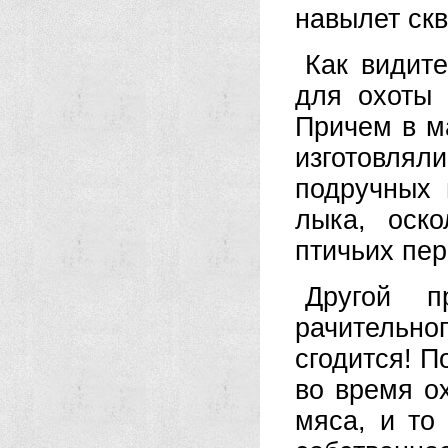
навылет скв
Как видит
для охоты 
Причем в м
изготовлял
подручных 
лыка, оск
птичьих пер
Другой п
рачительн
сгодится! П
во время о
мяса, и то