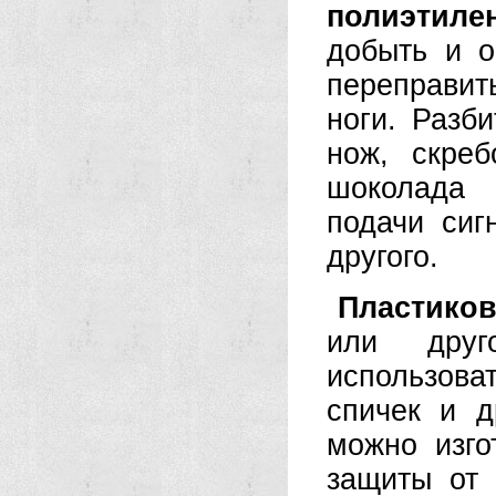
полиэтил
добыть и о
переправит
ноги. Разб
нож, скре
шоколада 
подачи сиг
другого.
Пластико
или друг
использов
спичек и д
можно изго
защиты от 