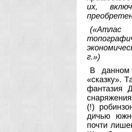
их, вклю
преобретен
(«Атла
топогра
экономичес
г.»)
В данном 
«сказку». Т
фантазия Д
снаряжения
(!) робинз
дичью южн
почти лише