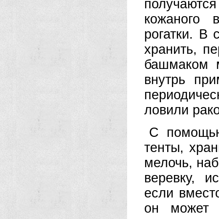
получаютс
кожаного 
рогатки. В
хранить, п
башмаком м
внутрь при
периодичес
ловили рако
С помощ
тенты, хра
мелочь, наб
веревку, и
если вместо
он может 