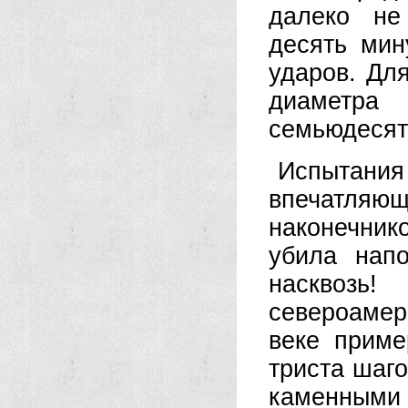
далеко не
десять мин
ударов. Дл
диаметра
семьюдесят
Испытани
впечатляющ
наконечнико
убила напо
насквозь
североамер
веке приме
триста шаго
каменными