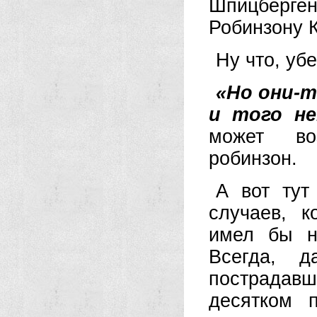
Шпицберген
Робинзону К
Ну что, уб
«Но они-т
и того не
может во
робинзон.
А вот тут
случаев, к
имел бы ни
Всегда, д
пострада
десятком 