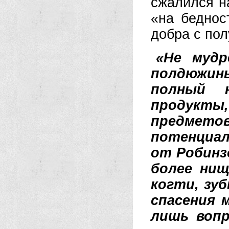
сжалился н
«на беднос
добра с пол
«Не мудр
полдюжин
полный н
продукты,
предмет
потенциал
от Робинзо
более ни
когти, зу
спасения 
лишь вопр