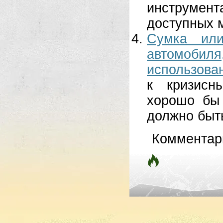
инструмен
доступных м
Сумка ил
автомобил
использова
к кризисн
хорошо бы 
должно быть
Комментар