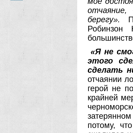
мое достоя
отчаяние,
берегу».
Пр
Робинзон
большинств
«Я не смо
этого сд
сделать н
отчаянии л
герой не по
крайней мер
черноморск
затерянном
потому, чт