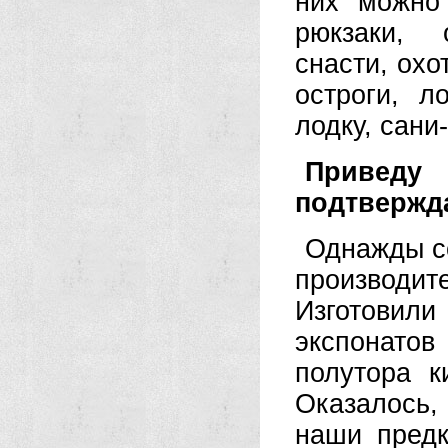
них можно 
рюкзаки, 
снасти, охо
остроги, л
лодку, сани-
Приведу 
подтвержд
Однажды с
производи
Изготовили
экспонато
полутора к
Оказалось
наши пред