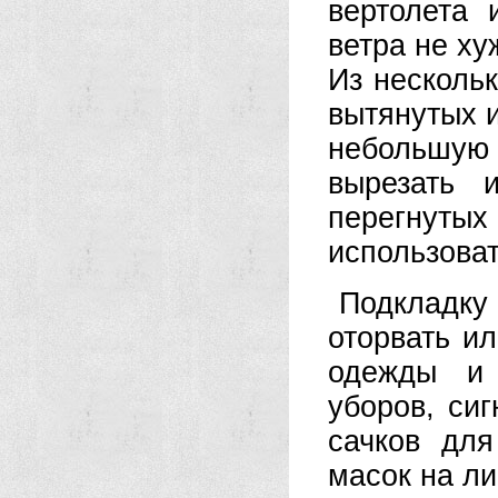
вертолета 
ветра не ху
Из нескольк
вытянутых и
небольшую 
вырезать 
перегнутых
использоват
Подкладк
оторвать ил
одежды и 
уборов, си
сачков дл
масок на лиц