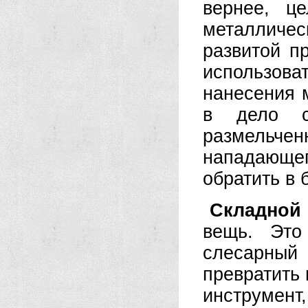
вернее, ц
металличе
развитой п
использов
нанесения 
в дело сг
размельче
нападающег
обратить в 
Складной
вещь. Это
слесарный 
превратить
инструмент,