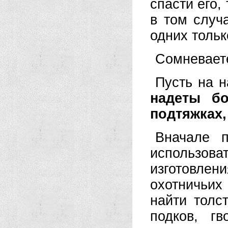
спасти его,
в том случ
одних тольк
Сомневаете
Пусть на 
надеты бо
подтяжках,
Вначале 
использов
изготовл
охотничьи
найти толс
подков, г