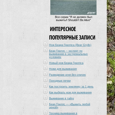
Все серии "Я не должен был
выжить/I Shouldn't Be Alive"
Нож Беара Гриллса (Bear Grylls)
Беар Гриллс – эксперт по
выживанию в экстремальных
условиях
Новый нож Беара Гриллса
Ножи для выживания
Разведение огня без спичек
Походные печки
Как построить землянку за 1 день
Как выбрать нож для выживания
Выживание в тайге
Беар Гриллс — «Выжить любой
ценой»
Техника выживания в