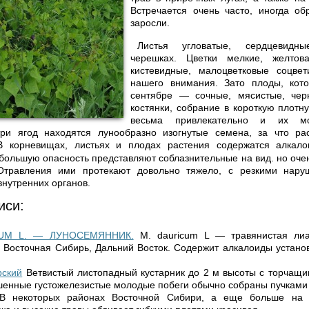
Встре­чается очень часто, иногда о
заросли.
Листья угловатые, сердце­вид
черешках. Цветки мелкие, желтов
кистевидные, мало­цветковые соцвет
нашего внимания. Зато плоды, кот
сентябре — сочные, мясистые, чер
костянки, собрание в короткую плотну
весьма привле­кательно и их м
три ягод нахо­дятся лунообразно изогнутые семена, за что рас
В корневищах, листьях и плодах растения содержатся алкал
большую опасность представляют соблазнительные на вид. но оче
Отравления ими протекают довольно тяжело, с резкими нар
внутренних органов.
иси:
UM L. — ЛУНОСЕМЯННИК.
М. dauricum L — травянистая ли
 Восточная Сибирь, Дальний Восток. Содержит алкалоиды устано
рский
Ветвистый листопадный кустарник до 2 м высоты с торча­щи
енные густожелези­стые молодые побеги обычно собраны пучками 
В некоторых районах Восточной Сибири, а еще больше на 