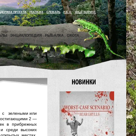
ДДЕРЖКА ПРОЕКТА
РЕКЛАМА
СЛОВАРЬ
F.A.Q.
WILD SURVIVE
АЛЫ
ЭНЦИКЛОПЕДИЯ
РЫБАЛКА
ОХОТА
а с зелеными или
достигающими 2 —
рек в прибрежных
 и среди высоких
 открытых местах.