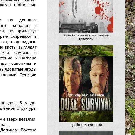
бразует небольшие
ные, на длинных
атые, собраны в
ия, не при­влекут
Хуже быть не могло с Беаром
орые созревают в
Гриллсом
ные, шаровидные
ю кисть, выглядят
ожно спутать с
тение и наз­вано
оиды, сапонины и
нь ядовитые ягоды
ушениями Функции
ана до 1.5 м дл.
вленной структуры
ми вверх ветвями.
на...
Двойное Выживание
Дальнем Востоке