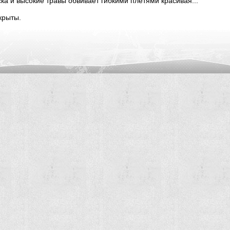
ка и высокие травы обвивает гибкими плетями красивая...
крыты.