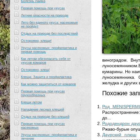
Болезнь Лайма
Первая помощь при укусах
Летние опасности на природе
Лето без единого укуса: насекомые
не пройдут
Отдых на природе без последствий
Осторожно, клещи!
Укусы насекомых: профилактика и
первая помощь
Как летом обезопасить себя от
виноградом. Вну
укусов комаров
луносемянником.
Осторожно, клещ!
кумарины. Но наи
луносемянника. 
Клещи. Защита и профилактика
желудка и других 
Как можно защититься от комаров
Первая помощь при укусах
Похожие зап
паукообразных
Клещи летом
Род MENISPERM
Нападение лесных клещей
Распространение:
Отдых на природе без клещей
до...
Рододендрон дау
Первая помощь при укусах
насекомых
Ржаво-бурые опуш
Даурский плюш
Укусы насекомых: профилактика и
лечение