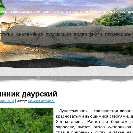
АНИЕ
ПРАВООБЛАДАТЕЛЯМ
КАРТА САЙТА
О ПРОЕКТЕ
ОТ АВТОРА
ДРУЗЬЯ САЙТА
ПО
СТАТЬИ
СНАРЯЖЕНИЕ
ПУБЛИКАЦИИ
ВИДЕО
КНИГИ
ПРОФЕССИОН
нник даурский
|
раль 2010
Автор:
Максим Атанасян
Луносемянник — травянистая лиан
красноватыми вьющимися стеблями, 
2,5 м длины. Растет по бере­гам 
зарослях, вьется около кустарников
трав в приречных лугах, а также на