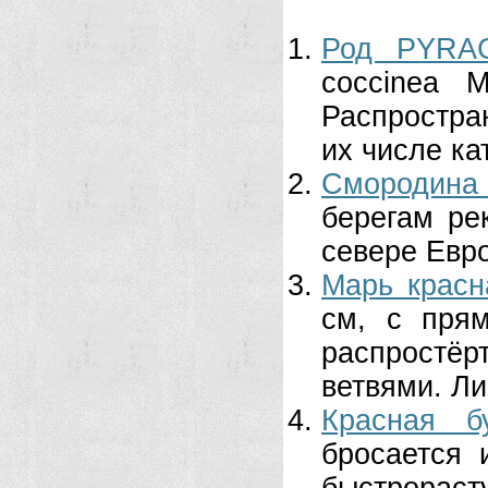
Род PYRA
coccinea 
Распростра
их числе ка
Смородина
берегам рек
севере Евро
Марь красн
см, с пря
распростё
ветвями. Ли
Красная б
бросается 