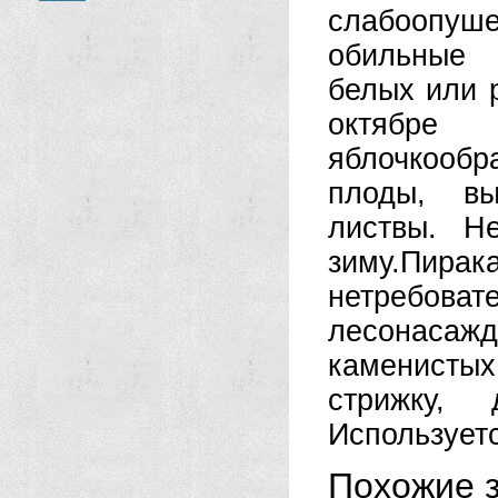
слабоопуш
обильные 
белых или 
октя­бр
яблочкообра
плоды, вы
листвы. Н
зиму.
Пирак
нетребоват
лесонасажд
каменистых
стрижку,
Используетс
Похожие з