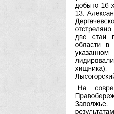
добыто 16 
13, Алексан
Дергачев
отстреляно
две стаи 
области в 
указанно
лидировал
хищника),
Лысогорский
На совре
Правобере
Заволжье.
результат