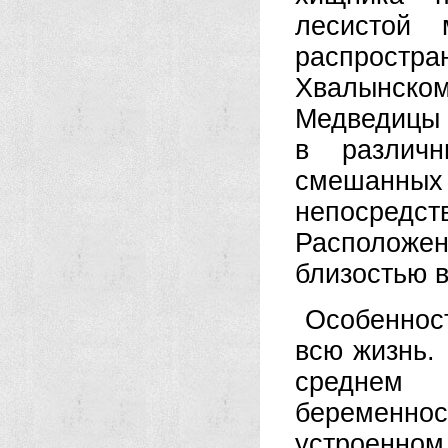
лесистой 
распростра
Хвалынск
Медведицы и
в различн
смешанны
непосредст
Расположе
близостью 
Особеннос
всю жизнь. 
среднем 
беременнос
устроенном