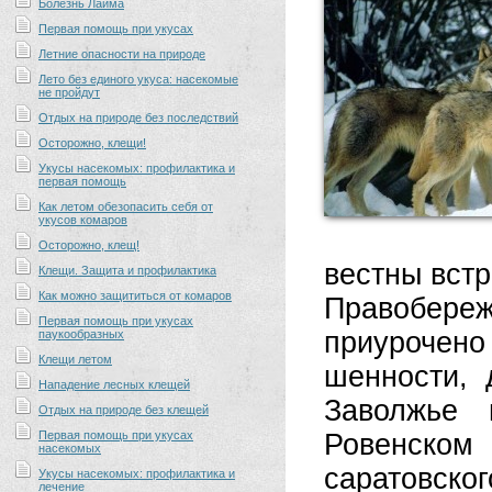
Болезнь Лайма
Первая помощь при укусах
Летние опасности на природе
Лето без единого укуса: насекомые
не пройдут
Отдых на природе без последствий
Осторожно, клещи!
Укусы насекомых: профилактика и
первая помощь
Как летом обезопасить себя от
укусов комаров
Осторожно, клещ!
вестны встр
Клещи. Защита и профилактика
Как можно защититься от комаров
Правобере
Первая помощь при укусах
приурочено
паукообразных
Клещи летом
шенности, 
Нападение лесных клещей
Заволжье 
Отдых на природе без клещей
Первая помощь при укусах
Ровенском
насекомых
саратовск
Укусы насекомых: профилактика и
лечение