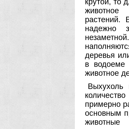
крутой, то 
животное 
растений. 
надежно 
незаметной
наполняют
деревья ил
в водоеме 
животное де
Выхухоль 
количеств
примерно ра
основным п
животные