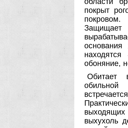
области б
покрыт ро
покровом.
Защищает
вырабатыв
основания 
находятся
обоняние, н
Обитает 
обильной
встречае
Практическ
выходящих 
выхухоль д