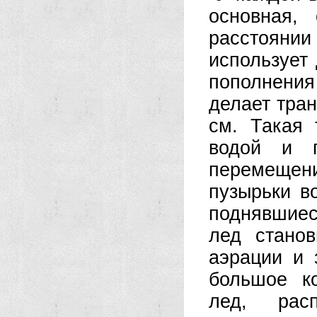
основная,
расстояни
использует
пополнения
делает тран
см. Такая
водой и п
перемещени
пузырьки в
поднявшиес
лед стано
аэрации и 
большое к
лед, рас