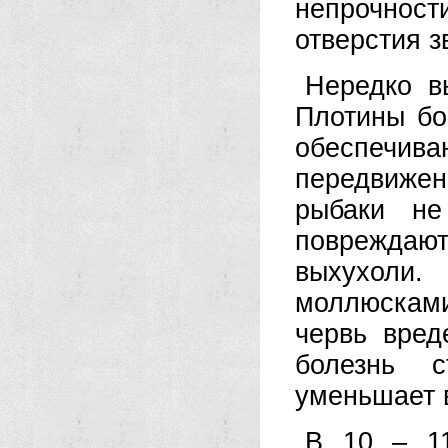
непрочност
отверстия з
Нередко в
Плотины бо
обеспечи
передвижен
рыбаки не
повреждаю
выхухоли
моллюсками
червь вред
болезнь с
уменьшает 
В 10 – 11