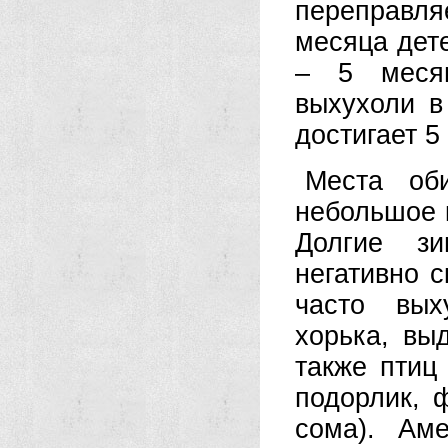
переправляе
месяца дет
– 5 месяц
выхухоли в
достигает 5 
Места оби
небольшое 
Долгие зи
негативно 
часто вых
хорька, вы
также птиц
подорлик, 
сома). Ам