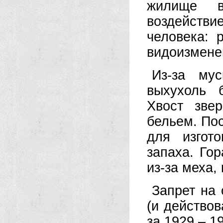
жилище в
воздейств
человека: 
видоизмене
Из-за мус
выхухоль 
Хвост зве
бельем. По
для изгот
запаха. Гор
из-за меха,
Запрет на 
(и действов
за 1929 – 1