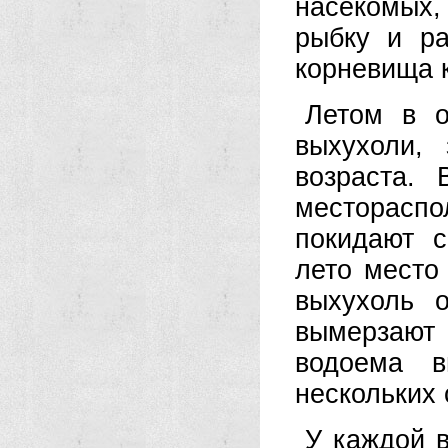
насекомых,
рыбку и ра
корневища к
Летом в о
выхухоли,
возраста.
месторасп
покидают 
лето место
выхухоль 
вымерзают 
водоема в
нескольких 
У каждой в