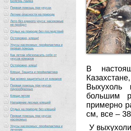
Болезнь Лайма
Первая помощь при укусах
Летние опасности на природе
Лето без единого укуса: насекомые
не пройдут
Отдых на природе без последствий
Осторожно, клещи!
Укусы насекомых: профилактика и
первая помощь
Как летом обезопасить себя от
укусов комаров
Осторожно, клещ!
В настоя
Клещи. Защита и профилактика
Казахстан
Как можно защититься от комаров
Выхухоль 
Первая помощь при укусах
паукообразных
большим р
Клещи летом
Нападение лесных клещей
примерно ра
Отдых на природе без клещей
см, все – 38
Первая помощь при укусах
насекомых
У выхухоли
Укусы насекомых: профилактика и
лечение