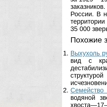
заказнико
России. В 
территори
35 000 звер
Похожие з
Выхухоль р
вид с кра
дестабили
структуро
исчезновени
Семейство
водяной з
хвоста—17—