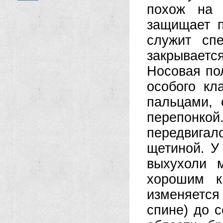
похож на 
защищает п
служит спе
закрывает
Носовая по
особого кл
пальцами, 
перепонко
передвигал
щетиной. У 
выхухоли м
хорошим к
изменяется
спине) до с