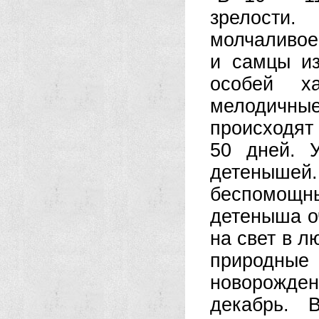
зрелости
молчаливое
и самцы из
особей х
мелодичны
происходят
50 дней. 
детенышей
беспомощн
детеныша оч
на свет в л
природные
новорожден
декабрь. 