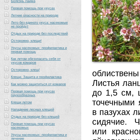
Болезнь Лайма
Первая помощь при укусах
Летние опасности на природе
Лето без единого укуса: насекомые
не пройдут
Отдых на природе без последствий
Осторожно, клещи!
Укусы насекомых: профилактика и
первая помощь
Как летом обезопасить себя от
укусов комаров
Осторожно, клещ!
облиствены
Клещи. Защита и профилактика
Листья лан
Как можно защититься от комаров
до 1,5 см,
Первая помощь при укусах
паукообразных
точечными 
Клещи летом
Нападение лесных клещей
в пазухах л
Отдых на природе без клещей
сидячие. Ч
Первая помощь при укусах
насекомых
или красно
Укусы насекомых: профилактика и
лечение