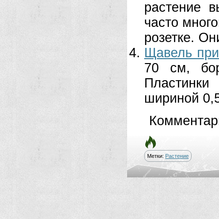
растение в
часто мно­г
розетке. Они
Щавель при
70 см, бо
Пластинки 
шириной 0,5
Комментар
Метки:
Растение