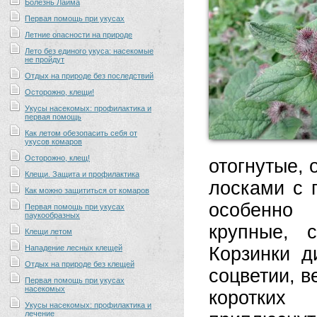
Болезнь Лайма
Первая помощь при укусах
Летние опасности на природе
Лето без единого укуса: насекомые
не пройдут
Отдых на природе без последствий
Осторожно, клещи!
Укусы насекомых: профилактика и
первая помощь
Как летом обезопасить себя от
укусов комаров
Осторожно, клещ!
отогнутые,
Клещи. Защита и профилактика
лосками с 
Как можно защититься от комаров
особенно 
Первая помощь при укусах
паукообразных
крупные, с
Клещи летом
Нападение лесных клещей
Корзинки д
Отдых на природе без клещей
соцветии, в
Первая помощь при укусах
насекомых
коротких
Укусы насекомых: профилактика и
лечение