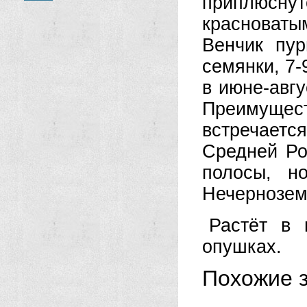
приплюсн
красноваты
Венчик пу
семянки, 7-
в июне-авгу
Преимущес
встречаетс
Средней Ро
полосы, н
Нечерноземь
Растёт в 
опушках.
Похожие з