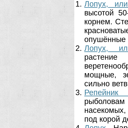
Лопух, ил
высотой 50
корнем. Ст
красноват
опушённые к
Лопух, ил
растение
веретенооб
мощные, зе
сильно ветв
Репейник
рыболовам 
насекомых,
под корой д