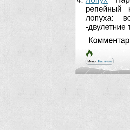
Лопух
Нар
репейный 
лопуха: в
-двулетние 
Комментар
Метки:
Растение