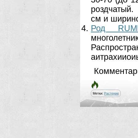
роздчатый.
см и ши­рино
Род RU
многолетник
Распрост
аитрахииоиы 
Комментар
Метки:
Растение