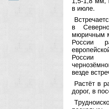
1,5-1,8 мм,
в июле.
Встречаетс
в Северн
мюричным м
России р
европейск
России п
чернозёмной
везде встре
Растёт в р
дорог, в по
Трудноис