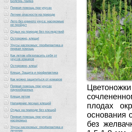
Болезнь Лайма
Первая помощь при укусах
Летние опасности на природе
Лето без единого укуса: насекомые
не пройдут
Отдых на природе без последствий
Осторожно, клещи!
Укусы насекомых: профилактика и
первая помощь
Как летом обезопасить себя от
укусов комаров
Осторожно, клещ!
Клещи. Защита и профилактика
Как можно защититься от комаров
Цветоножки
Первая помощь при укусах
паукообразных
сочлененн­о
Клещи летом
Нападение лесных клещей
плодах окр
Отдых на природе без клещей
основания 
Первая помощь при укусах
насекомых
без желвач
Укусы насекомых: профилактика и
лечение