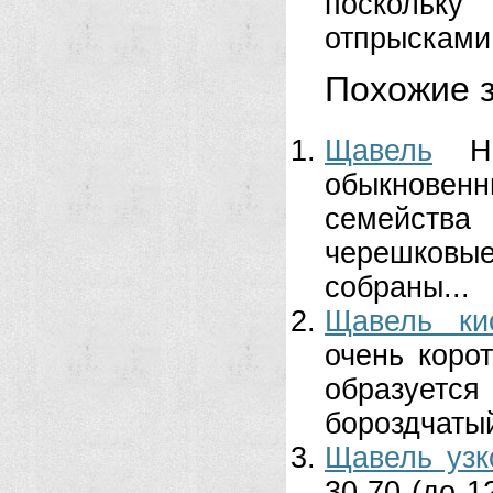
поскольк
отпрысками
Похожие з
Щавель
Н
обыкновенн
семейства
черешковы
собраны...
Щавель ки
очень корот
образуется
бороздчатый,
Щавель узк
30-70 (до 1