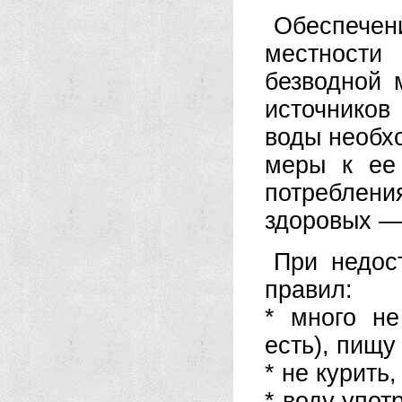
Обеспече
местности
безводной 
источников
воды необхо
меры к ее 
потреблен
здоровых —
При недос
правил:
* много не
есть), пищ
* не курить,
* воду упот