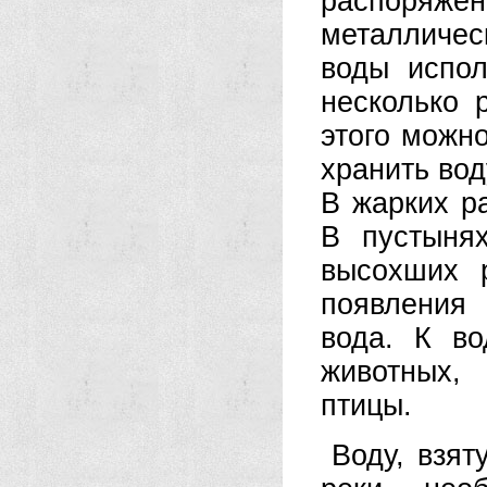
распоря
металличес
воды испол
несколько 
этого можно
хранить вод
В жарких р
В пустыня
высохших 
появления
вода. К в
животных,
птицы.
Воду, взят