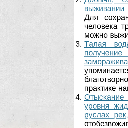
выживании 
Для сохра
человека т
можно выжит
Талая вод
получение
заморажива
упоминает
благотворн
практике на
Отыскание
уровня жид
руслах рек
отобезвожи