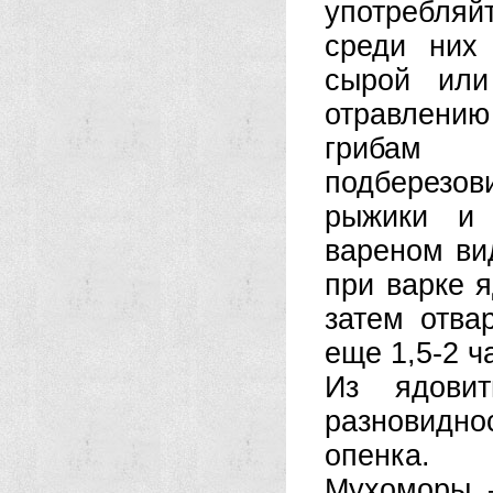
употребляй
среди них
сырой или
отравлени
грибам о
подберезов
рыжики и 
вареном вид
при варке я
затем отва
еще 1,5-2 ч
Из ядовит
разновидно
опенка.
Мухоморы 