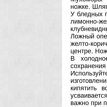
ножке. Шля
У бледных 
лимонно-жел
клубневидн
Ложный опе
желто-корич
центре. Нож
В холодно
сохранения
Используйт
изготовлен
кипятить в
усваиваетс
важно при 