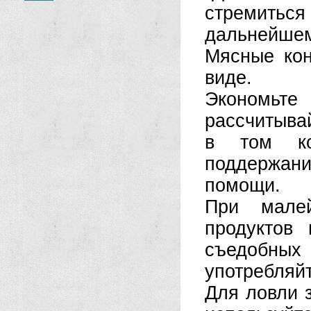
стремитьс
дальнейше
Мясные кон
виде.
Экономьт
рассчитыва
в том ко
поддержани
помощи.
При малей
продуктов
съедобных
употребляйт
Для ловли 