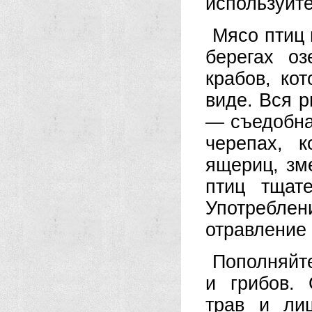
используйте
Мясо птиц 
берегах о
крабов, ко
виде. Вся 
— съедобна
черепах, 
ящериц, зм
птиц тщат
Употребле
отравление 
Пополняйте
и грибов.
трав и ли