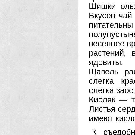
Шишки ольх
Вкусен чай 
питательны
полупустын
весеннее вр
растений,
ядовиты.
Щавель ра
слегка кра
слегка заос
Кисляк — т
Листья сер
имеют кисл
К съедобн