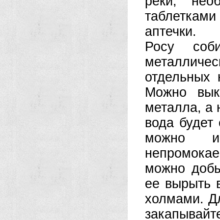
реки, нео
таблетками 
аптечки.
Росу соби
металличес
отдельных 
Можно вык
металла, а 
вода будет 
можно и
непромока
можно добы
ее вырыть 
холмами. Д
закапывайт