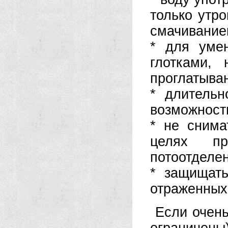
только утро
смачиванием
* для уме
глотками,
проглатыва
* длитель
возможности
* не снима
целях пр
потоотделе
* защищат
отраженных
Если очень