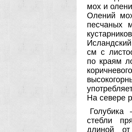
мох и олени
Олений мох
песчаных м
кустарников
Исландский
см с листо
по краям л
коричнево
высокого
употребляет
На севере р
Голубика 
стебли пр
длиной о