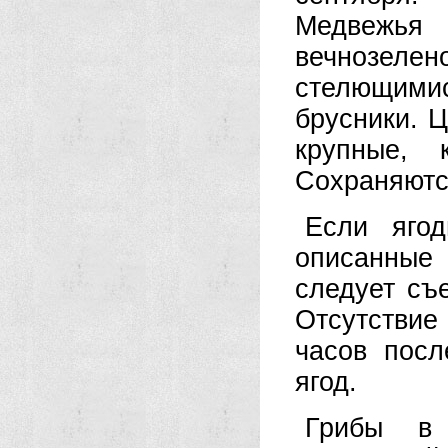
Медвежья 
вечнозеле
стелющимис
брусники. Ц
крупные, 
Сохраняются
Если яго
описанные 
следует съ
Отсутстви
часов посл
ягод.
Грибы в