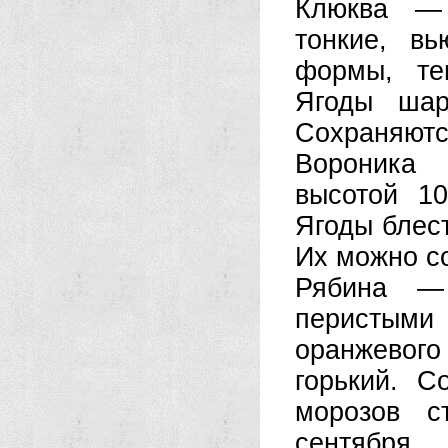
Клюква — 
тонкие, в
формы, те
Ягоды шар
Сохраняютс
Вороника 
высотой 1
Ягоды блест
Их можно со
Рябина —
перистыми
оранжевого
горький. С
морозов с
сентября.