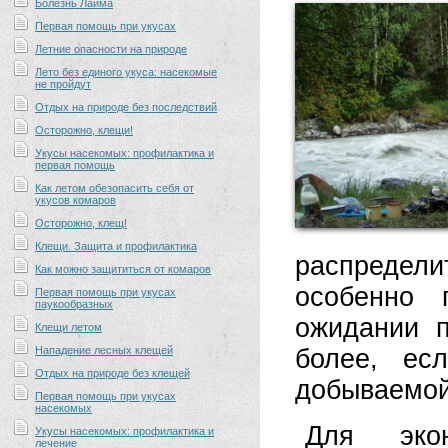
Болезнь Лайма
Первая помощь при укусах
Летние опасности на природе
Лето без единого укуса: насекомые
не пройдут
Отдых на природе без последствий
Осторожно, клещи!
Укусы насекомых: профилактика и
первая помощь
Как летом обезопасить себя от
укусов комаров
Осторожно, клещ!
Клещи. Защита и профилактика
распредел
Как можно защититься от комаров
особенно 
Первая помощь при укусах
паукообразных
ожидании 
Клещи летом
Нападение лесных клещей
более, ес
Отдых на природе без клещей
добываемой
Первая помощь при укусах
насекомых
Для эко
Укусы насекомых: профилактика и
лечение