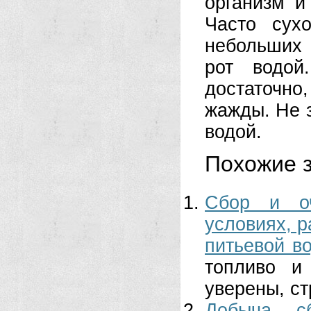
организм и
Часто сух
небольших
рот водой
достаточно
жажды. Не 
водой.
Похожие з
Сбор и оч
условиях, р
питьевой в
топливо и
уверены, ст
Добыча, с