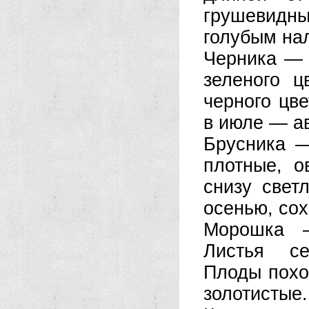
грушевидн
голубым нал
Черника — 
зеленого ц
черного цв
в июле — ав
Брусника —
плотные, о
снизу свет
осенью, сох
Морошка —
Листья се
Плоды похо
золотистые.