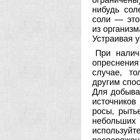
ограничены
нибудь сол
соли — это
из организм
Устраивая 
При налич
опреснения
случае, то
другим спо
Для добыва
источнико
росы, рыть
небольши
использу