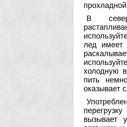
прохладной
В севе
растаплив
используйте
лед имеет 
раскалывае
используйт
холодную в
пить немно
оказывает с
Употребле
перегрузку
вызывает у