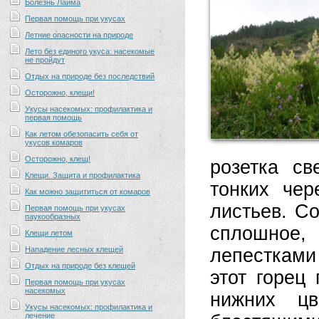
Болезнь Лайма
Первая помощь при укусах
Летние опасности на природе
Лето без единого укуса: насекомые
не пройдут
Отдых на природе без последствий
Осторожно, клещи!
Укусы насекомых: профилактика и
первая помощь
Как летом обезопасить себя от
укусов комаров
Осторожно, клещ!
розетка с
Клещи. Защита и профилактика
тонких чер
Как можно защититься от комаров
листьев. Со
Первая помощь при укусах
паукообразных
сплошное,
Клещи летом
Нападение лесных клещей
лепестками
Отдых на природе без клещей
этот горец 
Первая помощь при укусах
насекомых
нижних цв
Укусы насекомых: профилактика и
лечение