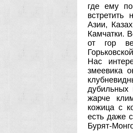
где ему п
встретить 
Азии, Каза
Камчатки. В
от гор в
Горьковской
Нас интер
змеевика о
клубневидн
дубильных 
жарче кли
кожица с к
есть даже 
Бурят-Монг