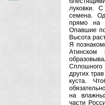
блестя­щи
луковки. С
семена. О
прямо на 
Опавшие по
Высота раст
Я познаком
Атинском 
образовы
Сплошного м
других трав
куста. Чт
обязательн
на влажны
части Росс