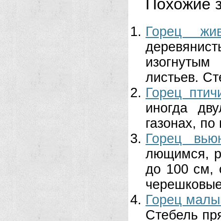
Похожие з
Горец жив
деревянис
изогнутым
листьев. Ст
Горец птич
иногда дву
газонах, по 
Горец вью
лющимся, р
до 100 см,
черешковые,
Горец малы
Стебель пр