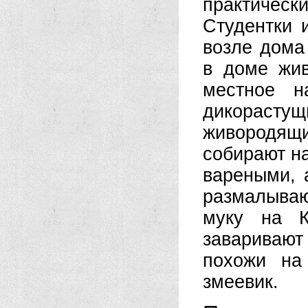
практичес
Студентки 
возле дома
в доме жив
местное н
дикорасту
живородящ
собирают н
вареными, 
размалываю
муку на К
заваривают
похожи на
змеевик.