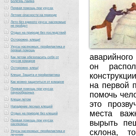
Болезнь Лайма
Первая помощь при укусах
Летние опасности на природе
Лето без единого укуса: насекомые
не пройдут
Отдых на природе без последствий
Осторожно, клещи!
Укусы насекомых: профилактика и
первая помощь
аварийного
Как летом обезопасить себя от
укусов комаров
он распо
Осторожно, клещ!
конструкци
Клещи. Защита и профилактика
Как можно защититься от комаров
на первой 
Первая помощь при укусах
помочь чело
паукообразных
Клещи летом
это прозву
Нападение лесных клещей
места важ
Отдых на природе без клещей
Первая помощь при укусах
вырыть пещ
насекомых
склона, т
Укусы насекомых: профилактика и
лечение