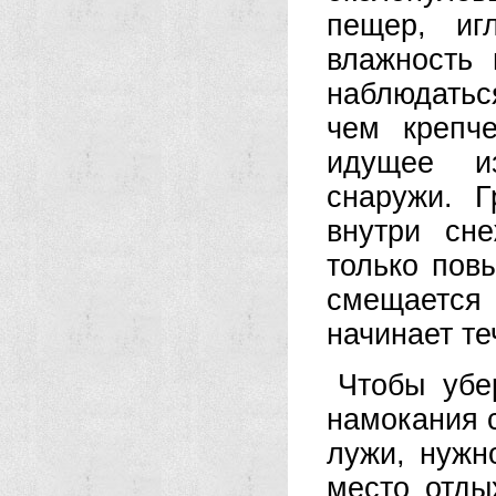
пещер, иг
влажность 
наблюдатьс
чем крепч
идущее из
снаружи. Г
внутри сн
только пов
смещается 
начинает те
Чтобы убе
намокания с
лужи, нужн
место отды