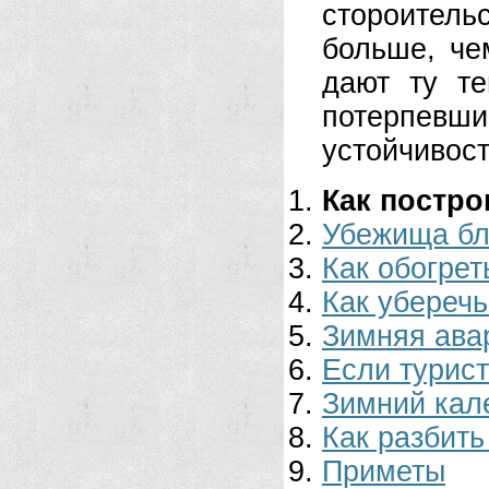
стороител
больше, че
дают ту те
потерпев
устойчивост
Как постр
Убежища бл
Как обогре
Как уберечь
Зимняя ава
Если турист
Зимний кал
Как разбить
Приметы