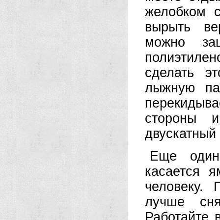
желобком 
вырыть ве
можно защ
полиэтилено
сделать э
лыжную па
перекидыва
стороны и
двускатный
Еще один 
касается я
человеку.
лучше сня
Работайте 