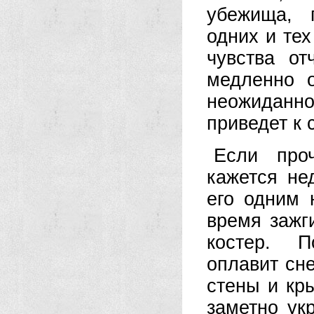
убежища, 
одних и те
чувства от
медленно о
неожиданн
приведет к 
Если проч
кажется не
его одним 
время зажг
костер. П
оплавит сне
стены и кр
заметно ук