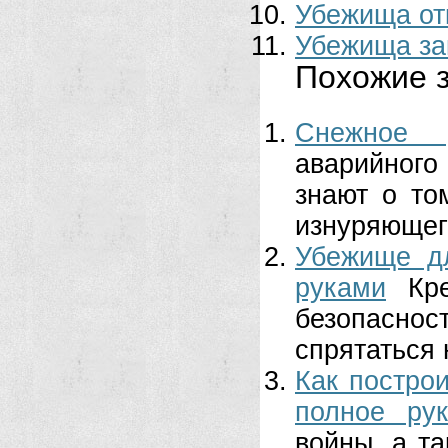
Убежища от
Убежища за
Похожие з
Снежное 
аварийног
знают о то
изнуряющего
Убежище дл
руками
Кр
безопасно
спрятаться 
Как постро
полное ру
войны, а та