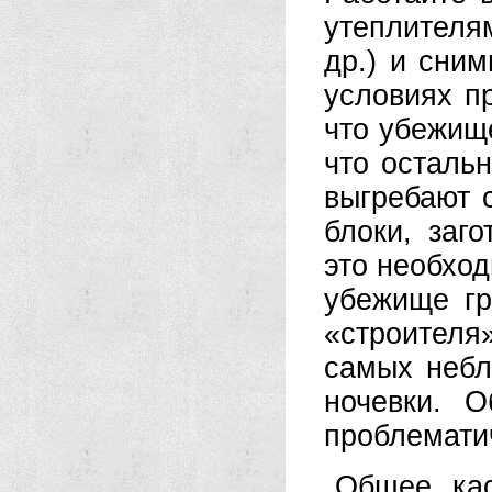
утеплителя
др.) и сни
условиях п
что убежище
что осталь
выгребают 
блоки, заг
это необход
убежище гр
«строителя
самых небл
ночевки. 
проблемати
Общее, ка