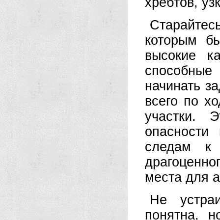
хребтов, уз
Старайтес
которым бы
высокие к
способные
начинать з
всего по х
участки. 
опасности
следам к
драгоценн
места для а
Не устра
понятна, н