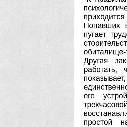
психологи­
приходитс
Попавших 
пугает тру
сторительст
обиталище
Другая за
работать,
показывае
единственн
его устро
трехчасо
восстанав
простой н