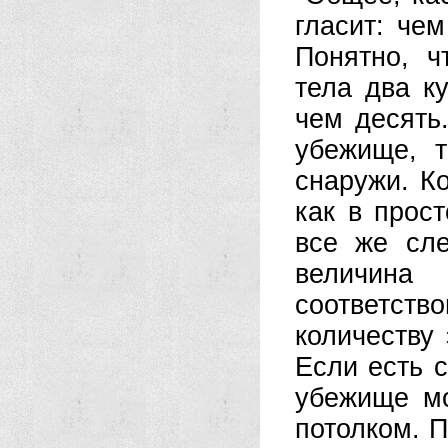
гласит: че
Понятно, ч
тела два к
чем десять
убежище, т
снаружи. К
как в прос
все же сле
величи
соответст
количеству
Если есть с
убежище мо
потолком. 