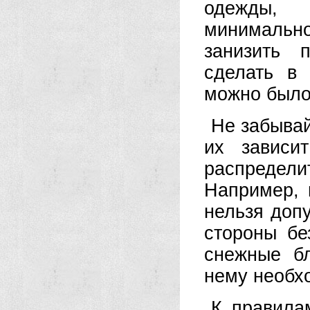
одежды,
минимальн
занизить 
сделать в 
можно было 
Не забывай
их зависи
распредели
Например, 
нельзя допу
стороны бе
снежные бл
нему необх
К правила