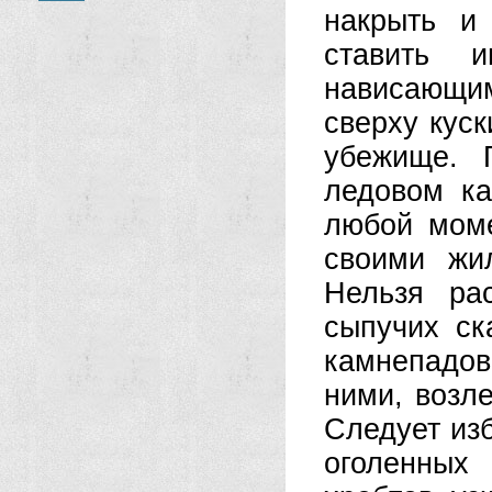
накрыть и
ставить 
нависающи
сверху куск
убежище. 
ледовом ка
любой моме
своими жи
Нельзя ра
сыпучих ск
камнепадов
ними, возл
Следует изб
оголенных