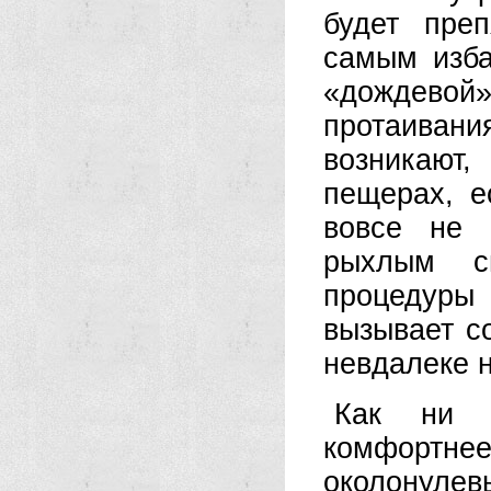
будет пре
самым изба
«дождевой»
протаиван
возникают,
пещерах, е
вовсе не 
рыхлым с
процедуры
вызывает с
невдалеке 
Как ни 
комфортне
околонуле