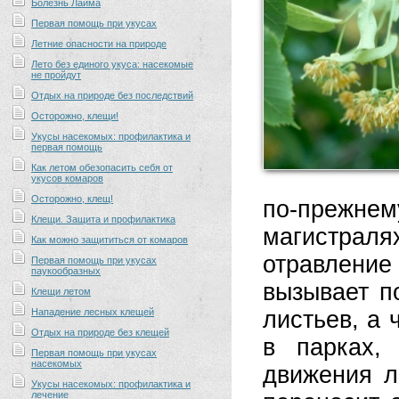
Болезнь Лайма
Первая помощь при укусах
Летние опасности на природе
Лето без единого укуса: насекомые
не пройдут
Отдых на природе без последствий
Осторожно, клещи!
Укусы насекомых: профилактика и
первая помощь
Как летом обезопасить себя от
укусов комаров
Осторожно, клещ!
по-прежне
Клещи. Защита и профилактика
магистраля
Как можно защититься от комаров
отравлен
Первая помощь при укусах
паукообразных
вызывает п
Клещи летом
Нападение лесных клещей
листьев, а 
Отдых на природе без клещей
в парках,
Первая помощь при укусах
насекомых
движения л
Укусы насекомых: профилактика и
лечение