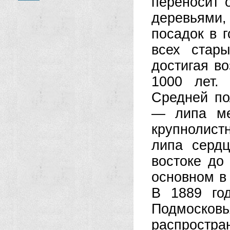
переносит 
деревьями, 
посадок в 
всех стар
достигая во
1000 лет.
Средней по
— липа ме
крупнолист
липа сердц
востоке до
основном в
В 1889 го
Подмоск
распростр