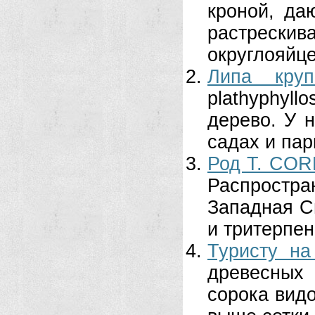
кроной, даю
растрескив
округлояйце
Липа круп
plathyphyl
дерево. У н
садах и парк
Род Т. COR
Распростр
Западная С
и тритерпен
Туристу на
древесных 
сорока видо