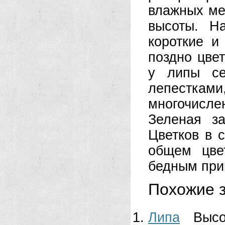
влажных мес
высоты. Н
короткие и
поздно цве
у липы се
лепестками
много­чис
Зеленая з
Цветков в с
общем цве
бедным при
Похожие з
Липа
Выс