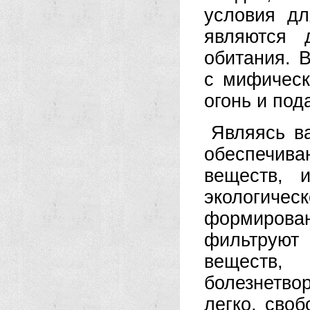
условия дл
являются 
обитания. 
с мифическ
огонь и под
Являясь в
обеспечива
веществ, 
экологичес
формирова
фильтруют
веществ,
болезнетв
легко, сво