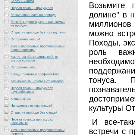
Болезнь Лайма
Возьмите 
Первая помощь при укусах
долине" в 
Летние опасности на природе
миллионов
Лето без единого укуса: насекомые
не пройдут
можно встр
Отдых на природе без последствий
Осторожно, клещи!
Походы, экс
Укусы насекомых: профилактика и
роль важн
первая помощь
Как летом обезопасить себя от
необходимо
укусов комаров
Осторожно, клещ!
поддержани
Клещи. Защита и профилактика
тонуса. 
Как можно защититься от комаров
познавате
Первая помощь при укусах
паукообразных
достоприме
Клещи летом
Нападение лесных клещей
культуры От
Отдых на природе без клещей
Первая помощь при укусах
И все-так
насекомых
встречи с 
Укусы насекомых: профилактика и
лечение