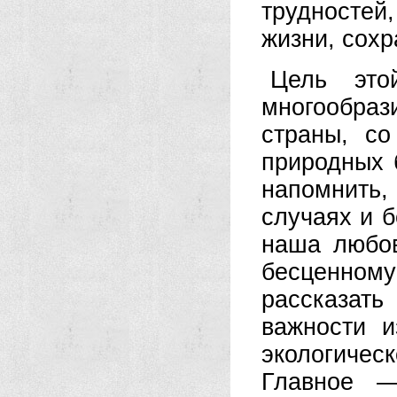
трудностей,
жизни, сохр
Цель это
многообра
страны, с
природных б
напомнить, 
случаях и 
наша любов
бесценному
рассказат
важности и
экологиче
Главное —