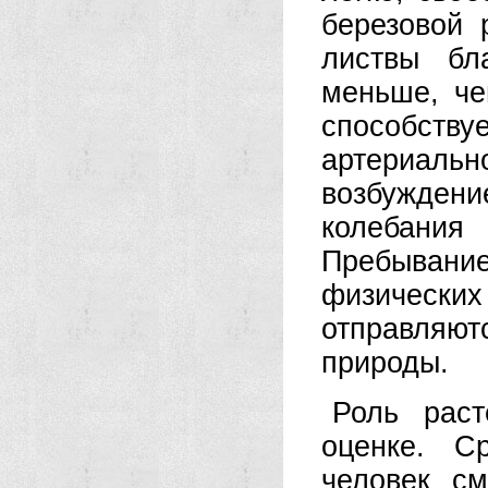
березовой 
листвы бл
меньше, че
способств
артериаль
возбужден
колебания
Пребывани
физических
отправляю
природы.
Роль раст
оценке. С
человек с