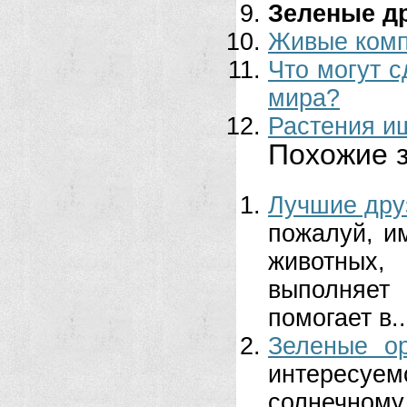
Зеленые д
Живые ком
Что могут с
мира?
Растения и
Похожие з
Лучшие друз
пожалуй, и
животных
выполняет
помогает в..
Зеленые о
интересуе
солнечном