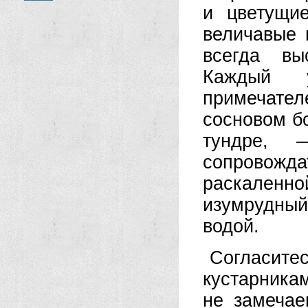
и цветущи
величавые 
всегда вы
Каждый 
примечател
сосновом бо
тундре, 
сопровожда
раскаленно
изумрудный
водой.
Согласите
кустарникам
не замечае