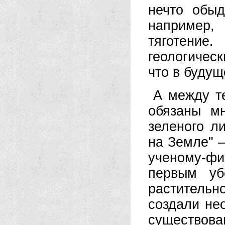
нечто обыд
например,
тяготение
геологичес
что в будущ
А между т
обязаны м
зеленого л
на Земле" 
ученому-ф
первым уб
раститель
создали не
существован