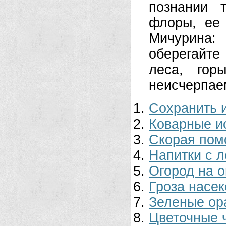
познании 
флоры, ее 
Мичурина:
оберегайт
леса, гор
неисчерпае
Сохранить 
Коварные и
Скорая по
Напитки с 
Огород на 
Гроза насе
Зеленые ор
Цветочные 