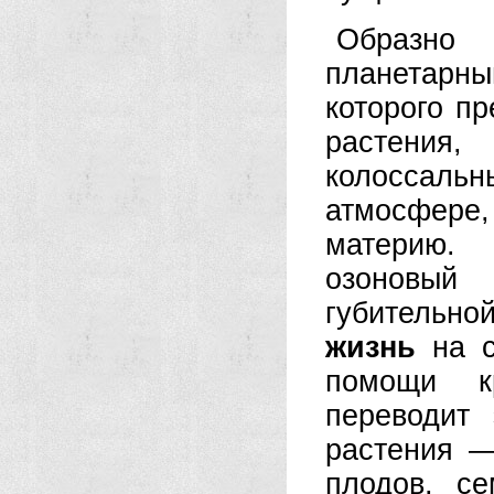
Образно
планетарн
которого п
растения,
колоссальн
атмосфере
материю. 
озоновый 
губительно
жизнь
на с
помощи кр
переводит
растения —
плодов, с