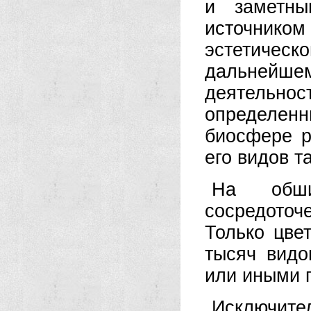
и заметн
источник
эстетичес
дальнейшем
деятельнос
определенн
биосфере р
его видов т
На обши
сосредоточ
Только цве
тысяч видо
или иными 
Исключит