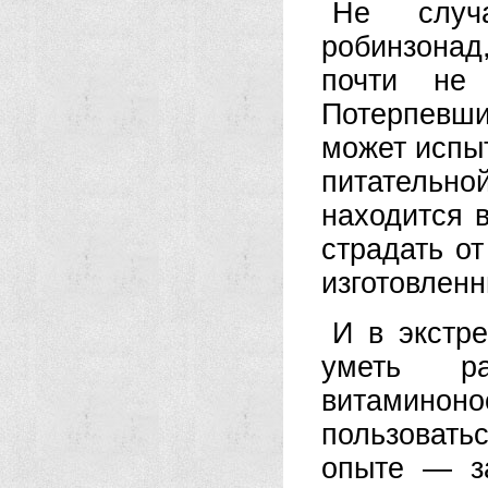
Не случ
робинзона
почти не 
Потерпевши
может испыт
питательной
находится в
страдать от
изготовленн
И в экстр
уметь ра
витаминоно
пользовать
опыте — з