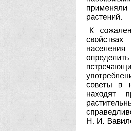
применяли
растений.
К сожален
свойства
населения 
определит
встречаю
употреблен
советы в 
находят п
растительны
справедлив
Н. И. Вавил