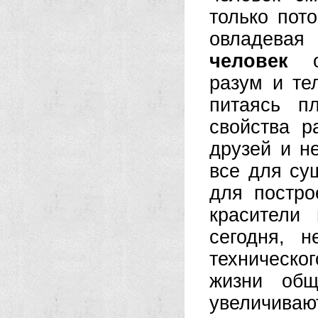
только пот
овладевая 
человек
од
разум и те
питаясь п
свойства р
друзей и н
все для су
для постро
красители
сегодня, 
техническог
жизни общ
увеличиваю