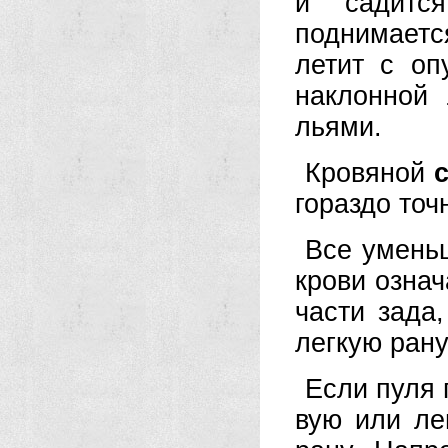
и садитс
поднимает
летит с о
наклонной 
льями.
Кровяной
гораздо точ
Все умень
крови означ
части зада,
легкую рану
Если пуля 
вую или ле