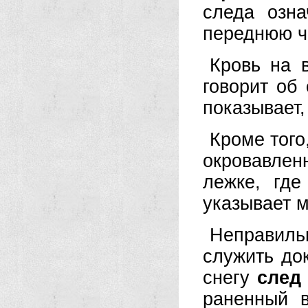
следа озна
переднюю ч
Кровь на 
гово­рит об
показы­вает
Кроме того
окровавлен
лежке, гд
указывает м
Неправильн
слу­жить до
снегу
след
раненный в