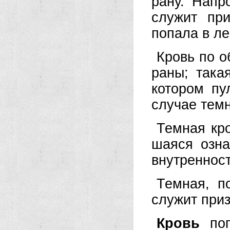
рану. Напр
служит при
попала в ле
Кровь по о
раны; так
котором пу
случае темн
Темная кро
шаяся озна
внутрен­нос
Темная, п
слу­жит при
Кровь
поп