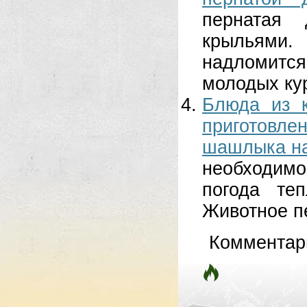
пернатая 
крыльями
надломитс
молодых кур
Блюда из к
приготовл
шашлыка на
необходимо
погода те
Животное пе
Комментар