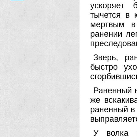
ускоряет 
тычется в 
мертвым в
ранении лег
преследован
Зверь, ра
быстро ух
сгорбившис
Раненный 
же вскакив
раненный в 
выправляетс
У волка 