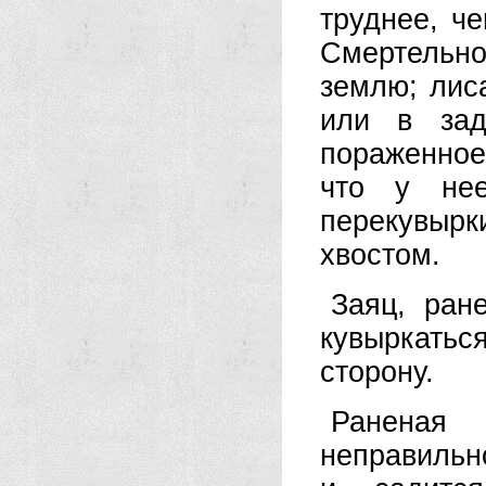
труднее, ч
Смертельно
землю; лиса
или в зад
пораженное 
что у нее
перекувыр
хвостом.
Заяц, ран
кувыр­катьс
сторону.
Раненая
неправильн