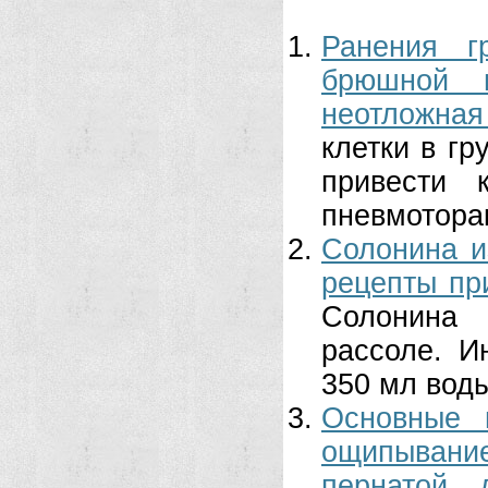
Ранения г
брюшной п
неотложная
клетки в гр
привести 
пневмоторакс
Солонина и
рецепты пр
Солонина
рассоле. И
350 мл воды,
Основные 
ощипывани
пернатой 