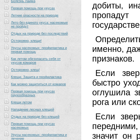
Болезнь Лайма
добиты, ин
Первая помощь при укусах
пропа­ду
Летние опасности на природе
государстве
Лето без единого укуса: насекомые
не пройдут
Отдых на природе без последствий
Определит
Осторожно, клещи!
именно, даж
Укусы насекомых: профилактика и
первая помощь
признаков.
Как летом обезопасить себя от
укусов комаров
Осторожно, клещ!
Если звер
Клещи. Защита и профилактика
быстро уход
Как можно защититься от комаров
оглушила з
Первая помощь при укусах
паукообразных
рога или ско
Клещи летом
Нападение лесных клещей
Если звер
Отдых на природе без клещей
перед­ними
Первая помощь при укусах
насекомых
значит он 
Укусы насекомых: профилактика и
лечение