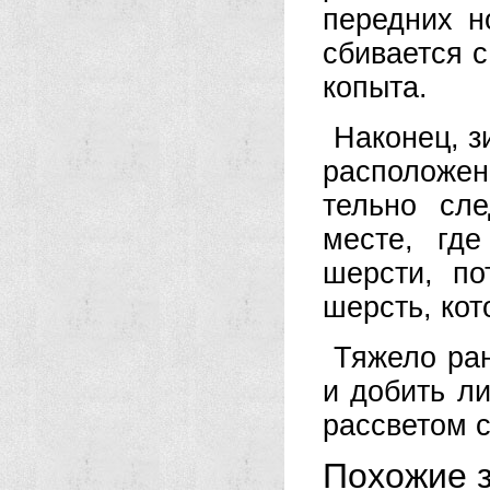
передних но
сбивается с
копыта.
Наконец, з
расположен
тельно сл
месте, гд
шерсти, п
шерсть, кот
Тяжело ран
и добить ли
рас­светом 
Похожие з