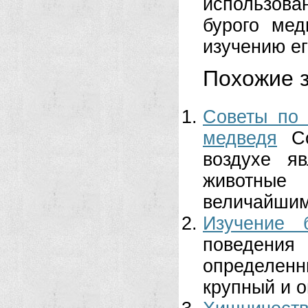
использова
бурого мед
изучению ег
Похожие з
Советы по 
медведя
С
воздухе я
животные
величайшим
Изучение 
поведени
определенн
крупный и о