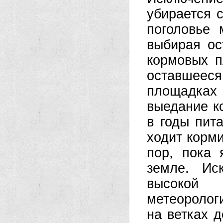
убирается с
поголовье 
выбирая ос
кормовых п
оставшеес
площадках
выедание к
в годы пит
ходит корми
пор, пока 
земле. Ис
высокой
метеоролог
на ветках д