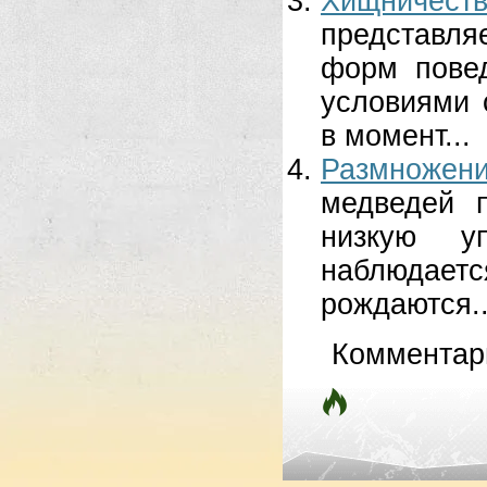
Хищничес
представля
форм повед
условиями 
в момент...
Размножен
медведей 
низкую у
наблюдаетс
рождаются..
Комментар