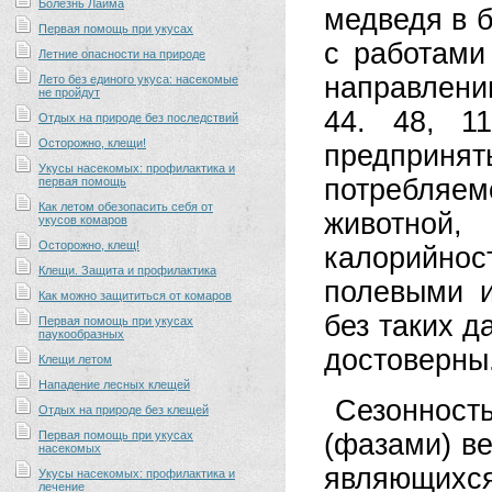
Болезнь Лайма
медведя в б
Первая помощь при укусах
с работами
Летние опасности на природе
направлени
Лето без единого укуса: насекомые
не пройдут
44. 48, 1
Отдых на природе без последствий
Осторожно, клещи!
предприня
Укусы насекомых: профилактика и
потребляе
первая помощь
Как летом обезопасить себя от
животной
укусов комаров
Осторожно, клещ!
калорийност
Клещи. Защита и профилактика
полевыми 
Как можно защититься от комаров
без таких д
Первая помощь при укусах
паукообразных
достоверны
Клещи летом
Нападение лесных клещей
Сезонност
Отдых на природе без клещей
Первая помощь при укусах
(фазами) ве
насекомых
являющихс
Укусы насекомых: профилактика и
лечение