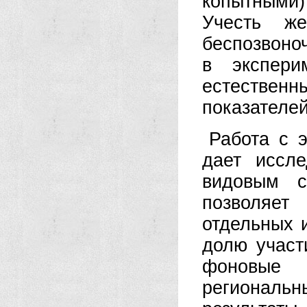
копытными)
Учесть же
беспозвоно
в экспери
естествен
показателе
Работа с 
дает иссл
видовым с
позволяет
отдельных и
долю участ
фоновые 
региональн