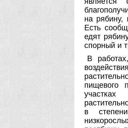
является 
благополучи
на рябину,
Есть сообщ
едят рябину
спорный и 
В работах
воздейст
растительн
пищевого 
участках
растительн
в степен
низкоросл