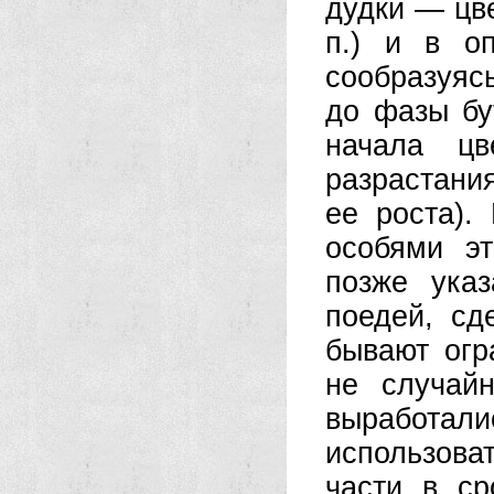
дудки — цве
п.) и в оп
сообразуяс
до фазы бу
начала ц
разрастани
ее роста).
особями э
позже ука
поедей, сд
бывают огр
не случай
выработали
использов
части в ср