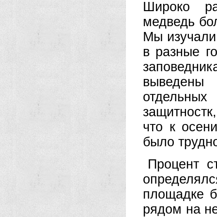
Широко ра
медведь бол
Мы изучали
в разные г
заповедник
выведены 
отдельны
защитностк
что к осен
было трудн
Процент с
определялс
площадке б
рядом на н