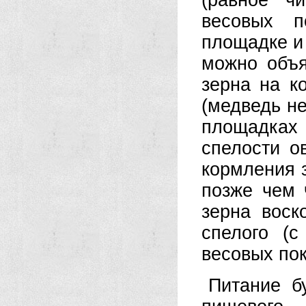
(равное ч
весовых п
площадке и 
можно объя
зерна на к
(медведь не
площадках 
спелости о
кормления з
позже чем 
зерна воск
спелого (
весовых пок
Питание б