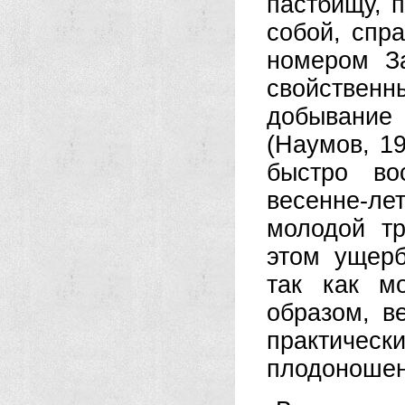
пастбищу, 
собой, спра
номером За
свойствен
добывание
(Наумов, 1
быстро во
весенне-ле
молодой тр
этом ущерб
так как м
образом, в
практичес
плодоношен