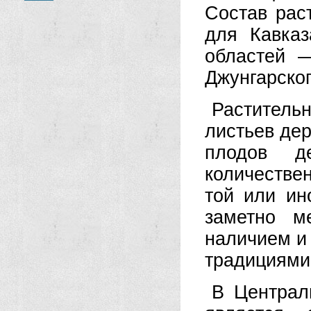
Состав рас
для Кавка
областей 
Джунгарског
Раститель
листьев дер
плодов д
количестве
той или ин
заметно м
наличием и 
традициями
В Централ