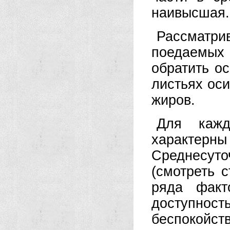
наивысшая.
Рассматр
поедаемых 
обратить о
листьях ос
жиров.
Для кажд
характерн
Среднесуто
(смотреть 
ряда факт
доступнос
беспокойс