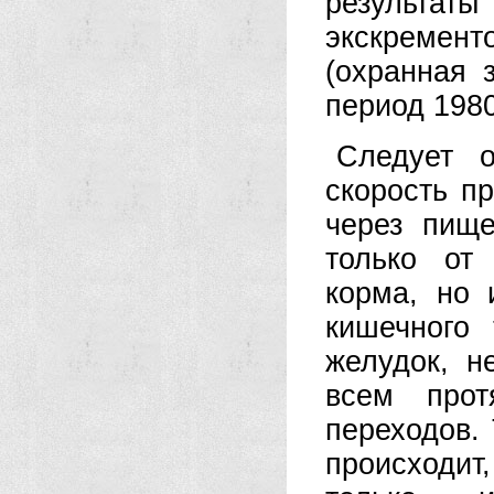
результа
экскремен
(охранная 
период 1980
Следует о
скорость п
через пище
только от
корма, но 
кишечного
желудок, н
всем прот
переходов.
происходит