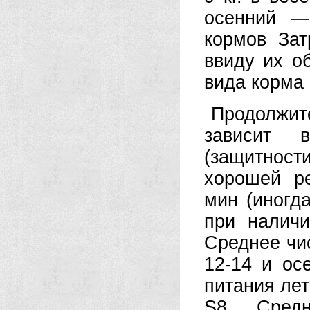
осенний —
кормов За
ввиду их о
вида корма 
Продолжи
зависит 
(защитнос
хорошей р
мин (иногда
при наличи
Среднее чис
12-14 и ос
питания ле
S8. Средн