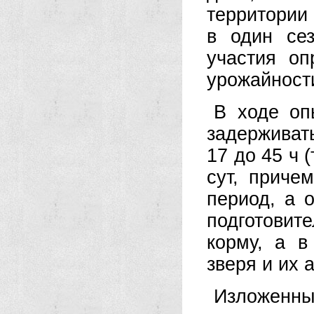
территории 
в один се
участия оп
урожайности
В ходе оп
задерживат
17 до 45 ч 
сут, приче
период, а 
подготови
корму, а в
зверя и их 
Изложенны