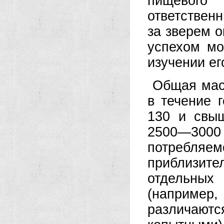
пищевог
ответствен
за зверем о
успехом мо
изучении ег
Общая мас
в течение 
130 и свыш
2500—300
потребляем
приблизител
отдельных
(например
различаютс