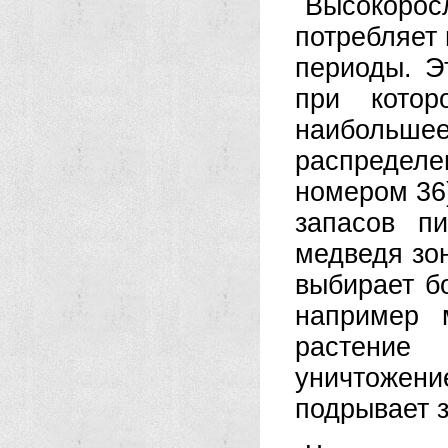
Высокорос
потребляет 
периоды. Э
при кото
наибольше
распредел
номером 36)
запасов п
медведя зон
выбирает б
например 
растение
уничтожени
подрывает 