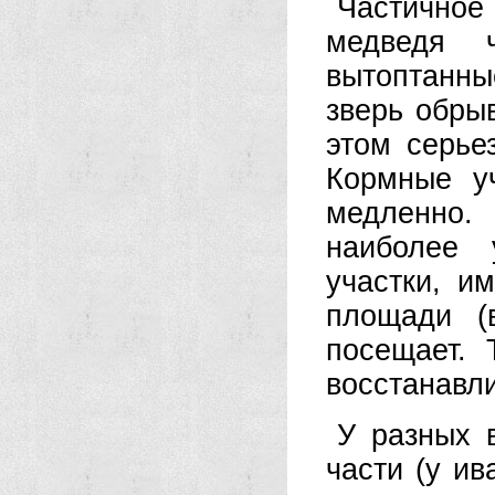
Частично
медведя ч
вытоптанны
зверь обрыв
этом серье
Кормные уч
медленно. 
наиболее 
участки, и
площади (
посещает. 
восстанавли
У разных 
части (у и