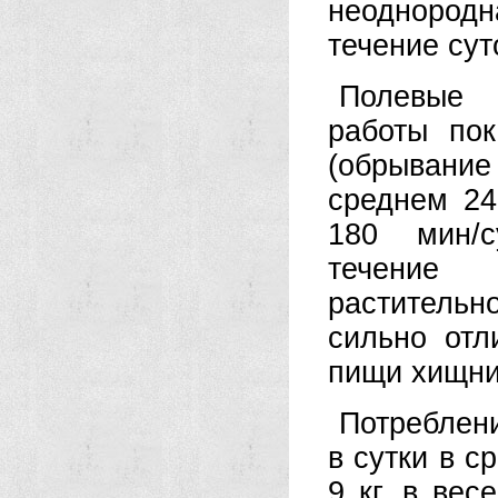
неоднород
течение сут
Полевые 
работы по
(обрывани
среднем 2
180 мин/с
течение
растительн
сильно отл
пищи хищни
Потреблен
в сутки в с
9 кг. в вес