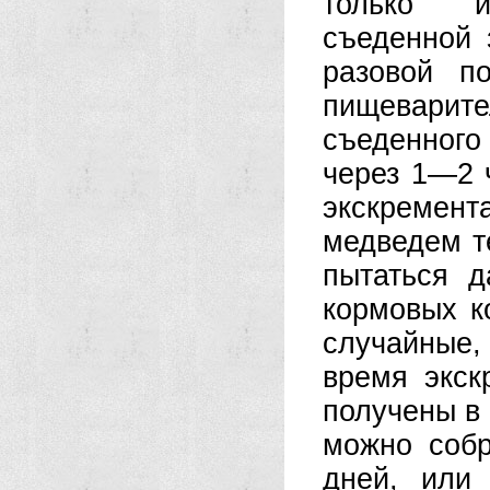
только и
съеденной 
разовой п
пищеварител
съеденного
через 1—2 
экскремен
медведем т
пытаться д
кормовых к
случайные,
время экск
получены в 
можно соб
дней, или