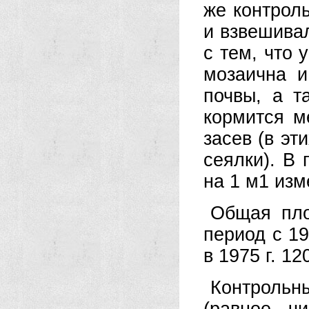
же контрол
и взвешива
с тем, что 
мозаична и
почвы, а т
кормится м
засев (в эт
сеялки). В 
на 1 м1 изм
Общая пло
период с 19
в 1975 г. 12
Контрольны