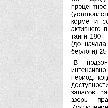
процентно
(установлен
корме и со
активного 
тайги 180—
(до начала
берлоги) 2
В подзо
интенсивно
период, ко
доступност
запасов с
ззерь пра
Исключени