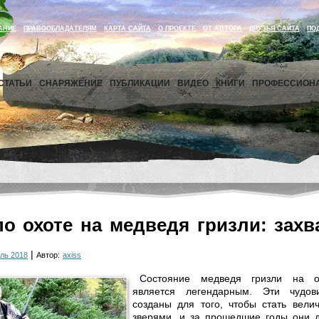
АНИЕ
ПРАВООБЛАДАТЕЛЯМ
КАРТА САЙТА
О ПРОЕКТЕ
ОТ АВТОРА
ДРУЗЬЯ САЙТА
ПО
СТАТЬИ
СНАРЯЖЕНИЕ
ПУБЛИКАЦИИ
ВИДЕО
КНИГИ
ПРОФЕССИОН
о охоте на медведя гризли: захв
|
ль 2018
Автор:
axiss
Состояние медведя гризли на о
является легендарным. Эти чудо
созданы для того, чтобы стать вел
зверями, и за прошедшие годы они д