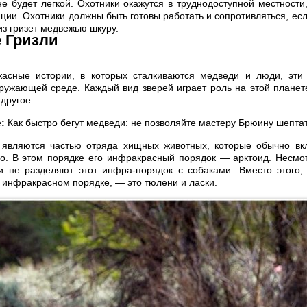
не будет легкой. Охотники окажутся в труднодоступной местности,
ции. Охотники должны быть готовы работать и сопротивляться, есл
из гризет медвежью шкуру.
 Гризли
асные истории, в которых сталкиваются медведи и люди, эти
ружающей среде. Каждый вид зверей играет роль на этой планете
другое..
:
Как быстро бегут медведи: не позволяйте мастеру Брюину шепта
являются частью отряда хищных животных, которые обычно вк
со. В этом порядке его инфракрасный порядок — арктоид. Несмо
и не разделяют этот инфра-порядок с собаками. Вместо этого,
 инфракрасном порядке, — это тюлени и ласки.