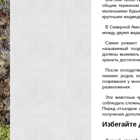
общим термином 
маленькими бурым
крупными медведя
В Северной Амер
между двумя вида
Самки рожают в
называемый позд
должны выживать 
хранить достаточ
После оплодотв
никаких родов, 
созревания у мно
размножения.
Эти животные ч
соблюдать сложны
Перед отъездом о
получения допол
Избегайте