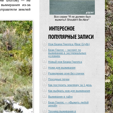
тим блогом) — не
 вымирания из-за
 управляли землей
Все серии "Я не должен был
выжить/I Shouldn't Be Alive"
Нож Беара Гриллса (Bear Grylls)
Беар Гриллс – эксперт по
выживанию в экстремальных
условиях
Новый нож Беара Гриллса
Ножи для выживания
Разведение огня без спичек
Походные печки
Как построить землянку за 1 день
Как выбрать нож для выживания
Выживание в тайге
Беар Гриллс — «Выжить любой
ценой»
Техника выживания в