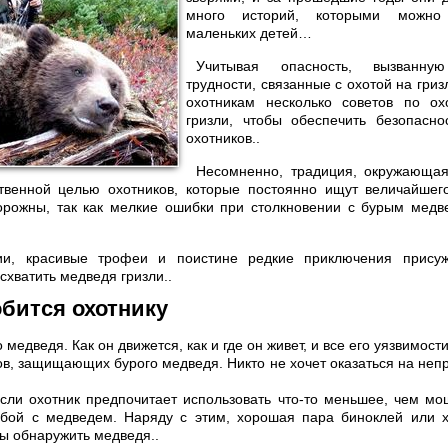
много историй, которыми можно 
маленьких детей…
Учитывая опасность, вызванн
трудности, связанные с охотой на гризл
охотникам несколько советов по о
гризли, чтобы обеспечить безопасно
охотников..
Несомненно, традиция, окружающая
ственной целью охотников, которые постоянно ищут величайшего
орожны, так как мелкие ошибки при столкновении с бурым медве
ии, красивые трофеи и поистине редкие приключения присуж
схватить медведя гризли..
бится охотнику
медведя. Как он движется, как и где он живет, и все его уязвимости
в, защищающих бурого медведя. Никто не хочет оказаться на неп
ли охотник предпочитает использовать что-то меньшее, чем мо
 бой с медведем. Наряду с этим, хорошая пара биноклей или 
ы обнаружить медведя..