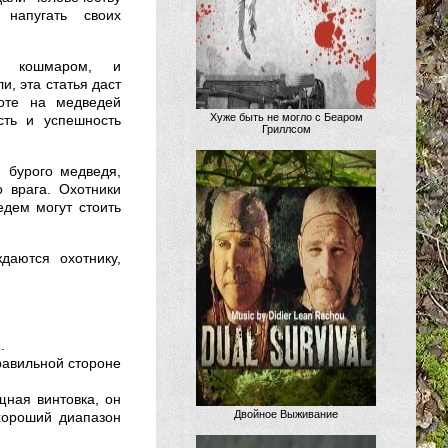
напугать своих
ую кошмаром, и
и, эта статья даст
хоте на медведей
Хуже быть не могло с Беаром
сть и успешность
Гриллсом
 бурого медведя,
 врага. Охотники
дем могут стоить
даются охотнику,
.
равильной стороне
щная винтовка, он
Двойное Выживание
хороший диапазон