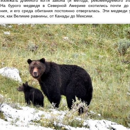
избежать длинного когтя закона (и метода, рекомендуемого э
 На бурого медведя в Северной Америке охотились почти до
ния, и его среда обитания постоянно отвергалась. Эти медведи
ток, как Великие равнины, от Канады до Мексики.