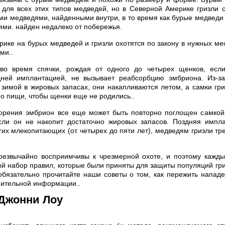
для всех этих типов медведей, но в Северной Америке гризли 
и медведями, найденными внутри, в то время как бурые медвед
ми. найден недалеко от побережья.
ике на бурых медведей и гризли охотятся по закону в нужных мес
ми..
о время спячки, рождая от одного до четырех щенков, если
ней имплантацией, не вызывает реабсорбцию эмбриона. Из-за 
зимой в жировых запасах, они накапливаются летом, а самки гр
но пищи, чтобы щенки еще не родились..
орения эмбрион все еще может быть повторно поглощен самкой,
если он не накопит достаточно жировых запасов. Поздняя импла
гих млекопитающих (от четырех до пяти лет), медведям гризли тр
резвычайно восприимчивы к чрезмерной охоте, и поэтому кажды
й набор правил, которые были приняты для защиты популяций гри
бязательно прочитайте наши советы о том, как пережить напад
нительной информации..
 Джонни Лоу