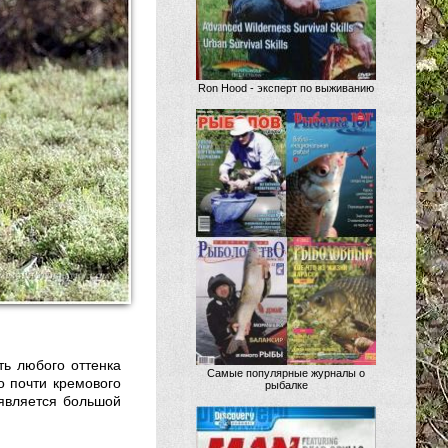
Ron Hood - эксперт по выживанию
ть любого оттенка
Самые популярные журналы о
о почти кремового
рыбалке
 является большой