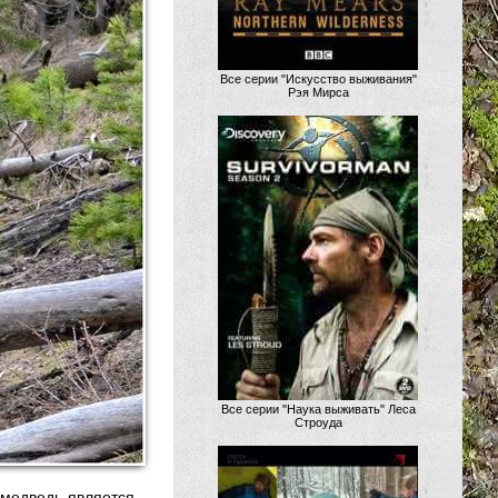
Все серии "Искусство выживания"
Рэя Мирса
Все серии "Наука выживать" Леса
Строуда
 медведь является