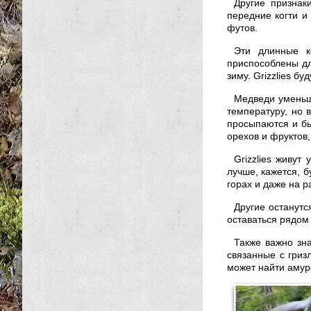
Другие признак
передние когти и
футов.
Эти длинные к
приспособлены дл
зиму. Grizzlies б
Медведи уменьш
температуру, но в
просыпаются и быс
орехов и фруктов
Grizzlies живут
лучше, кажется, б
горах и даже на р
Другие останутс
оставаться рядом
Также важно зна
связанные с гриз
может найти амур