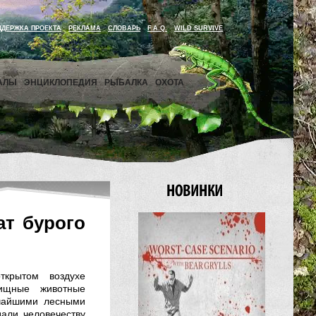
ДДЕРЖКА ПРОЕКТА
РЕКЛАМА
СЛОВАРЬ
F.A.Q.
WILD SURVIVE
АЛЫ
ЭНЦИКЛОПЕДИЯ
РЫБАЛКА
ОХОТА
ат бурого
ткрытом воздухе
вищные животные
ичайшими лесными
али человечеству