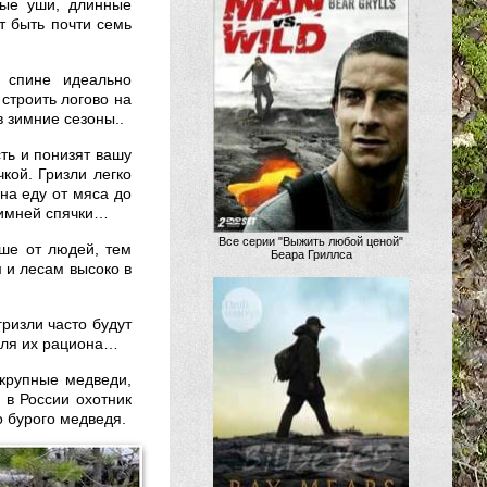
лые уши, длинные
т быть почти семь
 спине идеально
строить логово на
в зимние сезоны..
ть и понизят вашу
чкой. Гризли легко
 на еду от мяса до
зимней спячки…
Все серии "Выжить любой ценой"
ьше от людей, тем
Беара Гриллса
м и лесам высоко в
ризли часто будут
 для их рациона…
 крупные медведи,
 в России охотник
о бурого медведя.