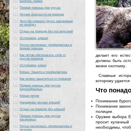
Болезнь Лайма
Первая помощь при укусах
Летние опасности на природе
Лето без единого укуса: насекомые
не пройдут
Отдых на природе без последствий
Осторожно, клещи!
Укусы насекомых: профилактика и
первая помощь
делает его есте
Как летом обезопасить себя от
укусов комаров
должны быть ост
Осторожно, клещ!
жизни охотнику..
Клещи. Защита и профилактика
Славные истор
Как можно защититься от комаров
которому удается 
Первая помощь при укусах
Что понадо
паукообразных
Клещи летом
Понимание бурого 
Нападение лесных клещей
Понимание законо
Отдых на природе без клещей
полиции.
Первая помощь при укусах
Оружие выбора Ес
насекомых
просит кулачный
Укусы насекомых: профилактика и
необходимы, чтоб
лечение