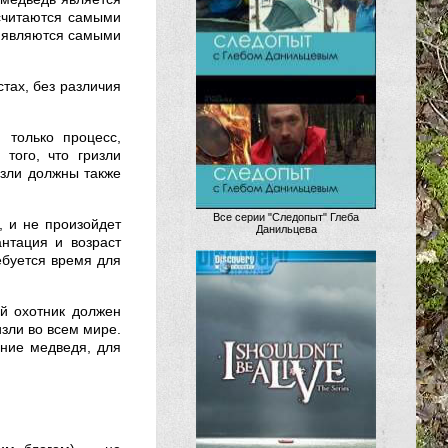
считаются самыми
и являются самыми
тах, без различия
 только процесс,
того, что гризли
изли должны также
Все серии "Следопыт" Глеба
 и не произойдет
Данильцева
нтация и возраст
ебуется время для
й охотник должен
зли во всем мире.
ение медведя, для