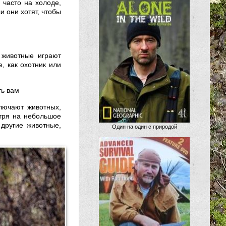
 часто на холоде,
и они хотят, чтобы
 животные играют
, как охотник или
ть вам
лючают животных,
тря на небольшое
 другие животные,
Один на один с природой