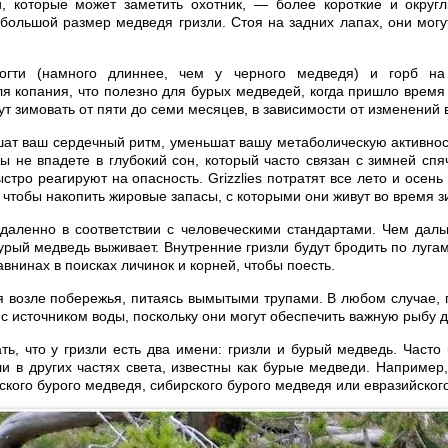
и, которые может заметить охотник, — более короткие и округ
 большой размер медведя гризли. Стоя на задних лапах, они могу
огти (намного длиннее, чем у черного медведя) и горб на
я копания, что полезно для бурых медведей, когда пришло время 
удут зимовать от пяти до семи месяцев, в зависимости от изменений 
ат ваш сердечный ритм, уменьшат вашу метаболическую активнос
ы не впадете в глубокий сон, который часто связан с зимней спя
тро реагируют на опасность. Grizzlies потратят все лето и осень
, чтобы накопить жировые запасы, с которыми они живут во время 
 удаленно в соответствии с человеческими стандартами. Чем дал
урый медведь выживает. Внутренние гризли будут бродить по луга
авнинах в поисках личинок и корней, чтобы поесть.
я возле побережья, питаясь вымытыми трупами. В любом случае, г
 с источником воды, поскольку они могут обеспечить важную рыбу
ть, что у гризли есть два имени: гризли и бурый медведь. Часто
ли в других частях света, известны как бурые медведи. Например,
ского бурого медведя, сибирского бурого медведя или евразийског