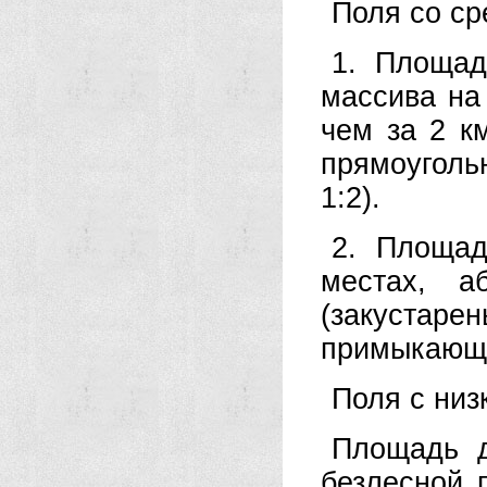
Поля со ср
1. Площад
массива на
чем за 2 к
прямоуголь
1:2).
2. Площад
местах, а
(закуста
примыкающи
Поля с низ
Площадь д
безлесной 