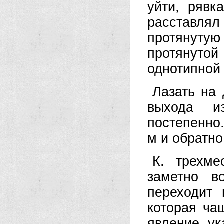
уйти, рявк
расставлял
протянутую
протянуто
однотипной 
Лазать на
выхода и
постепенно
м и обратно
К. трехме
заметно в
переходит 
которая ча
явление ук