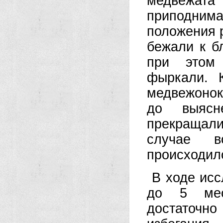
медвежата
приподнима
положения 
бежали к б
при этом
фыркали. 
медвежонок
до выясн
прекращали
случае в
происходил
В ходе исс
до 5 мес
достаточн