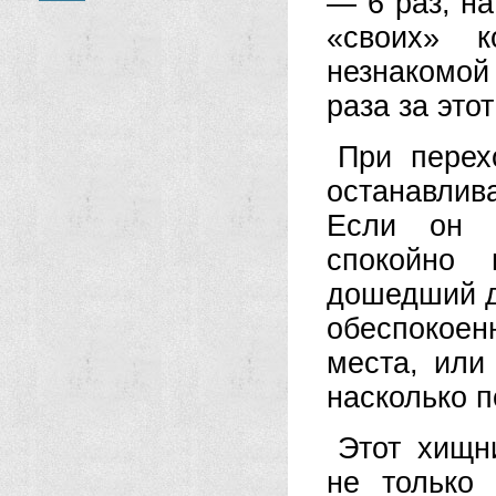
— 6 раз, на
«своих» 
незнакомо
раза за это
При перех
останавли
Если он н
спокойно 
дошедший д
обеспокоен
места, или
насколько п
Этот хищн
не только 