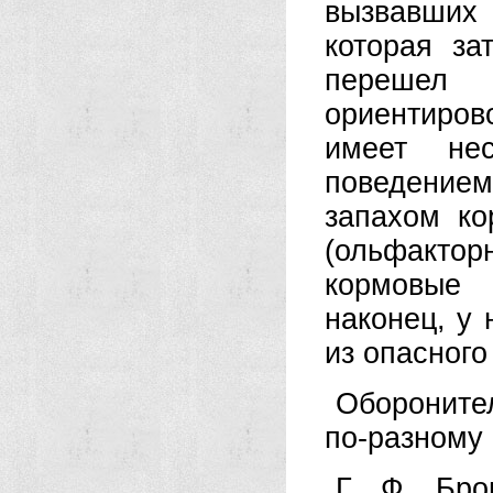
вызвавших 
которая за
перешел 
ориентиров
имеет не
поведение
запахом ко
(ольфактор
кормовые 
наконец, у 
из опасного
Обороните
по-разному 
Г. Ф. Бро