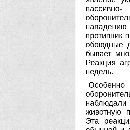
пассивно-
обороните
нападени
противник 
обоюдные д
бывает мно
Реакция аг
недель.
Особенн
оборонител
наблюдали
животную п
Эта реакци