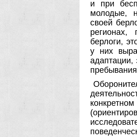
и при бесп
молодые, 
своей берло
регионах,
берлоги, эт
у них выра
адаптации,
пребывания 
Оборонит
деятельно
конкретно
(ориент
исследо
поведенче