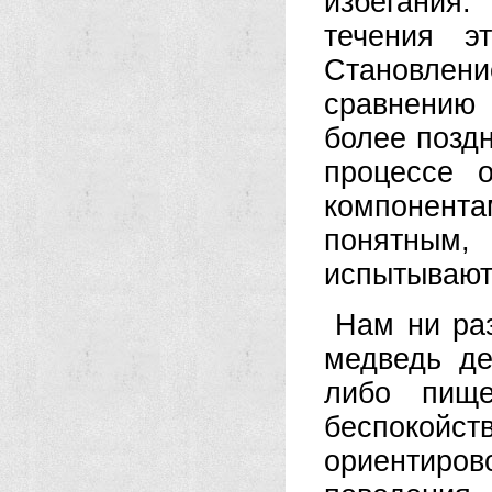
избегания
течения э
Становле
сравнению
более поздн
процессе 
компонента
понятным
испытывают
Нам ни раз
медведь де
либо пище
беспокой
ориентир