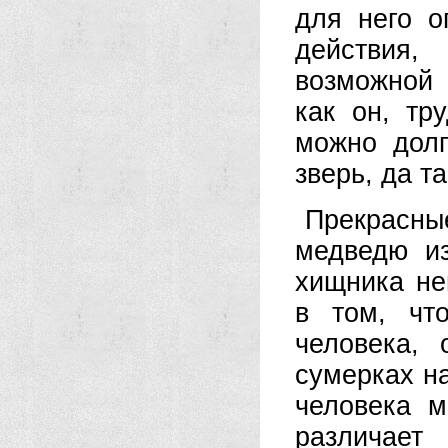
для него о
действия,
возможной 
как он, тр
можно долг
зверь, да та
Прекрасны
медведю из
хищника не
в том, чт
человека,
сумерках н
человека м
различает