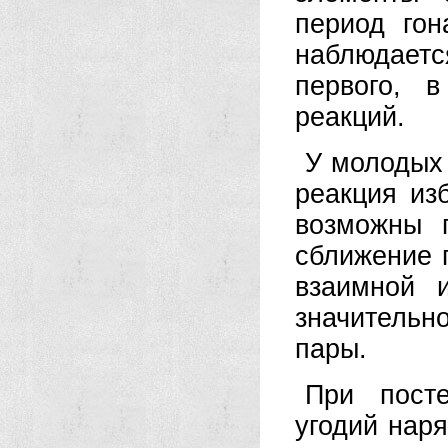
период го
наблюдаетс
первого, 
реакций.
У молодых 
реакция из
возможны 
сближение 
взаимной и
значительн
пары.
При пост
угодий нар