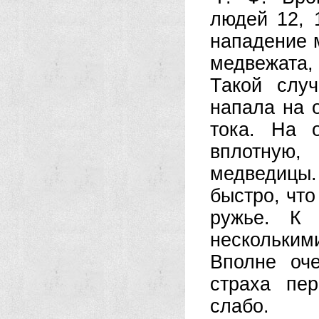
людей 12, 
нападение 
медвежата
Такой слу
напала на 
тока. На 
вплотную
медведицы
быстро, что
ружье. К 
нескольким
Вполне оч
страха пе
слабо.