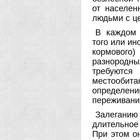
от населен
людьми с це
В каждом 
того или ин
кормового
разнородн
требуютс
местооби
определе
переживани
Залеганию 
длительное
При этом он