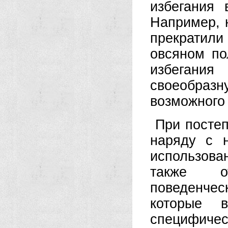
избегания 
Например, 
прекратил
овсяном по
избегани
своеобраз
возможного 
При постеп
наряду с 
использов
также о
поведенческ
которые в
специфичес