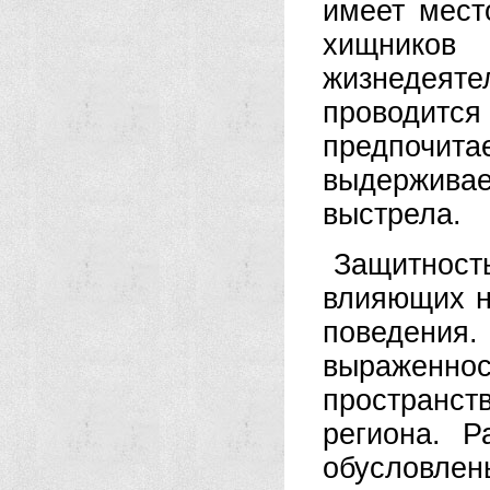
имеет мест
хищнико
жизнедеяте
проводится 
предпочита
выдержива
выстрела.
Защитност
влияющих н
поведени
выраженн
пространст
региона. 
обусловл