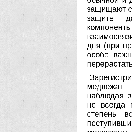
обычной и 
защищают с
защите д
компонент
взаимосвяз
дня (при пр
особо важ
перерастать
Зарегистри
медвежат 
наблюдая з
не всегда 
степень в
поступивши