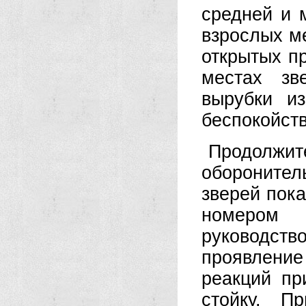
средней и 
взрослых ме
открытых п
местах зв
вырубки и
беспокойств
Продолж
оборонител
зверей пока
номером
руководств
проявлени
реакций пр
стойку. П