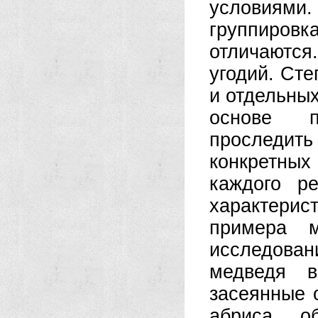
условиями. 
группировк
отличаютс
угодий. Сте
и отдельных
основе п
проследи
конкретных
каждого р
характери
примера м
исследова
медведя в
засеянные 
абриса, о