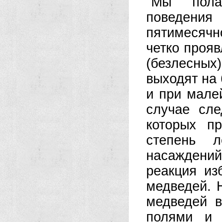
Мы полаг
поведени
пятимесячн
четко прояв
(безлесных
выходят на
и при мале
случае сле
которых п
степень л
насаждений
реакция из
медведей. 
медведей 
полями и 