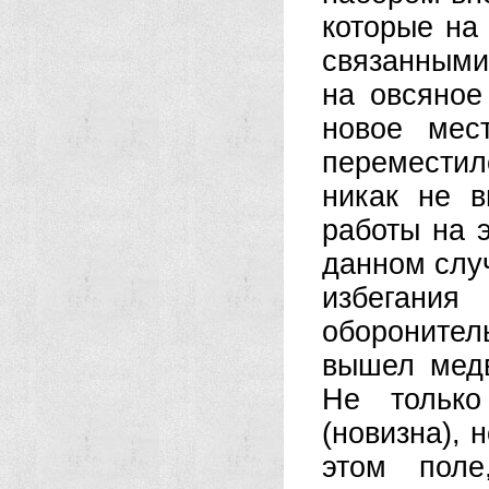
которые на 
связанными
на овсяное
новое мес
переместилс
никак не в
работы на 
данном слу
избегани
оборонител
вышел медв
Не только
(новизна), 
этом поле