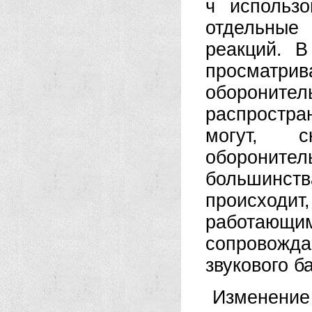
ч использ
отдельные
реакций. В
просматри
оборонител
распростр
могут, 
оборонит
большинст
происходи
работаю
сопровожд
звукового б
Изменение