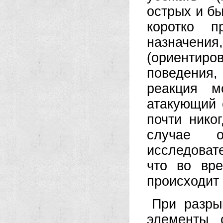
острых и б
коротко п
назначения
(ориентир
поведения
реакция м
атакующий 
почти нико
случае о
исследоват
что во вр
происходит 
При разры
элементы 