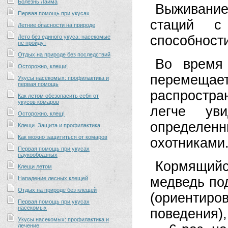
Болезнь Лайма
Выживани
Первая помощь при укусах
стаций с
Летние опасности на природе
способности
Лето без единого укуса: насекомые
не пройдут
Отдых на природе без последствий
Во время 
Осторожно, клещи!
перемещает
Укусы насекомых: профилактика и
первая помощь
распростра
Как летом обезопасить себя от
укусов комаров
легче ув
Осторожно, клещ!
определенн
Клещи. Защита и профилактика
Как можно защититься от комаров
охотниками
Первая помощь при укусах
паукообразных
Кормящийс
Клещи летом
медведь под
Нападение лесных клещей
Отдых на природе без клещей
(ориенти
Первая помощь при укусах
насекомых
поведения),
Укусы насекомых: профилактика и
лечение