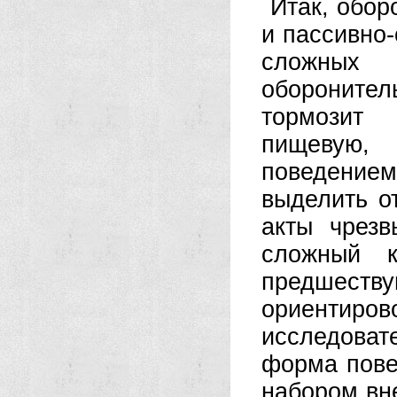
Итак, обор
и пассивно-
сложных
обороните
тормозит
пищевую, 
поведение
выделить о
акты чрез
сложный к
предшеств
ориенти
исследовате
форма пове
набором вн