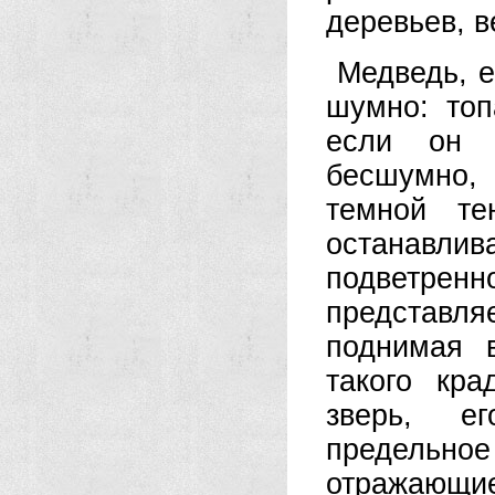
деревьев, ве
Медведь, е
шумно: топ
если он н
бесшумно, 
темной те
останавли
подветрен
представл
поднимая 
такого кр
зверь, ег
предельн
отражающие