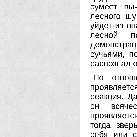
сумеет вы
лесного ш
уйдет из оп
лесной п
демонстраци
сучьями, п
распознал о
По отнош
проявляет
реакция. Д
он всяче
проявляет
тогда звер
себя или 