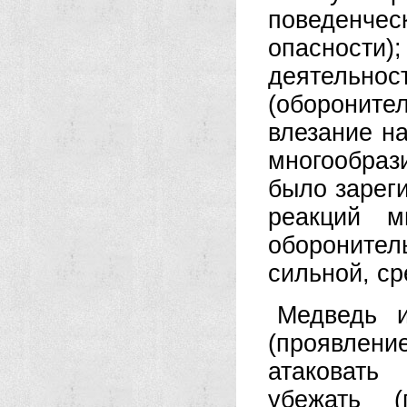
поведенчес
опасност
деятельно
(обороните
влезание на
многообраз
было зарег
реакций м
обороните
сильной, ср
Медведь и
(проявлени
атаковать
убежать (