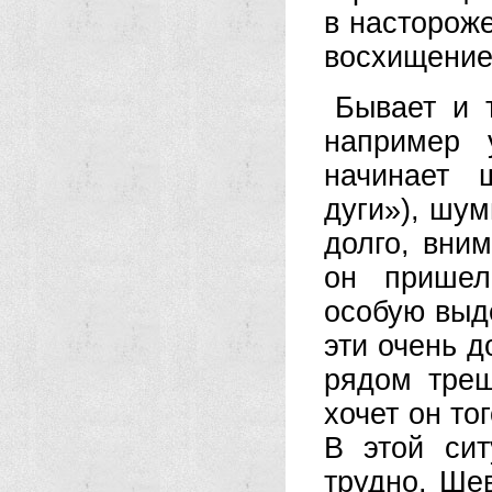
в насторож
восхищение
Бывает и 
например 
начинает 
дуги»), шум
долго, вни
он пришел
особую выде
эти очень 
рядом трещ
хочет он то
В этой сит
трудно. Ше