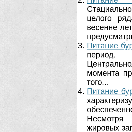
Питание 
Стациальн
целого ряд
весенне
предусматри
Питание бу
период.
Центрально
момента пр
того...
Питание бу
характериз
обеспеченн
Несмотря 
жировых зап