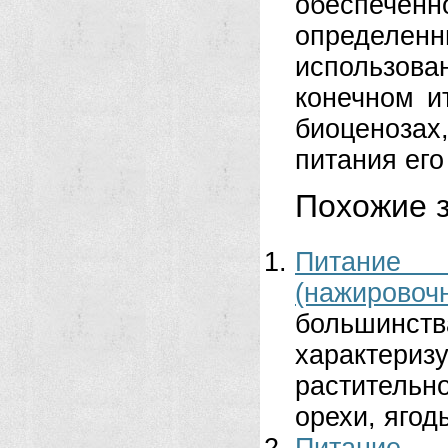
обеспеч
определе
использов
конечном и
биоценозах
питания ег
Похожие з
Питание 
(нажирово
большинс
характери
растительн
орехи, ягоды