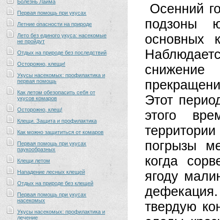
Болезнь Лайма
Осенний го
Первая помощь при укусах
подзоны ю
Летние опасности на природе
основных 
Лето без единого укуса: насекомые
не пройдут
Наблюдает
Отдых на природе без последствий
Осторожно, клещи!
снижение 
Укусы насекомых: профилактика и
прекращени
первая помощь
Как летом обезопасить себя от
Этот перио
укусов комаров
Осторожно, клещ!
этого вр
Клещи. Защита и профилактика
территории
Как можно защититься от комаров
погрызы м
Первая помощь при укусах
паукообразных
когда сор
Клещи летом
Нападение лесных клещей
ягоду мали
Отдых на природе без клещей
дефекаци
Первая помощь при укусах
насекомых
твердую ко
Укусы насекомых: профилактика и
лечение