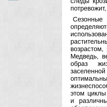
следы кроз
потревожит,
Сезонные
определ
использова
растительны
возрастом,
Медведь, в
образ жи
заселенной
оптималь
жизнеспосо
этом циклы
и различн