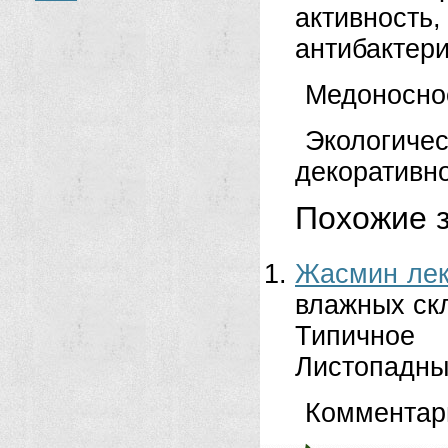
активност
антибактер
Медоносно
Экологиче
декоративн
Похожие з
Жасмин лек
влажных скл
Типичное 
Листопадны
Комментар