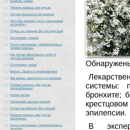
Болезнь Лайма
Первая помощь при укусах
Летние опасности на природе
Лето без единого укуса: насекомые
не пройдут
Отдых на природе без последствий
Осторожно, клещи!
Укусы насекомых: профилактика и
первая помощь
Как летом обезопасить себя от
укусов комаров
Обнаружены
Осторожно, клещ!
Клещи. Защита и профилактика
Лекарстве
Как можно защититься от комаров
системы: 
Первая помощь при укусах
паукообразных
бронхите; 
Клещи летом
крестцовом
Нападение лесных клещей
Отдых на природе без клещей
эпилепсии.
Первая помощь при укусах
насекомых
В экспер
Укусы насекомых: профилактика и
лечение