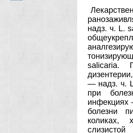
Лекарств
ранозаживл
надз. ч. L. s
общеукре
аналгезир
тонизирующ
salicaria
дизентерии,
— надз. ч. 
при болез
инфекциях — 
болезни п
коликах, 
слизистой 