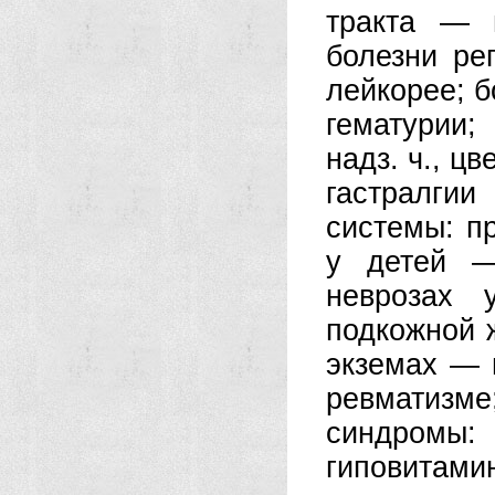
тракта — п
болезни ре
лейкорее; б
гематурии;
надз. ч., ц
гастралги
системы: п
у детей —
неврозах 
подкожной ж
экземах — 
ревматизм
синдромы:
гиповитамин