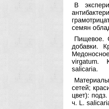
В экспери
антибакт
грамотрица
семян обла
Пищевое. С
добавки. К
Медоносное
virgatum.
salicaria.
Материалы
сетей; крас
цвет): подз.
ч. L. salicari