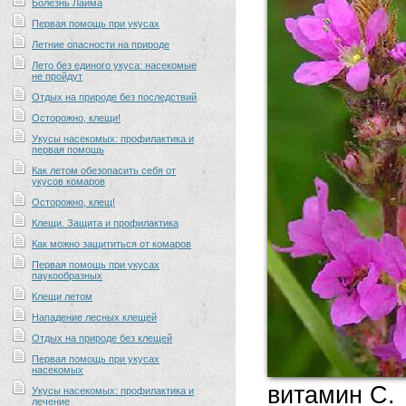
Болезнь Лайма
Первая помощь при укусах
Летние опасности на природе
Лето без единого укуса: насекомые
не пройдут
Отдых на природе без последствий
Осторожно, клещи!
Укусы насекомых: профилактика и
первая помощь
Как летом обезопасить себя от
укусов комаров
Осторожно, клещ!
Клещи. Защита и профилактика
Как можно защититься от комаров
Первая помощь при укусах
паукообразных
Клещи летом
Нападение лесных клещей
Отдых на природе без клещей
Первая помощь при укусах
насекомых
витамин С.
Укусы насекомых: профилактика и
лечение