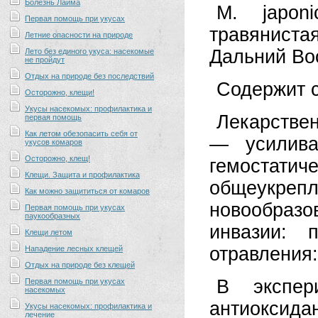
Болезнь Лайма
М. japon
Первая помощь при укусах
травянист
Летние опасности на природе
Дальний Во
Лето без единого укуса: насекомые
не пройдут
Отдых на природе без последствий
Содержит с
Осторожно, клещи!
Укусы насекомых: профилактика и
Лекарствен
первая помощь
Как летом обезопасить себя от
— усилива
укусов комаров
Осторожно, клещ!
гемостати
Клещи. Защита и профилактика
общеукрепл
Как можно защититься от комаров
новообразо
Первая помощь при укусах
паукообразных
инвазии: 
Клещи летом
отравления:
Нападение лесных клещей
Отдых на природе без клещей
В экспер
Первая помощь при укусах
насекомых
антиоксида
Укусы насекомых: профилактика и
лечение