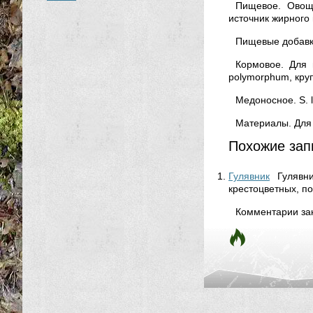
Пищевое. Овощно
источник жирного м
Пищевые добавки.
Кормовое. Для в
polymorphum, крупн
Медоносное. S. lo
Материалы. Для 
Похожие зап
Гулявник
Гулявн
крестоцветных, по
Комментарии за