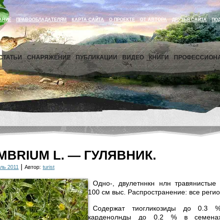
АНИЕ
ПРАВООБЛАДАТЕЛЯМ
КАРТА САЙТА
О ПРОЕКТЕ
ОТ АВТОРА
ДРУЗЬЯ САЙТА
ПО
СТАТЬИ
СНАРЯЖЕНИЕ
ПУБЛИКАЦИИ
ВИДЕО
КНИГИ
ПРОФЕССИОН
YMBRIUM L. — ГУЛЯВНИК.
|
ль 2011
Автор:
turist
Одно-, двулетннкн нлн травянистые 
100 см выс. Распространение: все реги
Содержат тиогликозиды до 0.3 
карденолнды до 0.2 % в семенах 