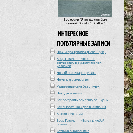
Все серии "Я не должен был
выжить/I Shouldn't Be Alive"
Нож Беара Гриллса (Bear Grylls)
Беар Гриллс – эксперт по
выживанию в экстремальных
условиях
Новый нож Беара Гриллса
Ножи для выживания
Разведение огня без спичек
Походные печки
Как построить землянку за 1 день
Как выбрать нож для выживания
Выживание в тайге
Беар Гриллс — «Выжить любой
ценой»
Техника выживания в