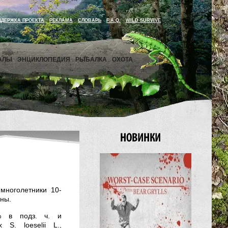
ДДЕРЖКА ПРОЕКТА
РЕКЛАМА
СЛОВАРЬ
F.A.Q.
WILD SURVIVE
АЛЫ
ЭНЦИКЛОПЕДИЯ
РЫБАЛКА
ОХОТА
многолетники 10-
оны.
% в подз. ч. и
S. loeselii L.,