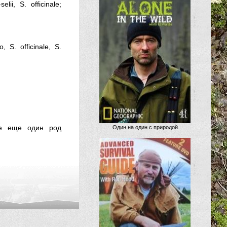
ii, S. officinale;
 S. officinale, S.
ее еще один род
Один на один с природой