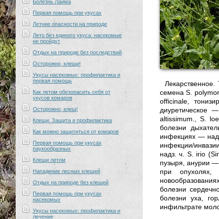
Болезнь Лайма
Первая помощь при укусах
Летние опасности на природе
Лето без единого укуса: насекомые
не пройдут
Отдых на природе без последствий
Осторожно, клещи!
Укусы насекомых: профилактика и
первая помощь
Лекарственное. 
семена S. polymor
Как летом обезопасить себя от
укусов комаров
officinale, тони
Осторожно, клещ!
диуретическое —
altissimum., S. l
Клещи. Защита и профилактика
болезни дыхател
Как можно защититься от комаров
инфекциях — надз. 
Первая помощь при укусах
инфекции/инвазии:
паукообразных
надз. ч. S. irio 
Клещи летом
пузыря, анурии — 
при опухолях, 
Нападение лесных клещей
новообразованиях
Отдых на природе без клещей
болезни сердечно
Первая помощь при укусах
болезни уха, го
насекомых
инфильтрате молоч
Укусы насекомых: профилактика и
лечение