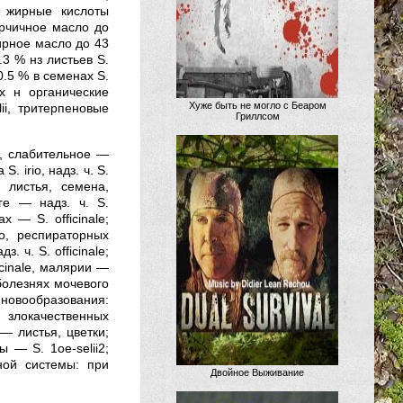
 жирные кислоты
орчичное масло до
 жирное масло до 43
3 % нз листьев S.
0.5 % в семенах S.
ах н органические
Хуже быть не могло с Беаром
ii, тритерпеновые
Гриллсом
., слабительное —
 irio, надз. ч. S.
— листья, семена,
ге — надз. ч. S.
х — S. officinale;
o, респираторных
. ч. S. officinale;
icinale, малярии —
 болезнях мочевого
; новообразования:
злокачественных
— листья, цветки;
 — S. 1ое-selii2;
ной системы: при
Двойное Выживание