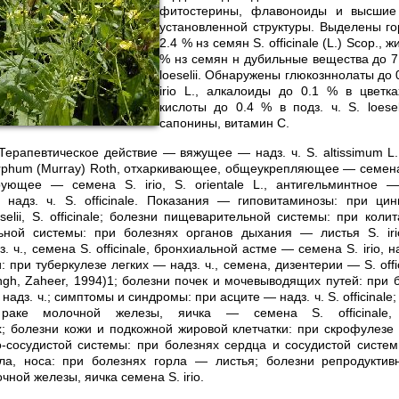
фитостерины, флавоноиды и высшие
установленной структуры. Выделены г
2.4 % нз семян S. officinale (L.) Scop.,
% нз семян н дубильные вещества до 7.
loeselii. Обнаружены глюкозннолаты до 
irio L., алкалоиды до 0.1 % в цветк
кислоты до 0.4 % в подз. ч. S. loesel
сапонины, витамин С.
Терапевтическое действие — вяжущее — надз. ч. S. altissimum L
phum (Murray) Roth, отхаркивающее, общеукрепляющее — семена S.
зирующее — семена S. irio, S. orientale L., антигельминтное 
 надз. ч. S. officinale. Показания — гиповитаминозы: при цин
oeselii, S. officinale; болезни пищеварительной системы: при колита
ьной системы: при болезнях органов дыхания — листья S. iri
ч., семена S. officinale, бронхиальной астме — семена S. irio, надз
 при туберкулезе легких — надз. ч., семена, дизентерии — S. off
(Singh, Zaheer, 1994)1; болезни почек и мочевыводящих путей: при
надз. ч.; симптомы и синдромы: при асците — надз. ч. S. officinale
раке молочной железы, яичка — семена S. officinale, 
; болезни кожи и подкожной жировой клетчатки: при скрофулезе 
-сосудистой системы: при болезнях сердца и сосудистой системы
рла, носа: при болезнях горла — листья; болезни репродуктив
ной железы, яичка семена S. irio.