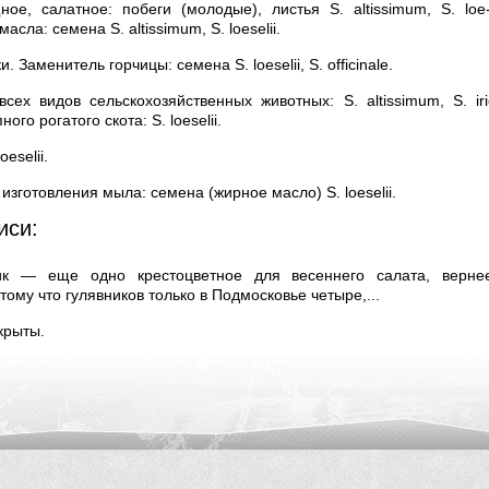
е, салатное: побеги (молодые), листья S. altissimum, S. loe-sel
асла: семена S. altissimum, S. loeselii.
 Заменитель горчицы: семена S. loeselii, S. officinale.
сех видов сельскохозяйственных животных: S. altissimum, S. irio,
ого рогатого скота: S. loeselii.
eselii.
изготовления мыла: семена (жирное масло) S. loeselii.
иси:
ик — еще одно крестоцветное для весеннего салата, верн
тому что гулявников только в Подмосковье четыре,...
крыты.