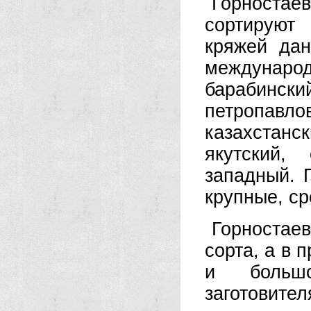
Горностае
сортируют
кряжей да
междунар
барабин
петропав
казахстанс
якутский,
западный. 
крупные, ср
Горностае
сорта, а в 
и большо
заготовите