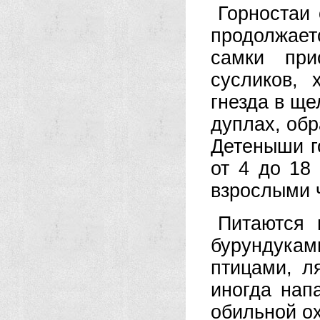
Горностаи 
продолжае
самки при
сусликов, 
гнезда в ще
дуплах, обр
Детеныши г
от 4 до 18
взрослыми 
Питаются 
бурундука
птицами, л
иногда нап
обильной ох