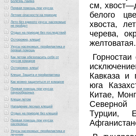
Болезнь Лайма
см, хвост—
Первая помощь при укусах
белого цв
Летние опасности на природе
хвоста, ле
Лето без единого укуса: насекомые
не пройдут
черева, ок
Отдых на природе без последствий
Осторожно, клещи!
желтоватая.
Укусы насекомых: профилактика и
первая помощь
Горностаи 
Как летом обезопасить себя от
укусов комаров
исключение
Осторожно, клещ!
Кавказа и 
Клещи. Защита и профилактика
Как можно защититься от комаров
юга Казахс
Первая помощь при укусах
Китае, Монг
паукообразных
Клещи летом
Северной 
Нападение лесных клещей
Турции, 
Отдых на природе без клещей
Первая помощь при укусах
Афганистан
насекомых
Укусы насекомых: профилактика и
лечение