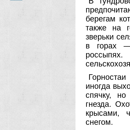
В тундров
предпочит
берегам ко
также на 
зверьки сел
в горах —
россыпя
сельскохоз
Горностаи
иногда выхо
спячку, но
гнезда. Ох
крысами, 
снегом.