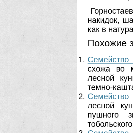
Горностае
накидок, ша
как в натур
Похожие з
Семейство 
схожа во 
лесной кун
темно-кашта
Семейство 
лесной ку
пушного з
тобольского 