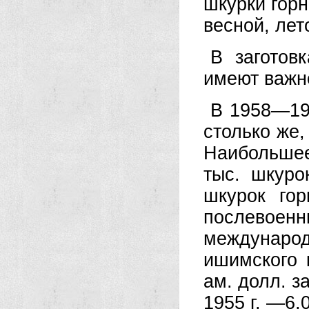
шкурки горн
весной, лет
В заготов
имеют важн
В 1958—195
столько же,
Наибольше
тыс. шкуро
шкурок го
послевоенн
международ
ишимского 
ам. долл. за
1955 г. —6,