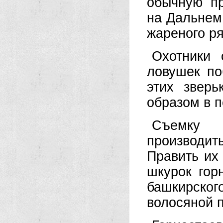
обычную пр
на Дальнем
жареного р
Охотники 
ловушек по
этих звер
образом в п
Съемку 
производит
Править их
шкурок гор
башкирско
волосяной п