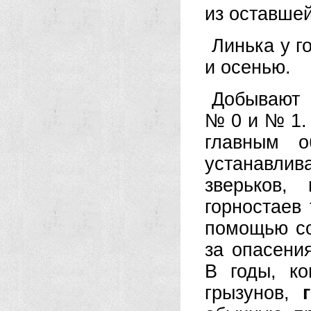
из оставше
Линька у г
и осенью.
Добывают 
№ 0 и № 1.
главным о
устанавли
зверьков,
горностаев
помощью со
за опасени
В годы, к
грызунов,