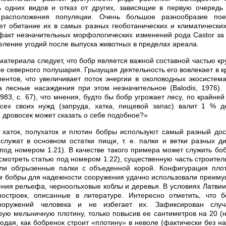
ь одних видов и отказ от других, зависящие в первую очередь 
о расположения популяции. Очень большое разнообразие по
ет обитание их в самых разных геоботанических и климатически
факт незначительных морфологических изменений рода Castor з
селение угодий после выпуска животных в пределах ареала.
материала следует, что бобр является важной составной частью кр
е северного полушария. Грызущая деятельность его вовлекает в кр
ентов, что увеличивает поток энергии в околоводных экосистем
 лесные насаждения при этом незначительное (Balodis, 1976).
1983, с. 67), что мнения, будто бы бобр угрожает лесу, по крайне
сех своих нужд (запруда, хатка, пищевой запас) валит 1 % д
й дровосек может сказать о себе подобное?»
е хаток, полухаток и плотин бобры используют самый разный до
служат в основном остатки пищи, т. е. палки и ветки разных 
 под номером 1.21). В качестве такого примера может служить бо
(смотреть статью под номером 1.22), существенную часть строител
яли обгрызенные палки с объеденной корой. Конфигурация пло
 бобры для надежности сооружения удачно использовали преиму
ия рельефа, черноольховые коблы и деревья. В условиях Латви
остроек, описанные в литературе. Интересно отметить, что б
сооружений человека и не избегает их. Зафиксирован случ
рую мельничную плотину, только повысив ее сантиметров на 20 (на
юдая, как бобренок строит «плотину» в неволе (фактически без н