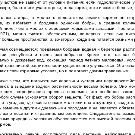
участков не зависит от условий питания: если гидрологические 
зеро, болото или участок реки, тогда корма, хотя и самые бедные, 
о же автора, в местах с недостатком зимних кормов не вст
в, их избегают и бродячие одинокие бобры, а среднее колич
% ниже, чем в местах с хорошими кормовыми запасами. Пропитан
1971), можно считать обеспеченным, во-первых, если вид пита
 большие пространства, и, во-вторых, когда вид питается разными
учая совмещаются: поедаемая бобрами водная и береговая расти
рии республики и очень разнообразна. Кроме того, так как 
алых и дождевых вод, сокращая период летнего маловодья, усл
ой травянистой растительности существенно улучшаются. Это означ
шают свои кормовые условия, но и помогают другим травоядным.
кже в том, что погрызенные деревья и кустарники народнохозяйс
меют, а выедание водной растительности весьма полезно. Оно м
зящим эвтрофикацию пресных водоемов, что особенно важно
бом случае ускоряется оборот веществ. Тот факт, что бобры рас
и в угодьях, где осины совсем мало или она отсутствует, свидетел
 заменена другими древесными породами и не является обязат
о же относится и к травянистым растениям. Следовательно, возм
зных природных условиях обусловливается его высокой пластичн
рмов.
носительно равной доступности ряда растений наблюдается 