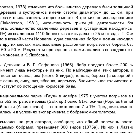
monsen, 1973) отмечает, что большинство деревцов были толщиной 
деревьев и кустарников имели стволы диаметром до 11 см, пр
ереза и осина занимали первое место. В-третьих, по исследования
Jakobsson, 1981), интенсивность грызущей деятельности б
ега. Большинство сваленных деревьев и кустарников находились
(1%) из сваленных 1110 берез оказались дальше 25 м отводы. Т. С
что в южной части Норвегии одна сваленная бобром
осина
находил
 в других местах максимальные расстояния погрызов от берега бы
50, 60 и 90 м. Результаты проведенных нами анализов совпадают 
имонсена и К. Якобсона.
. Дежкина и В. Г. Сафонова (1966), бобр поедает более 200 в
 имеют лишь некоторые из них. По наблюдениям этих авторов, 
осятся: осина, ива (около 9 видов), тополь, береза (в северной
 лещину, липу, вяз, яблоню, черемуху. Значительное количество 
льствует об истощении кормовой базы.
национальном парке «Гауя» в ноябре 1975 г. учетом погрызов в
из 552 погрызов ивовых (Salix sp.) было 51%, осины (Populas trem
рой ольхи (Alnus incana) — соответственно 7 и 1%. Предпочитаемос
алась и в условиях эксперимента с бобренком-сеголетком.
ссылаясь на ряд авторов, сообщает, что общий перечень расте
даемых бобрами, превышает 300 видов (1975а). Из них в Латви
что явно свидетельствует о высокой пригодности территории для р