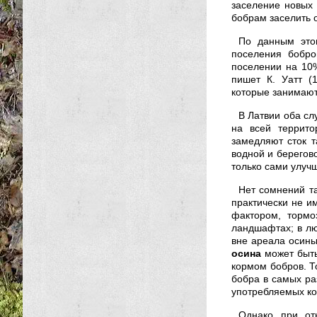
заселение новых 
бобрам заселить о
По данным этог
поселения бобро
поселении на 10
пишет К. Уатт (
которые занимают
В Латвии оба сл
на всей террито
замедляют сток т
водной и берегов
только сами улуч
Нет сомнений та
практически не и
фактором, тормо
ландшафтах; в лю
вне ареала осины 
осина
может быть
кормом бобров. Т
бобра в самых ра
употребляемых ко
Однако при от