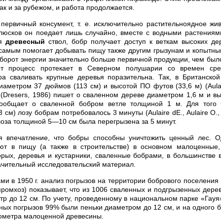
 так и за рубежом, и работа продолжается.
первичный консумент, т. е. исключительно растительноядное жи
люсков он поедает лишь случайно, вместе с водными растениями
ая
древесный
ствол, бобр получает доступ к веткам высоких де
 самым помогает добывать пищу также другим грызунам и копытны
оборот энергии значительно больше первичной продукции, чем был
от процесс протекает в Северном полушарии со времен сре
ра сваливать крупные деревья поразительна. Так, в Британско
аметром 37 дюймов (113 см) и высотой ПО футов (33,6 м) (Aulair
 (Dresers, 1986) пишет о сваленном дереве диаметром 1,6 м и вы
сообщает о сваленной бобром ветле толщиной 1 м. Для того 
см) лозу бобрам потребовалось 3 минуты (Aulaire dE., Aulaire О., 
 лоза толщиной 5—10 см была перегрызена за 5 минут.
я впечатление, что бобры способны уничтожить ценный лес. Од
ют в пищу (а также в строительстве) в основном малоценные,
торых, деревья и кустарники, сваленные бобрами, в большинстве 
ачительный исследовательский материал.
и в 1950 г. анализ погрызов на территории бобрового поселения 
ромхоз) показывает, что из 1006 сваленных и подгрызенных дерев
р до 12 см. По учету, проведенному в национальном парке «Гауя» 
ных погрызов 99% были пеньки диаметром до 12 см, и на одного 
бометра малоценной древесины.