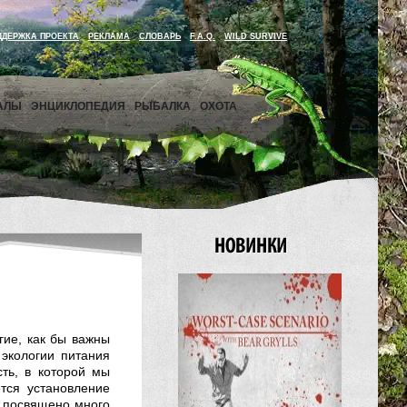
ДДЕРЖКА ПРОЕКТА
РЕКЛАМА
СЛОВАРЬ
F.A.Q.
WILD SURVIVE
АЛЫ
ЭНЦИКЛОПЕДИЯ
РЫБАЛКА
ОХОТА
гие, как бы важны
 экологии питания
сть, в которой мы
тся установление
 посвящено много