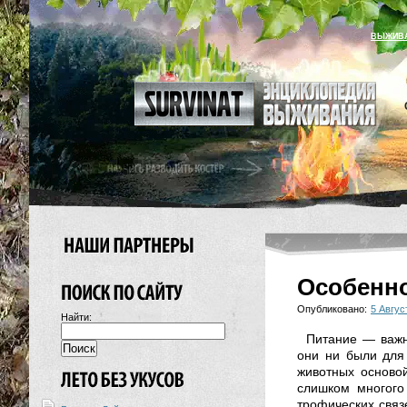
ВЫЖИВ
Особенно
Опубликовано:
5 Авгус
Найти:
Питание — важн
они ни были для 
животных основой
слишком многого
трофических свя