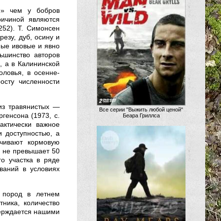
,» чем у бобров
ричиной являются
252). Т. Симонсен
резу, дуб, осину и
тные ивовые и явно
льшинство авторов
, а в Калининской
оловья, в осенне-
осту численности
из травянистых —
Все серии "Выжить любой ценой"
ргенсона (1973, с.
Беара Гриллса
актически важное
и доступностью, а
ичивают кормовую
о не превышает 50
о участка в ряде
ваний в условиях
х пород в летнем
тника, количество
верждается нашими