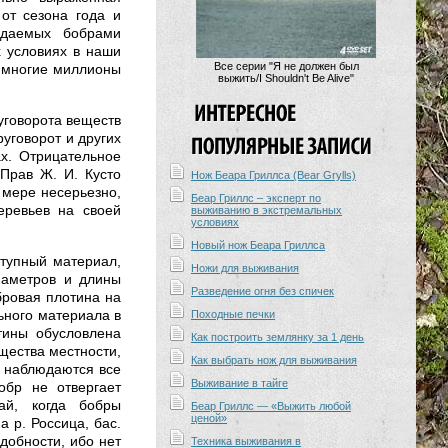
от сезона года и
едаемых бобрами
х условиях в наши
Все серии "Я не должен был
а многие миллионы
выжить/I Shouldn't Be Alive"
уговорота веществ
уговорот и других
ах. Отрицательное
 Прав Ж. И. Кусто
Нож Беара Гриллса (Bear Grylls)
й мере несерьезно,
Беар Гриллс – эксперт по
еревьев на своей
выживанию в экстремальных
условиях
Новый нож Беара Гриллса
ступный материал,
Ножи для выживания
диаметров и длины
Разведение огня без спичек
бровая плотина на
ьного материала в
Походные печки
тины обусловлена
Как построить землянку за 1 день
щества местности,
Как выбрать нож для выживания
и наблюдаются все
Выживание в тайге
обр не отвергает
ай, когда бобры
Беар Гриллс — «Выжить любой
ценой»
 р. Россица, бас.
адобности, ибо нет
Техника выживания в