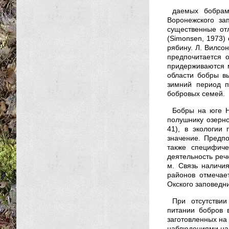
даемых бобрам
Воронежского за
существенные отл
(Simonsen, 1973) 
рябину. Л. Вилсон
предпочитается о
придерживаются м
области бобры вы
зимний период п
бобровых семей.
Бобры на юге Н
полушнику озерном
41), в экологии
значение. Предпо
также специфиче
деятельность реч
м. Связь наличи
районов отмечае
Окского заповедни
При отсутствии
питании бобров в
заготовленных на
наблюдениями на 