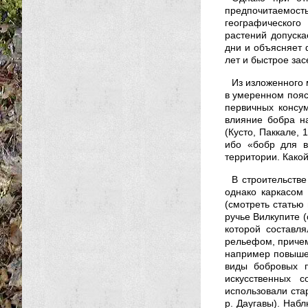
предпочитаемост
географическог
растений допуска
дни и объясняет 
лет и быстрое за
Из изложенного 
в умеренном пояс
первичных консум
влияние бобра на
(Кусто, Паккале, 
ибо «бобр для в
территории. Како
В строительств
однако каркасом 
(смотреть статью
ручье Вилкупите 
которой составл
рельефом, причем
например повышен
виды бобровых п
искусственных 
использовали ста
р. Даугавы). Набл