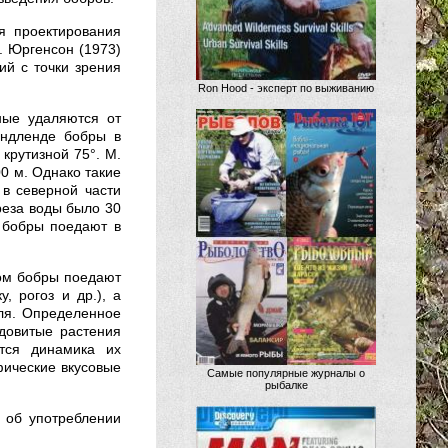
я проектирования
. Юргенсон (1973)
ий с точки зрения
Ron Hood - эксперт по выживанию
ные удаляются от
аундленде бобры в
крутизной 75°. М.
00 м. Однако такие
 в северной части
реза воды было 30
у бобры поедают в
том бобры поедают
, рогоз и др.), а
ля. Определенное
довитые растения
ется динамика их
фические вкусовые
Самые популярные журналы о
рыбалке
 об употреблении