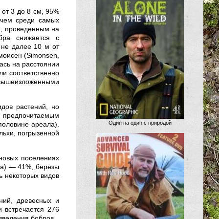
от 3 до 8 см, 95%
ичем среди самых
м, проведенным на
обра снижается с
 не далее 10 м от
имоисен (Simonsen,
ась на расстоянии
ли соответственно
с вышеизложенными
идов растений, но
к предпочитаемым
Один на один с природой
 половине ареала).
ольхи, погрызенной
 новых поселениях
ula) — 41%, березы
ть некоторых видов
ний, древесных и
и встречается 276
азведения бобров.