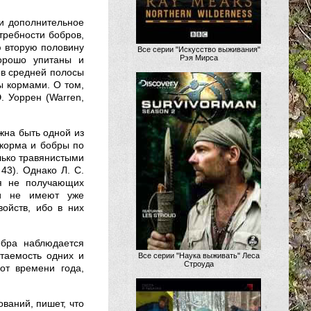
ни дополнительное
требности бобров,
ю вторую половину
Все серии "Искусство выживания"
Рэя Мирса
орошо упитаны и
ов средней полосы
ы кормами. О том,
Э. Уоррен (Warren,
жна быть одной из
 корма и бобры по
лько травянистыми
 43). Однако Л. С.
мя не получающих
 и не имеют уже
ойств, ибо в них
обра наблюдается
таемость одних и
Все серии "Наука выживать" Леса
Строуда
от времени года,
ваний, пишет, что