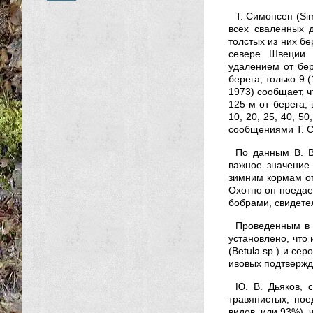
Т. Симонсеп (Si
всех сваленных 
толстых из них б
севере Швеции (
удалением от бер
берега, только 9 
1973) сообщает, 
125 м от берега,
10, 20, 25, 40, 
сообщениями Т. С
По данным В. В
важное значение
зимним кормам отн
Охотно он поедает
бобрами, свидете
Проведенным в 
установлено, что 
(Betula sp.) и се
ивовых подтвержд
Ю. В. Дьяков, 
травянистых, пое
видов, или 93%), 