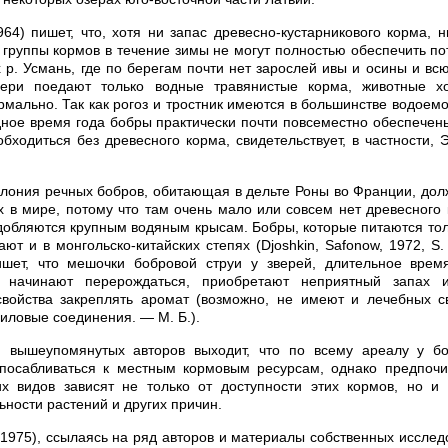
964) пишет, что, хотя ни запас древесно-кустарникового корма, 
 группы кормов в течение зимы не могут полностью обеспечить по
х р. Усмань, где по берегам почти нет зарослей ивы и осины и вс
вери поедают только водные травянистые корма, животные х
мально. Так как рогоз и тростник имеются в большинстве водоем
дное время года бобры практически почти повсеместно обеспечен
бходиться без древесного корма, свидетельствует, в частности, 
олония речных бобров, обитающая в дельте Роны во Франции, дол
 в мире, потому что там очень мало или совсем нет древесного
добляются крупным водяным крысам. Бобры, которые питаются то
ют и в монгольско-китайских степях (Djoshkin, Safonow, 1972, S.
ишет, что мешочки бобровой струи у зверей, длительное вре
, начинают перерождаться, приобретают неприятный запах
свойства закреплять аромат (возможно, не имеют и лечебных св
циловые соединения. — М. Б.).
 вышеупомянутых авторов выходит, что по всему ареалу у б
спосабливаться к местным кормовым ресурсам, однако предпочи
их видов зависят не только от доступности этих кормов, но и 
ьности растений и других причин.
(1975), ссылаясь на ряд авторов и материалы собственных исследо