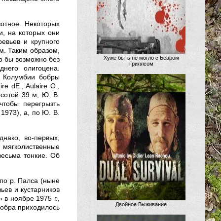
вотное. Некоторых
, на которых они
ревьев и крупного
м. Таким образом,
Хуже быть не могло с Беаром
о бы возможно без
Гриллсом
днего олигоцена.
й Колумбии бобры
e dE., Aulaire О.,
сотой 39 м; Ю. В.
чтобы перегрызть
1973), а, по Ю. В.
нако, во-первых,
 мягколиственные
весьма тонкие. Об
по р. Палса (ныне
ьев и кустарников
в ноябре 1975 г.,
Двойное Выживание
бобра приходилось