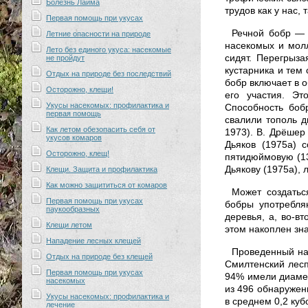
Болезнь Лайма
трудов как у нас,
Первая помощь при укусах
Речной бобр — 
Летние опасности на природе
насекомых и мол
Лето без единого укуса: насекомые
сидят. Перегрыз
не пройдут
кустарника и тем
Отдых на природе без последствий
бобр включает в 
Осторожно, клещи!
его участия. Эт
Укусы насекомых: профилактика и
Способность боб
первая помощь
свалили тополь ди
Как летом обезопасить себя от
1973). В. Дрёшер
укусов комаров
Дьяков (1975а) 
Осторожно, клещ!
пятидюймовую (13 
Дьякову (1975а),
Клещи. Защита и профилактика
Как можно защититься от комаров
Может создатьс
Первая помощь при укусах
бобры употребля
паукообразных
деревья, а, во-в
Клещи летом
этом накоплен зн
Нападение лесных клещей
Проведенный нам
Отдых на природе без клещей
Смилтенский лесп
Первая помощь при укусах
94% имели диамет
насекомых
из 496 обнаружен
Укусы насекомых: профилактика и
в среднем 0,2 ку
лечение