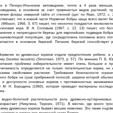
и в Печоро-Илычском заповеднике, почти в 4 раза меньше
поведника, в основном за счет травянистых видов растений; п
ичия флоры северной тайги от степной (цит. по Язан, 1972, с. 
отмечает, что в южной части Норвегии бобры чаще всего валят бе
 (Wilsson, 1966, S. 67) пишет, что неохотно поедаются мелколис
синовая кора. В. А. Соловьев (1967, с. 12, 13) пишет, что бо
нения о непригодности березы для европейских подвидов бобра
шневолоцкой популяции, где сосредоточена половина всего пог
итаются в основном березой. Питание березой способствует р
орвегии из древесных кормов отдали предпочтение рябине, а 
у (Isoetes lacustris) (Simonsen, 1973, p. 57). По мнению П. Б. Ю
 питания проблема избирательности имеет очень большое и пр
читаемость определяется не только питательностью корма, но 
скими свойствами растения. Требования безопасности огран
ного бобра на суше прибрежной полосой, ширина которой обычн
я и доступности основных кормов с протяженностью занимаемог
т М. Н. Бородина (1960), которая приводит материалы исследо
ка.
 водно-болотной растительности роль древесно-кустарниковы
озрастает (Никулина, Тюрнин, 1971). В местах, где много трос
 зиму древесных кормов бывает весьма невелико. Это также подт
некоторых озерах юго-восточной части Латвии.