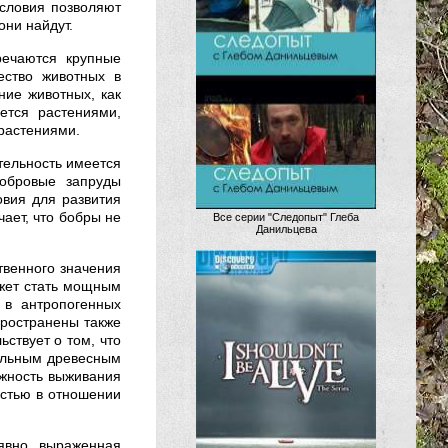
условия позволяют
они найдут.
речаются крупные
ество животных в
ие животных, как
ется растениями,
 растениями.
тельность имеется
бобровые запруды
овия для развития
ает, что бобры не
Все серии "Следопыт" Глеба
Данильцева
твенного значения
ожет стать мощным
 в антропогенных
пространены также
ьствует о том, что
ельным древесным
ожность выживания
остью в отношении
явно выраженная