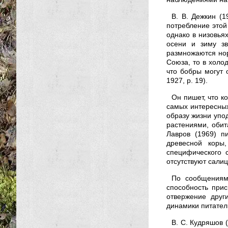
В. В. Дежкин (1
потребление этой
однако в низовья
осени и зиму з
размножаются нор
Союза, то в холо
что бобры могут о
1927, р. 19).
Он пишет, что к
самых интересных
образу жизни упо
растениями, обита
Лавров (1969) п
древесной коры
специфического 
отсутствуют сали
По сообщениям
способность при
отвержение друг
динамики питател
В. С. Кудряшов 