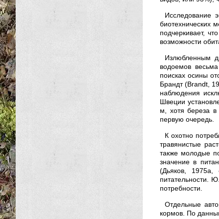
Исследование э
биотехнических м
подчеркивает, чт
возможности обит
Излюбленным д
водоемов весьма 
поисках осины от
Брандт (Brandt, 1
наблюдения исклю
Швеции установле
м, хотя береза в
первую очередь.
К охотно потреб
травянистые раст
также молодые п
значение в пита
(Дьяков, 1975а,
питательности. Ю
потребности.
Отдельные авто
кормов. По данным