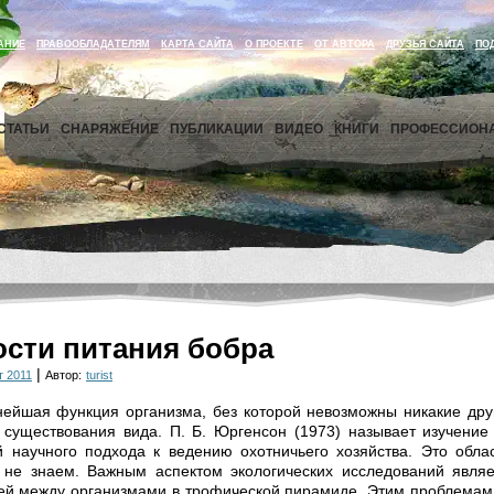
АНИЕ
ПРАВООБЛАДАТЕЛЯМ
КАРТА САЙТА
О ПРОЕКТЕ
ОТ АВТОРА
ДРУЗЬЯ САЙТА
ПО
СТАТЬИ
СНАРЯЖЕНИЕ
ПУБЛИКАЦИИ
ВИДЕО
КНИГИ
ПРОФЕССИОН
сти питания бобра
|
т 2011
Автор:
turist
ейшая функция организма, без которой невозможны никакие дру
существования вида. П. Б. Юргенсон (1973) называет изучение
 научного подхода к ведению охотничьего хозяйства. Это обла
 не знаем. Важным аспектом экологических исследований являе
зей между организмами в трофической пирамиде. Этим проблемам