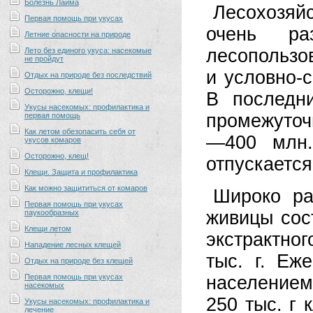
Болезнь Лайма
Лесохозяй
Первая помощь при укусах
очень ра
Летние опасности на природе
лесопользо
Лето без единого укуса: насекомые
не пройдут
и условно-
Отдых на природе без последствий
Осторожно, клещи!
В последн
Укусы насекомых: профилактика и
промежуточ
первая помощь
Как летом обезопасить себя от
—400 мл
укусов комаров
Осторожно, клещ!
отпускается
Клещи. Защита и профилактика
Как можно защититься от комаров
Широко ра
Первая помощь при укусах
живицы сост
паукообразных
Клещи летом
экстрактног
Нападение лесных клещей
тыс. г. Еж
Отдых на природе без клещей
Первая помощь при укусах
населением 
насекомых
250 тыс. г 
Укусы насекомых: профилактика и
лечение