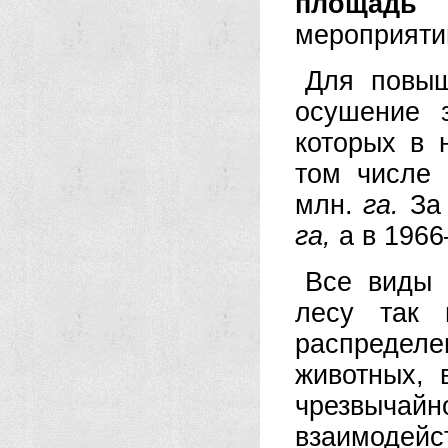
площадь
в
мероприяти
Для повыш
осушение 
которых в 
том числе 
млн.
га.
За
га,
а в 196
Все виды 
лесу так 
распредел
животных, 
чрезвычайн
взаимодейс