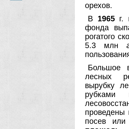
орехов.
В
1965
г. 
фонда вып
рогатого ск
5.3 млн
пользовани
Большое в
лесных ре
вырубку л
рубками
лесовосст
проведены 
посев или