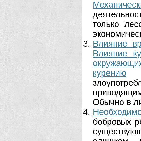
Механичес
деятельно
только лес
экономичес
Влияние вр
Влияние к
окружающи
курению
злоупотреб
приводящи
Обычно в ли
Необходимо
бобровых р
существую