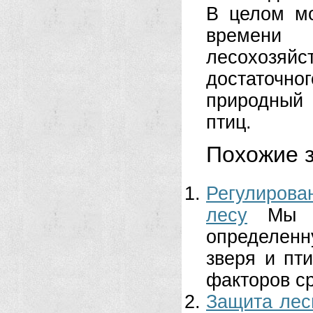
В целом мо
времени
лесохозяйс
достаточ
природный 
птиц.
Похожие з
Регулирова
лесу
Мы 
определенн
зверя и пт
факторов ср
Защита лес