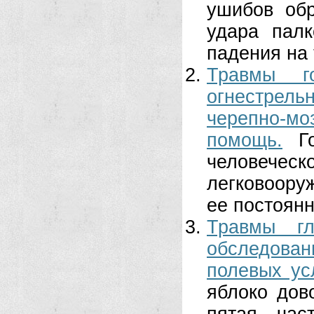
ушибов обр
удара пал
падения на 
Травмы го
огнестрел
черепно-м
помощь.
Г
человече
легковоору
ее постоянн
Травмы гл
обследован
полевых ус
яблоко дов