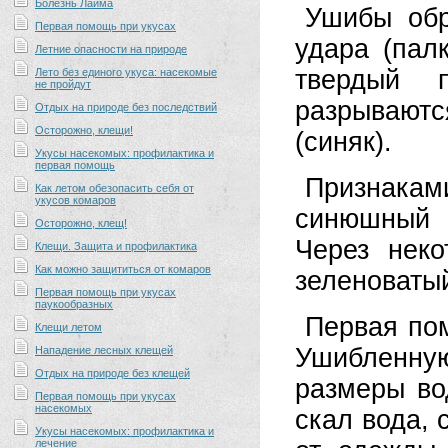
Болезнь Лайма
Ушибы обр
Первая помощь при укусах
удара (пал
Летние опасности на природе
твердый 
Лето без единого укуса: насекомые
не пройдут
разрывают
Отдых на природе без последствий
Осторожно, клещи!
(синяк).
Укусы насекомых: профилактика и
первая помощь
Признакам
Как летом обезопасить себя от
укусов комаров
синюшный 
Осторожно, клещ!
Через неко
Клещи. Защита и профилактика
Как можно защититься от комаров
зеленоватый
Первая помощь при укусах
паукообразных
Первая по
Клещи летом
Ушибленную 
Нападение лесных клещей
Отдых на природе без клещей
размеры во
Первая помощь при укусах
насекомых
скал вода, 
Укусы насекомых: профилактика и
лечение