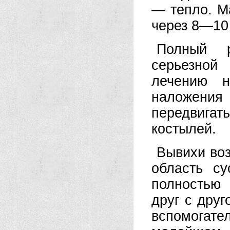
— тепло. М
через 8—10
Полный р
серьезной
лечению н
наложен
передвигат
костылей.
Вывихи воз
область су
полностью 
друг с друг
вспомогат