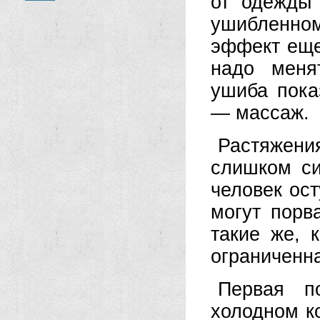
от одежды 
ушибленно
эффект еще
надо меня
ушиба пока
— массаж.
Растяжен
слишком с
человек ост
могут порв
такие же, 
ограниченн
Первая п
холодном к