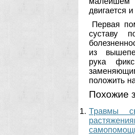
малейшем 
двигается и
Первая по
суставу п
болезненно
из вышепе
рука фикс
заменяющи
положить н
Похожие з
Травмы с
растяжен
самопомощ