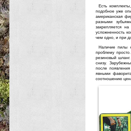
Есть комплекты
подобное уже опи
американская фир
разными зубьям
закрепляется на
усложненность ко
чем одно, и при 
Наличие пилы о
проблему просто
резиновый шланг.
снизу. Зарубежн
после появления
явными фаворита
соотношению цена