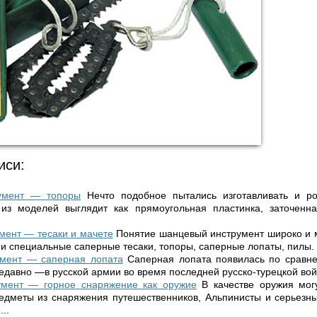
иси:
умент — топоры
Нечто подобное пытались изготавливать и р
из моделей выглядит как прямоугольная пластинка, заточенна
мент — тесаки и мачете
Понятие шанцевый инструмент широко и 
и специальные саперные тесаки, топоры, саперные лопаты, пилы. 
мент — саперная лопата
Саперная лопата появилась по сравн
едавно —в русской армии во время последней русско-турецкой войн
мент — горное снаряжение как оружие
В качестве оружия мог
едметы из снаряжения путешественников, Альпинисты и серьезны
..