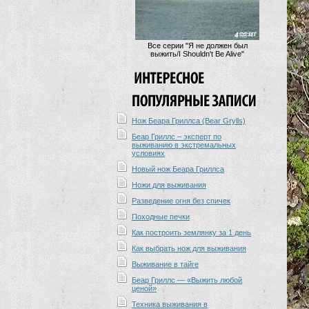
Все серии "Я не должен был
выжить/I Shouldn't Be Alive"
Нож Беара Гриллса (Bear Grylls)
Беар Гриллс – эксперт по
выживанию в экстремальных
условиях
Новый нож Беара Гриллса
Ножи для выживания
Разведение огня без спичек
Походные печки
Как построить землянку за 1 день
Как выбрать нож для выживания
Выживание в тайге
Беар Гриллс — «Выжить любой
ценой»
Техника выживания в