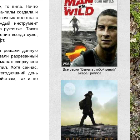
к, то пила. Нечто
жа-пилы создала и
овочных полотна с
ждый инструмент
 рукоятке. Такая
ения всегда хуже,
фт.
ки решали данную
вали разрезанный
рманах сверху или
ил. Хотя сейчас,
Все серии "Выжить любой ценой"
сегодняшний день
Беара Гриллса
йствам, так и по