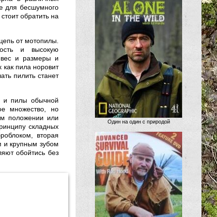
ие для бесшумного
стоит обратить на
цепь от мотопилы.
ость и высокую
 вес и размеры и
к как пила норовит
ать пилить станет
и и пилы обычной
ое множество, но
ом положении или
Один на один с природой
ринципу складных
роблоком, вторая
м и крупным зубом
ляют обойтись без