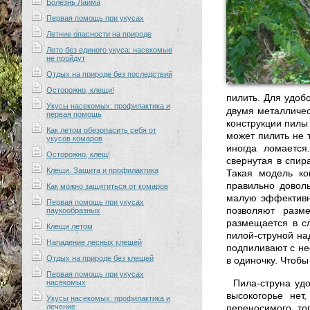
Болезнь Лайма
Первая помощь при укусах
Летние опасности на природе
Лето без единого укуса: насекомые
не пройдут
Отдых на природе без последствий
Осторожно, клещи!
пилить.
Для удобс
Укусы насекомых: профилактика и
двумя металличес
первая помощь
конструкции пилы
Как летом обезопасить себя от
может пилить не т
укусов комаров
иногда ломается
Осторожно, клещ!
свернутая в спир
Клещи. Защита и профилактика
Такая модель ко
правильно довол
Как можно защититься от комаров
малую эффективно
Первая помощь при укусах
позволяют разм
паукообразных
размещается в с
Клещи летом
пилой-струной на
Нападение лесных клещей
подпиливают с нес
Отдых на природе без клещей
в одиночку. Чтобы
Первая помощь при укусах
Пила-струна удо
насекомых
высокогорье нет
Укусы насекомых: профилактика и
лечение
переносимого то