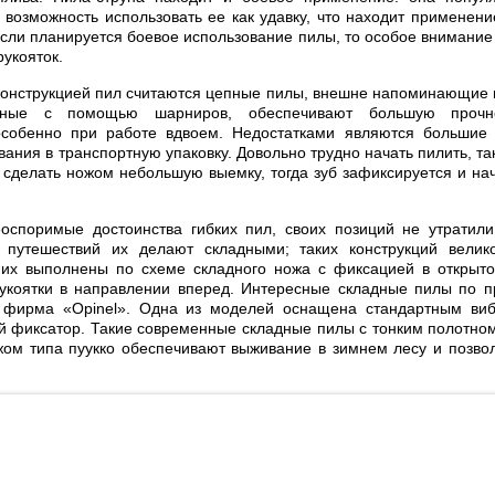
а возможность использовать ее как удавку, что находит применен
Если планируется боевое использование пилы, то особое внимание 
рукояток.
конструкцией пил считаются цепные пилы, внешне напоминающие 
енные с помощью шарниров, обеспечивают большую прочн
особенно при работе вдвоем. Недостатками являются большие
ания в транспортную упаковку. Довольно трудно начать пилить, та
и сделать ножом небольшую выемку, тогда зуб зафиксируется и нач
оспоримые достоинства гибких пил, своих позиций не утратил
я путешествий их делают складными; таких конструкций велик
них выполнены по схеме складного ножа с фиксацией в открыт
укоятки в направлении вперед. Интересные складные пилы по п
 фирма «Opinel». Одна из моделей оснащена стандартным виб
 фиксатор. Такие современные складные пилы с тонким полотно
жом типа пуукко обеспечивают выживание в зимнем лесу и позво