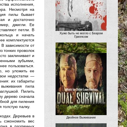
ества исполнения,
ора. Несмотря на
кция пилы бывает
ая и достаточно
мер, джигли. Ее
ставляют петли. В
Хуже быть не могло с Беаром
кольца и начать
Гриллсом
нее комплектуются
 В зависимости от
з тонких проволок
асто заклинивает и
ченными зубьями,
нее пользоваться.
о, но уложить ее
вои недостатки —
ения: их габариты
 выживания пила
аглушкой. Пилить
му дерево сначала
добной для пиления
я толстую палку.
ходах. Деревьев в
Двойное Выживание
ь сэкономить вес
ярна в различных