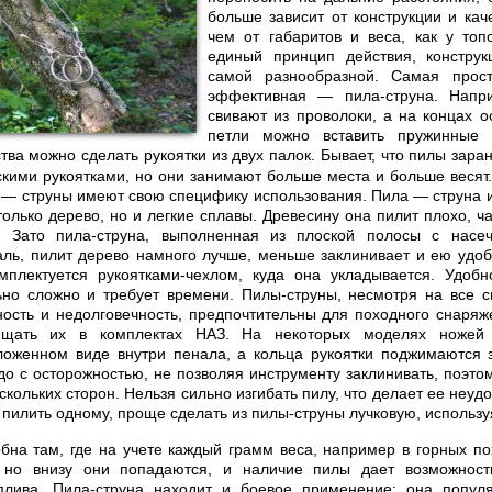
больше зависит от конструкции и кач
чем от габаритов и веса, как у топ
единый принцип действия, констру
самой разнообразной. Самая прост
эффективная — пила-струна. Напри
свивают из проволоки, а на концах о
петли можно вставить пружинные 
тва можно сделать рукоятки из двух палок. Бывает, что пилы зара
кими рукоятками, но они занимают больше места и больше весят.
 — струны имеют свою специфику использования. Пила — струна и
олько дерево, но и легкие сплавы. Древесину она пилит плохо, ч
. Зато пила-струна, выполненная из плоской полосы с насе
аль, пилит дерево намного лучше, меньше заклинивает и ею удоб
мплектуется рукоятками-чехлом, куда она укладывается. Удобн
ьно сложно и требует времени. Пилы-струны, несмотря на все с
сть и недолговечность, предпочтительны для походного снаряж
ещать их в комплектах НАЗ. На некоторых моделях ножей
ложенном виде внутри пенала, а кольца рукоятки поджимаются з
до с осторожностью, не позволяя инструменту заклинивать, поэто
кольких сторон. Нельзя сильно изгибать пилу, что делает ее неу
 пилить одному, проще сделать из пилы-струны лучковую, использу
бна там, где на учете каждый грамм веса, например в горных по
, но внизу они попадаются, и наличие пилы дает возможност
плива. Пила-струна находит и боевое применение: она попул