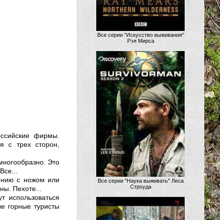
Все серии "Искусство выживания"
Рэя Мирса
оссийские фирмы.
я с трех сторон,
многообразно. Это
Все...
ению с ножом или
Все серии "Наука выживать" Леса
Строуда
ы. Пехоте...
ут использоваться
е горные туристы