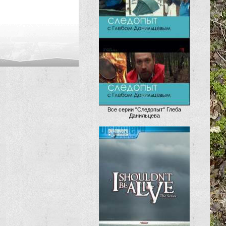
Все серии "Следопыт" Глеба
Данильцева