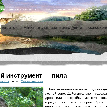
АНИЕ
ПРАВООБЛАДАТЕЛЯМ
КАРТА САЙТА
О ПРОЕКТЕ
ОТ АВТОРА
ДРУЗЬЯ САЙТА
ПО
СТАТЬИ
СНАРЯЖЕНИЕ
ПУБЛИКАЦИИ
ВИДЕО
КНИГИ
ПРОФЕССИОН
й инструмент — пила
|
ль 2012
Автор:
Максим Атанасян
Пила — незаменимый инструмент дл
лесной зоне. Действительно, трудозат
дров или постройку укрытия так
гораздо ниже, чем топором. Кроме 
переносить на дальние расстояния, 