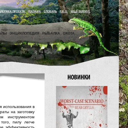
ДДЕРЖКА ПРОЕКТА
РЕКЛАМА
СЛОВАРЬ
F.A.Q.
WILD SURVIVE
АЛЫ
ЭНЦИКЛОПЕДИЯ
РЫБАЛКА
ОХОТА
я использования в
раты на заготовку
им инструментом
того, пилу легче
ее эффективность