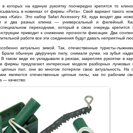
, в которых на единую рукоятку поочередно крепятся то клино
сывалось в новинках от фирмы «Рита». Свой вариант такого но
ма «Katz». Это набор Safari Accessory Kit, куда входят два нож
и и два разных клинка — универсальный и филейный. Ка
 специальном переходнике, который в свою очередь крепится в
нструкции приводит к снижению прочности фиксации. Два сочлен
длительной работе все эти соединения будут давать неприятный лю
собенно актуально зимой. Так, отечественные туристы-лыжни
. Брали обычную двуручную пилу, снимали ручки, на зубья наде
 В таком виде ее укладывали в рюкзак, закрепляя рукоятки в ка
ые фирмы предлагают интересные модели разборных лучковых п
 цепных пил, они во многом потеряли свою актуальность. На 
ми являются отечественные цепные пилы, как по рабочим сво
 — качество.