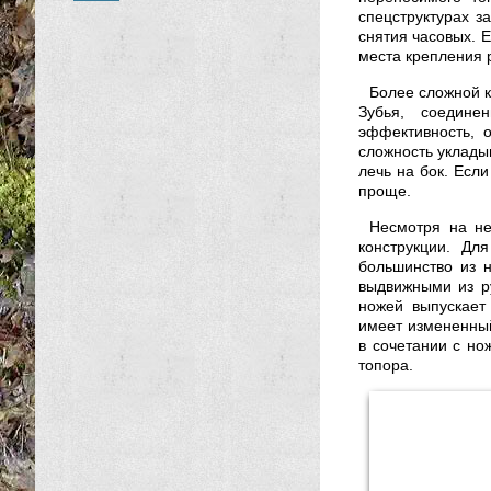
спецструктурах з
снятия часовых. 
места крепления 
Более сложной 
Зубья, соедин
эффективность, 
сложность укладыв
лечь на бок. Есл
проще.
Несмотря на не
конструкции. Дл
большинство из 
выдвижными из р
ножей выпускает
имеет измененный
в сочетании с но
топора.