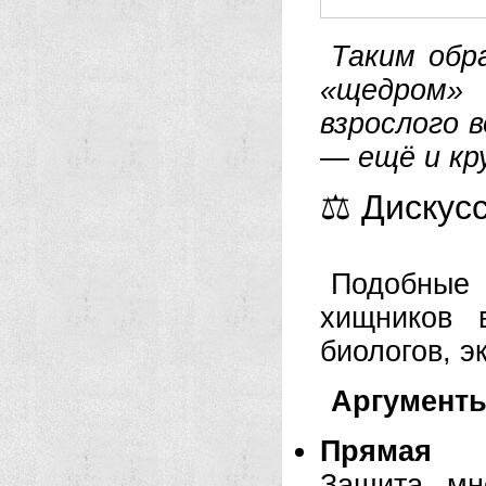
Таким обр
«щедром»
взрослого 
— ещё и кр
⚖️ Дискус
Подобные 
хищников 
биологов, э
Аргументы
Прямая э
Защита мн