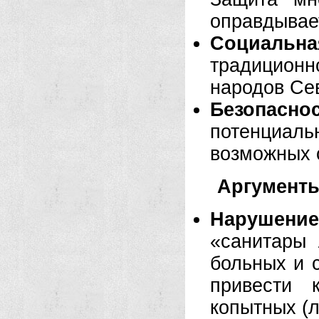
оправдывае
Социальн
традиционн
народов Се
Безопаснос
потенциал
возможных 
Аргументы
Нарушение
«санитары 
больных и 
привести 
копытных (л