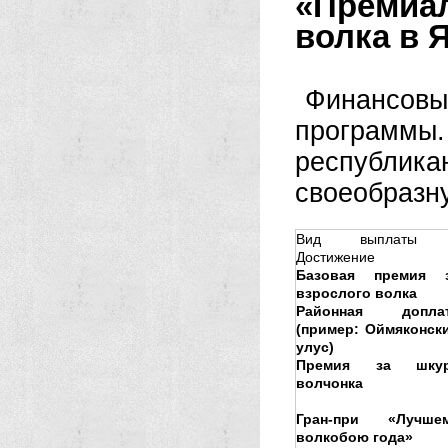
«Премиал
волка в 
Финансо
программы.
республика
своеобразн
Вид выплаты 
Достижение
Базовая премия 
взрослого волка
Районная допла
(пример: Оймяконск
улус)
Премия за шку
волчонка
Гран-при «Лучше
волкобою года»