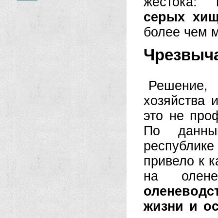
жестока:
серых хищ
более чем 
Чрезвыча
Решение,
хозяйства 
это не про
По данны
республик
привело к 
на олене
оленеводс
жизни и о