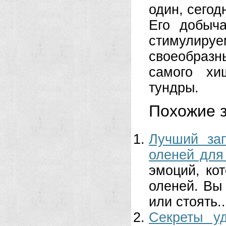
один, сего
Его добыча
стимулир
своеобраз
самого хи
тундры.
Похожие з
Лучший зап
оленей для
эмоций, ко
оленей. Вы
или стоять..
Секреты у