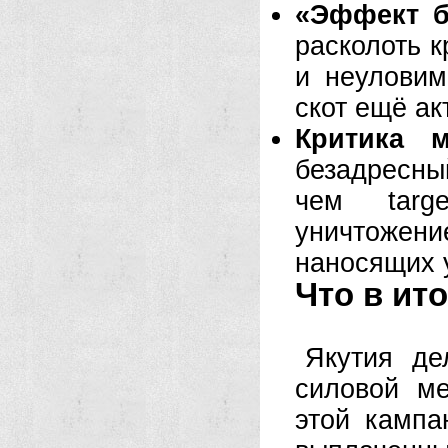
«Эффект б
расколоть 
и неуловим
скот ещё ак
Критика м
безадресны
чем targ
уничтожен
наносящих 
Что в ит
Якутия де
силовой м
этой кампа