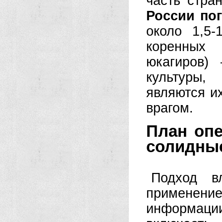
часть стра
России по
около 1,5-
коренных 
юкагиров)
культуры,
являются и
врагом.
План опе
солидны
Подход в
применени
информаци