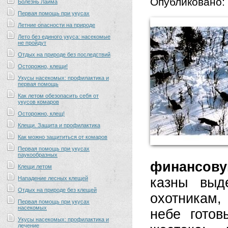
Опубликовано:
Болезнь Лайма
Первая помощь при укусах
Летние опасности на природе
Лето без единого укуса: насекомые
не пройдут
Отдых на природе без последствий
Осторожно, клещи!
Укусы насекомых: профилактика и
первая помощь
Как летом обезопасить себя от
укусов комаров
Осторожно, клещ!
Клещи. Защита и профилактика
Как можно защититься от комаров
Первая помощь при укусах
паукообразных
финансов
Клещи летом
Нападение лесных клещей
казны выд
Отдых на природе без клещей
охотникам,
Первая помощь при укусах
насекомых
небе готов
Укусы насекомых: профилактика и
лечение