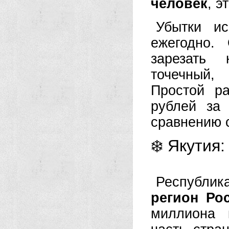
человек
, э
Убытки ис
ежегодно.
зарезать 
точечный,
Простой р
рублей за
сравнению 
❄️ Якутия
Республи
регион Ро
миллиона 