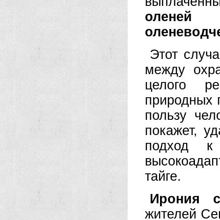
выплачен
оленей 
оленеводче
Этот случ
между охра
целого ре
природных 
пользу чел
покажет, у
подход к
высокоадап
тайге.
Ирония с
жителей Се