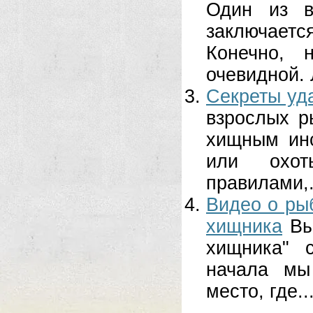
Один из в
заключает
Конечно, 
очевидной. 
Секреты уд
взрослых р
хищным инс
или охот
правилами,.
Видео о ры
хищника
Вы
хищника" 
начала мы
место, где..