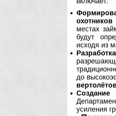
включает:
Формирова
охотников
местах зай
будут опре
исходя из м
Разрабо
разрешаю
традиционн
до высокоэ
вертолёто
Создание
Департамен
усиления гр