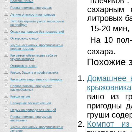
"плечиков
Болезнь Лайма
сахарным 
Первая помощь при укусах
Летние опасности на природе
литровых б
Лето без единого укуса: насекомые
не пройдут
15-20 мин,
Отдых на природе без последствий
На 10 пол-
Осторожно, клещи!
Укусы насекомых: профилактика и
первая помощь
сахара.
Как летом обезопасить себя от
Похожие з
укусов комаров
Осторожно, клещ!
Клещи. Защита и профилактика
Домашнее в
Как можно защититься от комаров
крыжовника
Первая помощь при укусах
паукообразных
вино из г
Клещи летом
Нападение лесных клещей
пригодны д
Отдых на природе без клещей
груши содер
Первая помощь при укусах
насекомых
Компот из
Укусы насекомых: профилактика и
лечение