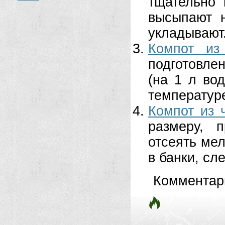
тщательно
высыпают н
укладывают.
Компот из
подготовле
(на 1 л во
температуре
Компот из 
размеру, 
отсеять мел
в банки, сл
Комментар