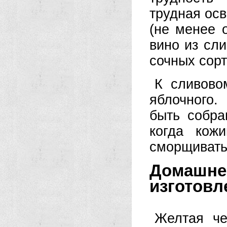
трудная ос
(не менее о
вино из сли
сочных сор
К сливово
яблочного.
быть собра
когда кож
сморщивать
Домашнее
изготовл
Желтая че