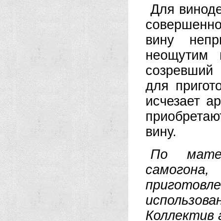
Для виноде
совершенно
вину непр
неощутим 
созревший
для пригот
исчезает а
приобрета
вину.
По мате
самогона
приготовле
использова
Коллектив 