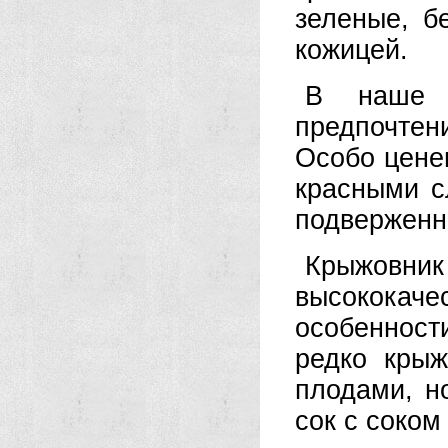
зеленые, б
кожицей.
В наше 
предпочте
Особо цене
красными с
подверженн
Крыжовник 
высококаче
особенност
редко кры
плодами, н
сок с соком