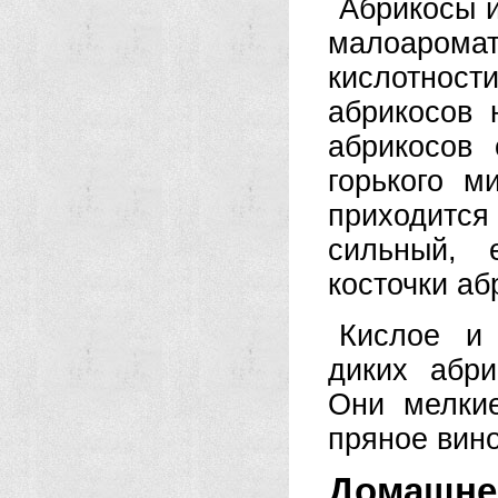
Абрикосы и
малоарома
кислотности
абрикосов 
абрикосов 
горького м
приходитс
сильный, 
косточки аб
Кислое и 
диких абри
Они мелки
пряное вино
Домашне