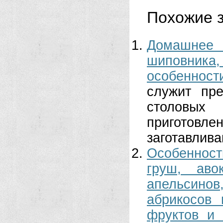
Похожие з
Домашнее 
шиповник
особенност
служит пр
столовы
приготов
заготавливаю
Особенности
груш, аво
апельсино
абрикосов 
фруктов и 