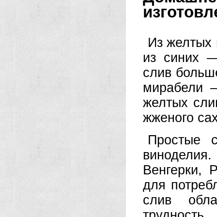
изготовл
Из желтых 
из синих —
слив больш
мирабели —
желтых сли
жженого са
Простые с
виноделия.
Венгерки, 
для потреб
слив обла
трудность