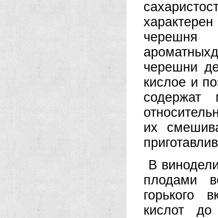
сахаристо
характерен
черешня 
ароматных
черешни де
кислое и по
содержат
относитель
их смешив
приготавлив
В винодели
плодами в
горького 
кислот до