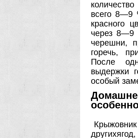
количеств
всего 8—9 
красного ц
через 8—9 
черешни, п
горечь, п
После од
выдержки г
особый заме
Домашн
особенно
Крыжовник
другихягод