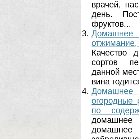
врачей, на
день. По
фруктов...
Домашнее 
отжимание
Качество д
сортов пе
данной мест
вина годитс
Домашнее
огородные 
по содер
домашнее 
домашнее