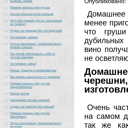
Опубликовано:
Болезнь Лайма
Первая помощь при укусах
Домашнее 
Летние опасности на природе
менее приго
Лето без единого укуса: насекомые
не пройдут
что груши
Отдых на природе без последствий
Осторожно, клещи!
дубильных 
Укусы насекомых: профилактика и
вино получа
первая помощь
Как летом обезопасить себя от
не осветля
укусов комаров
Осторожно, клещ!
Домашнее
Клещи. Защита и профилактика
Как можно защититься от комаров
черешни
Первая помощь при укусах
изготовл
паукообразных
Клещи летом
Нападение лесных клещей
Очень час
Отдых на природе без клещей
Первая помощь при укусах
на самом д
насекомых
так же ка
Укусы насекомых: профилактика и
лечение