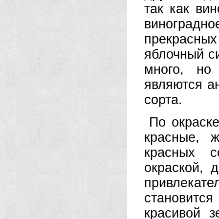
так как ви
виноградно
прекрасных 
яблочный с
много, но
являются а
сорта.
По окраск
красные, 
красных с
окраской, 
привлекате
становится
красивой з