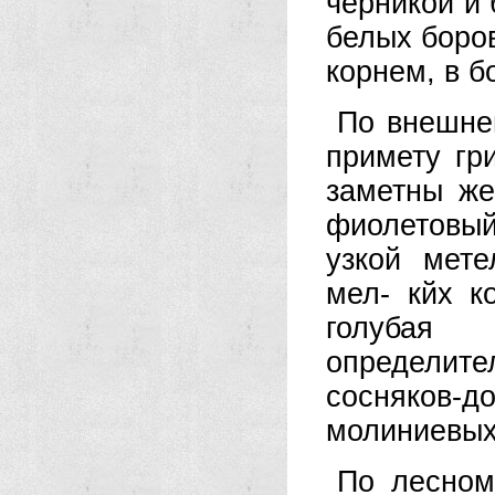
черникой и
белых боров
корнем, в б
По внешнем
примету гр
заметны же
фиолетовый
узкой мете
мел- кйх к
голубая 
определит
сосняков-д
молиниевых
По лесном