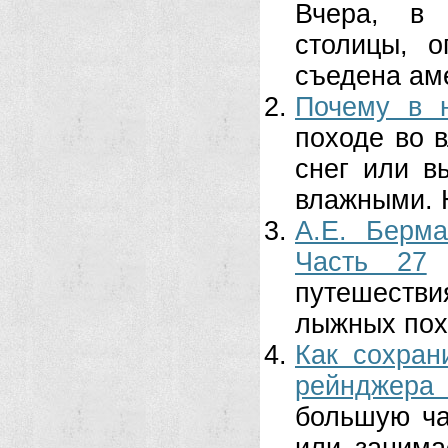
Вчера, в 
столицы, 
съедена ам
Почему в 
походе во в
снег или в
влажными. 
А.Е. Берма
Часть 27
путешестви
лыжных похо
Как сохран
рейнджера
большую ча