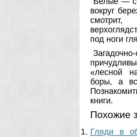
Белые — с
вокруг бере
смотрит,
верхоглядс
под ноги г
Загадочн
причудлив
«лесной н
боры, а в
Познакомит
книги.
Похожие з
Гляди в о