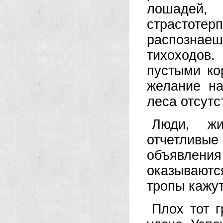
лошадей, 
страстотер
распознае
тихоходов
пустыми ко
желание на
леса отсутс
Люди, жи
отчетливы
объявлен
оказываютс
тропы кажу
Плох тот г