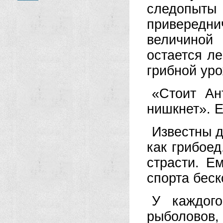
следопыты 
привередни
величиной
остается ле
грибной уро
«Стоит Ан
нишкнет». Е
Известны д
как грибоед
страсти. Е
спорта беск
У каждого
рыболовов