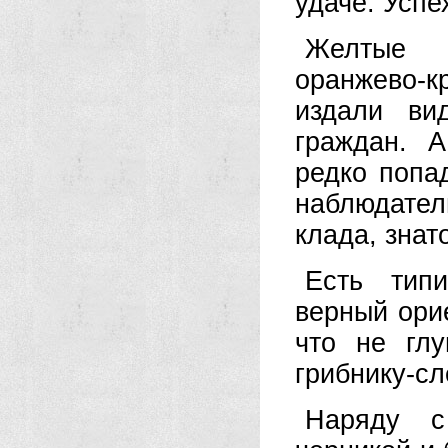
удаче. Успе
Желтые 
оранжево-к
издали ви
граждан. 
редко попа
наблюдате
клада, знат
Есть тип
верный орие
что не гл
грибнику-сл
Наряду с