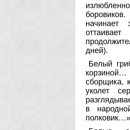
излюблен
боровиков.
начинает 
оттаива
продолжите
дней).
Белый гри
корзиной…
сборщика, 
уколет се
разглядыва
в народно
полковик…