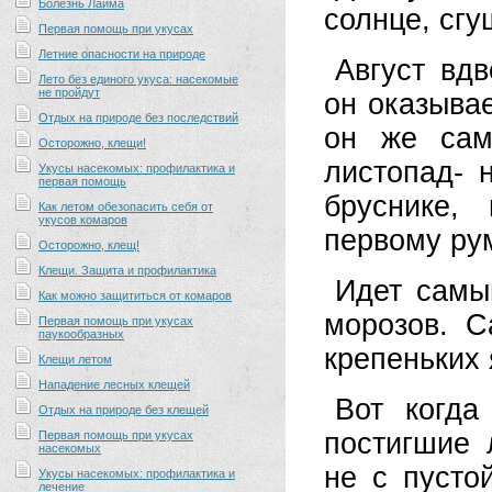
Болезнь Лайма
солнце, сгу
Первая помощь при укусах
Летние опасности на природе
Август вд
Лето без единого укуса: насекомые
не пройдут
он оказыва
Отдых на природе без последствий
он же сам
Осторожно, клещи!
листопад- 
Укусы насекомых: профилактика и
первая помощь
бруснике,
Как летом обезопасить себя от
укусов комаров
первому ру
Осторожно, клещ!
Клещи. Защита и профилактика
Идет самы
Как можно защититься от комаров
морозов. С
Первая помощь при укусах
паукообразных
крепеньких 
Клещи летом
Нападение лесных клещей
Вот когда
Отдых на природе без клещей
постигшие 
Первая помощь при укусах
насекомых
не с пусто
Укусы насекомых: профилактика и
лечение