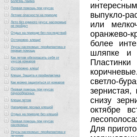
Болезнь Лайма
интересным
Первая помощь при укусах
выпукло-ра
Летние опасности на природе
или мелкоч
Лето без единого укуса: насекомые
не пройдут
оранжево-к
Отдых на природе без последствий
Осторожно, клещи!
более инт
Укусы насекомых: профилактика и
шляпке и 
первая помощь
Как летом обезопасить себя от
Пластинки 
укусов комаров
Осторожно, клещ!
коричневые
Клещи. Защита и профилактика
светло-бу
Как можно защититься от комаров
зернистая,
Первая помощь при укусах
паукообразных
снизу зерн
Клещи летом
Нападение лесных клещей
октябре в
Отдых на природе без клещей
лесополоса
Первая помощь при укусах
насекомых
Для пригот
Укусы насекомых: профилактика и
лечение