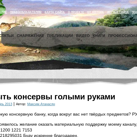
АНИЕ
ПРАВООБЛАДАТЕЛЯМ
КАРТА САЙТА
О ПРОЕКТЕ
ОТ АВТОРА
ДРУЗЬЯ САЙТА
ПО
СТАТЬИ
СНАРЯЖЕНИЕ
ПУБЛИКАЦИИ
ВИДЕО
КНИГИ
ПРОФЕССИОН
ыть консервы голыми руками
|
рь 2013
Автор:
Максим Атанасян
окую консервную банку, когда вокруг вас нет твёрдых предметов?
 появилось желание оказать
материальную поддержку моему каналу
1200 1221 7153
218295031 Буду искренне благодарен.