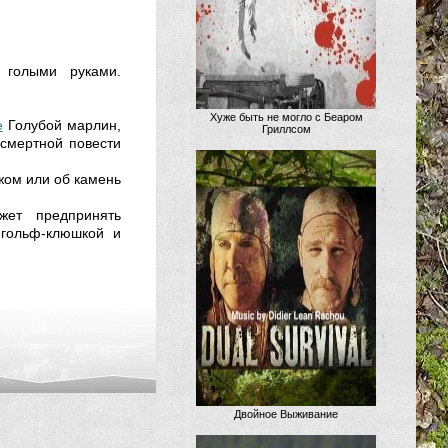
 голыми руками.
Хуже быть не могло с Беаром
е
Голубой марлин,
Гриллсом
ссмертной повести
жом или об камень
жет предпринять
 гольф-клюшкой и
Двойное Выживание