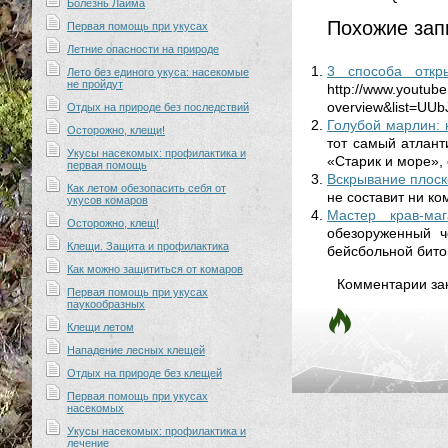
Болезнь Лайма
Похожие зап
Первая помощь при укусах
Летние опасности на природе
3 способа откр
Лето без единого укуса: насекомые
не пройдут
http://www.youtu
overview&list=UU
Отдых на природе без последствий
Голубой марлин:
Осторожно, клещи!
тот самый атлант
Укусы насекомых: профилактика и
«Старик и море», 
первая помощь
Вскрывание плоск
Как летом обезопасить себя от
не составит ни ко
укусов комаров
Мастер крав-ма
Осторожно, клещ!
обезоруженный ч
Клещи. Защита и профилактика
бейсбольной битой
Как можно защититься от комаров
Комментарии за
Первая помощь при укусах
паукообразных
Клещи летом
Нападение лесных клещей
Отдых на природе без клещей
Первая помощь при укусах
насекомых
Укусы насекомых: профилактика и
лечение