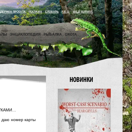
ДДЕРЖКА ПРОЕКТА
РЕКЛАМА
СЛОВАРЬ
F.A.Q.
WILD SURVIVE
АЛЫ
ЭНЦИКЛОПЕДИЯ
РЫБАЛКА
ОХОТА
 РУКАМИ…
, даю номер карты