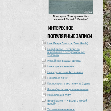
Все серии "Я не должен был
выжить/I Shouldn't Be Alive"
Нож Беара Гриллса (Bear Grylls)
Беар Гриллс – эксперт по
выживанию в экстремальных
условиях
Новый нож Беара Гриллса
Ножи для выживания
Разведение огня без спичек
Походные печки
Как построить землянку за 1 день
Как выбрать нож для выживания
Выживание в тайге
Беар Гриллс — «Выжить любой
ценой»
Техника выживания в