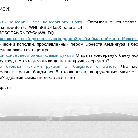
иси:
ыть консервы без консервного ножа.
Открывание консервов
be.com/watch?v=WNbnK8Uz8as&feature=c4-
bJQ5QEAfyRNO7t5gpWfuDQ...
 как крошечный детеныш легендарной рыбы был пойман в Мексик
ический исполин, прославленный пером Эрнеста Хемингуэя в бе
снова оказался в центре...
ой консервной банки голыми руками
Открыть консервную банку но
му труда. Но что делать когда нет подручных средств?...
га отбился голыми руками от бандитов с мачете
Что мо
еловек против банды из 5 головорезов, вооруженных мачете,
? Здравый смысл подсказывает, что...
крыты.