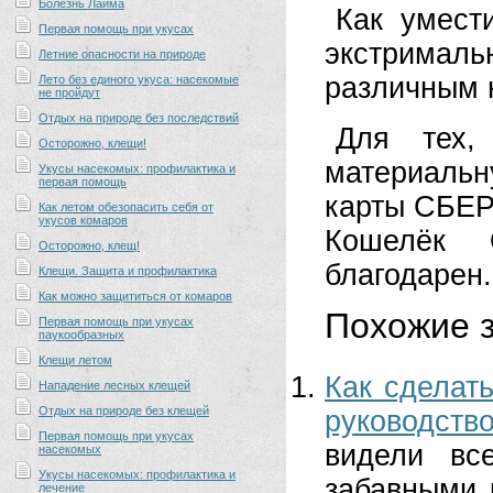
Болезнь Лайма
Как умест
Первая помощь при укусах
экстрималь
Летние опасности на природе
различным 
Лето без единого укуса: насекомые
не пройдут
Отдых на природе без последствий
Для
тех
Осторожно, клещи!
материальн
Укусы насекомых: профилактика и
первая помощь
карты СБЕР
Как летом обезопасить себя от
укусов комаров
Кошелёк 
Осторожно, клещ!
благодарен.
Клещи. Защита и профилактика
Как можно защититься от комаров
Похожие з
Первая помощь при укусах
паукообразных
Клещи летом
Как сделат
Нападение лесных клещей
Отдых на природе без клещей
руководст
Первая помощь при укусах
видели вс
насекомых
Укусы насекомых: профилактика и
забавными 
лечение