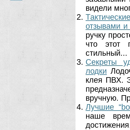
видели мног
Тактическ
отзывами и
ручку прост
что этот 
стильный...
Секреты у
лодки
Лодо
клея ПВХ. 
предназна
вручную. Пр
Лучшие “bo
наше врем
достижения