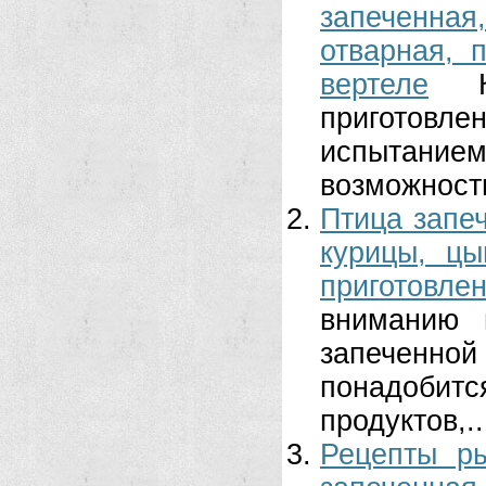
запеченная
отварная, 
вертеле
приготов
испытани
возможности
Птица запеч
курицы, цы
приготовл
вниманию 
запеченной
понадобит
продуктов,..
Рецепты р