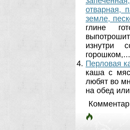
запеченная
отварная, п
земле, песк
глине го
выпотроши
изнутри с
горошком,..
Перловая к
каша с мяс
любят во мн
на обед или.
Комментар