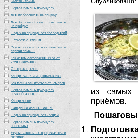
Опубликовано:
Болезнь Лайма
Первая помощь при укусах
Летние опасности на природе
Лето без единого укуса: насекомые
не пройдут
Отдых на природе без последствий
Осторожно, клещи!
Укусы насекомых: профилактика и
первая помощь
Как летом обезопасить себя от
укусов комаров
Осторожно, клещ!
Клещи. Защита и профилактика
Как можно защититься от комаров
из самых 
Первая помощь при укусах
паукообразных
приёмов.
Клещи летом
Нападение лесных клещей
Пошаговый
Отдых на природе без клещей
Первая помощь при укусах
насекомых
Подготовк
Укусы насекомых: профилактика и
лечение