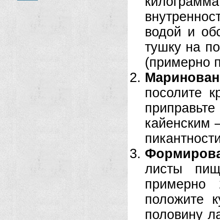
килограмм
внутренно
водой и об
тушку на п
(примерно п
Маринован
посолите к
приправьте
кайенским 
пикантности
Формирова
листы пищ
примерно 
положите к
половину л