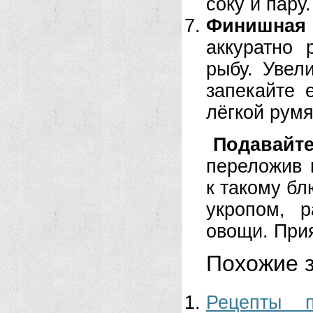
соку и пару.
Финишная
аккуратно 
рыбу. Увел
запекайте 
лёгкой румя
Подавайт
переложив 
к такому бл
укропом, 
овощи. Прия
Похожие з
Рецепты 