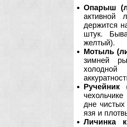
Опарыш (л
активной 
держится н
штук. Быв
желтый).
Мотыль (ли
зимней р
холодной
аккуратност
Ручейник 
чехольчике
дне чистых
язя и плотв
Личинка к