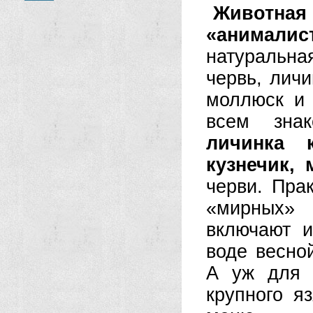
Животна
«анималис
натуральн
червь, личи
моллюск и
всем зн
личинка к
кузнечик, 
черви. Пра
«мирных» 
включают и
воде весной
А уж для 
крупного я