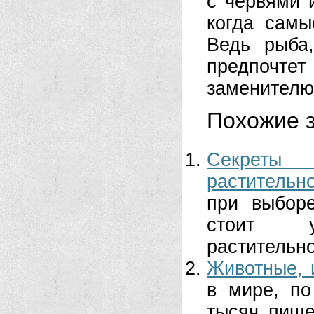
с червями 
когда самы
Ведь рыба
предпочте
заменителю
Похожие з
Секреты
растительн
при выбор
стоит у
растительно
Животные, 
в мире, по
тысяч пище