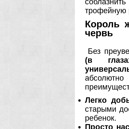
соблазнит
трофейную 
Король 
червь
Без преув
(в глаз
универсал
абсолютно 
преимущест
Легко доб
старыми до
ребенок.
Просто нас