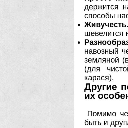
держится н
способы нас
Живучесть
шевелится н
Разнообраз
навозный че
земляной (
(для чист
карася).
Другие 
их особе
Помимо че
быть и друг