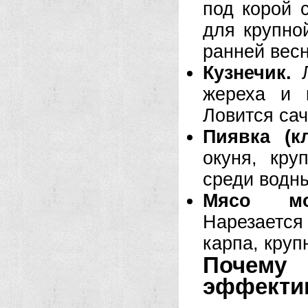
под корой 
для крупно
ранней весн
Кузнечик.
Л
жереха и 
Ловится сач
Пиявка (кл
окуня, кру
среди водны
Мясо мол
Нарезается 
карпа, круп
Почем
эффекти