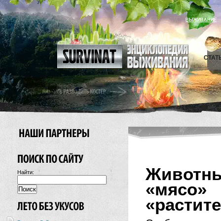
ВЫЖИВАНИЕ
СТАТ
Животны
Найти:
«мя
«растит