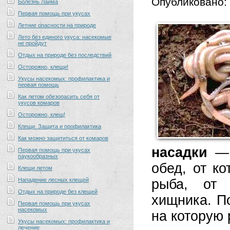
Опубликовано:
Болезнь Лайма
Первая помощь при укусах
Летние опасности на природе
Лето без единого укуса: насекомые
не пройдут
Отдых на природе без последствий
Осторожно, клещи!
Укусы насекомых: профилактика и
первая помощь
Как летом обезопасить себя от
укусов комаров
Осторожно, клещ!
Клещи. Защита и профилактика
Как можно защититься от комаров
насадки
— 
Первая помощь при укусах
паукообразных
обед, от ко
Клещи летом
Нападение лесных клещей
рыба, от 
Отдых на природе без клещей
хищника. По
Первая помощь при укусах
насекомых
на которую 
Укусы насекомых: профилактика и
лечение