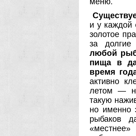
меню.
Существуе
и у каждой 
золотое пр
за долгие
любой рыб
пища в да
время года
активно кл
летом — на
такую нажив
но именно 
рыбаков д
«местнее»