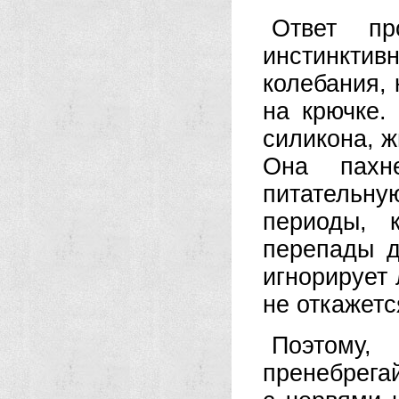
Ответ пр
инстинкти
колебания, 
на крючке.
силикона, ж
Она пахн
питательн
периоды, 
перепады д
игнорирует
не откажетс
Поэтому,
пренебрега