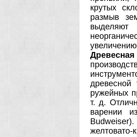
крутых скл
размыв зе
выделяют
неоргани
увеличению
Древесная
производ
инструмент
древесной 
ружейных п
т. д. Отли
варении и
Budweiser)
желтовато