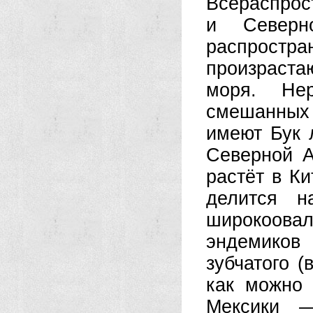
Всераспрос
и Северн
распростр
произраст
моря. Не
смешанных
имеют Бук 
Северной А
растёт в Ки
делится н
широкоовал
эндемиков 
зубчатого (
как можно 
Мексики 