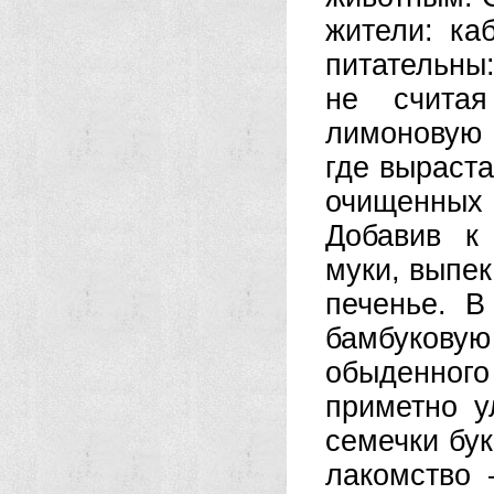
жители: ка
питательны
не считая
лимоновую 
где выраста
очищенных 
Добавив к
муки, выпе
печенье. В
бамбуков
обыденног
приметно у
семечки бук
лакомство 