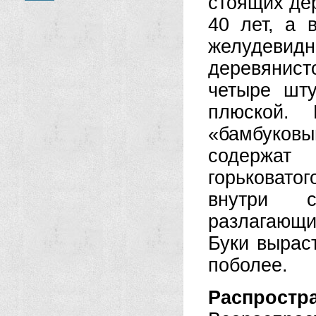
стоящих де
40 лет, а 
желудевид
деревянист
четыре шту
плюской.
«бамбуков
содержат
горьковато
внутри 
разлагающи
Буки вырас
поболее.
Распростр