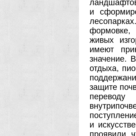
ландшафтов
и сформир
лесопарках.
формовке, 
живых изг
имеют при
значение. 
отдыха, пио
поддержани
защите почв
переводу
внутрипоч
поступлени
и искусств
проявили, ч