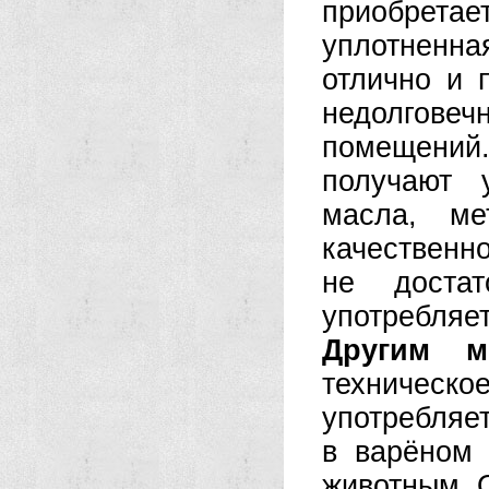
приобрет
уплотненн
отлично и 
недолговечн
помещений
получают у
масла, ме
качественн
не достат
употребляе
Другим м
техническ
употребляе
в варёном
животным. 