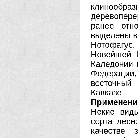
клинообр
деревопере
ранее отн
выделены в
Нотофагус.
Новейшей 
Каледонии 
Федерации,
восточный
Кавказе.
Применени
Некие виды
сорта лесн
качестве 