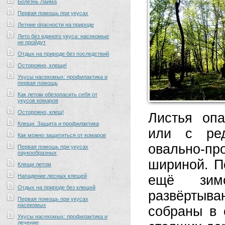
Болезнь Лайма
Первая помощь при укусах
Летние опасности на природе
Лето без единого укуса: насекомые
не пройдут
Отдых на природе без последствий
Осторожно, клещи!
Укусы насекомых: профилактика и
первая помощь
Как летом обезопасить себя от
укусов комаров
Осторожно, клещ!
Листья оп
Клещи. Защита и профилактика
или с ред
Как можно защититься от комаров
овально-пр
Первая помощь при укусах
паукообразных
шириной. П
Клещи летом
Нападение лесных клещей
ещё зим
Отдых на природе без клещей
развёртыв
Первая помощь при укусах
насекомых
собраны в 
Укусы насекомых: профилактика и
лечение