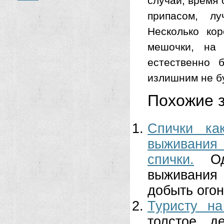
случай, время 
припасом, л
Несколько ко
мешочки, на
естественно 
излишним не бу
Похожие з
Спички ка
выживания
спички.
О
выживания 
добыть огон
Туристу на
толстое д