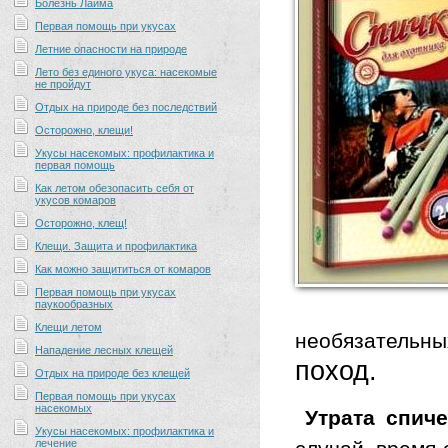
Болезнь Лайма
Первая помощь при укусах
Летние опасности на природе
Лето без единого укуса: насекомые
не пройдут
Отдых на природе без последствий
Осторожно, клещи!
Укусы насекомых: профилактика и
первая помощь
Как летом обезопасить себя от
укусов комаров
Осторожно, клещ!
Клещи. Защита и профилактика
Как можно защититься от комаров
Первая помощь при укусах
паукообразных
Клещи летом
необязательны
Нападение лесных клещей
поход.
Отдых на природе без клещей
Первая помощь при укусах
насекомых
Утрата спич
Укусы насекомых: профилактика и
лечение