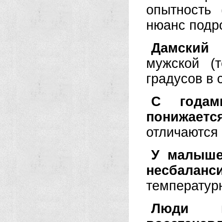
опытность 
нюанс подр
Дамский
мужской (
градусов в 
С годам
понижаетс
отличаются
У малыше
несбаланс
температур
Люди п