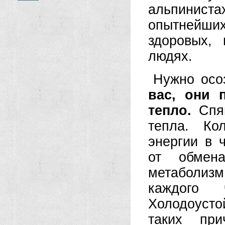
альпинист
опытнейших
здоровых,
людях.
Нужно осо
вас, они 
тепло.
Спящ
тепла. Ко
энергии в 
от обмен
метаболизм 
каждого 
Холодоуст
таких при