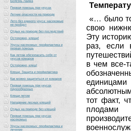
Болезнь Лайма
Температу
Первая помощь при укусах
Летние опасности на природе
«… было то
Лето без единого укуса: насекомые
не пройдут
свою нижню
Отдых на природе без последствий
Эту истори
Осторожно, клещи!
раз, если 
Укусы насекомых: профилактика и
первая помощь
путешестви
Как летом обезопасить себя от
укусов комаров
в чем все-т
Осторожно, клещ!
обозначен
Клещи. Защита и профилактика
Как можно защититься от комаров
единица
Первая помощь при укусах
абсолютны
паукообразных
Клещи летом
тот факт, 
Нападение лесных клещей
плодами к
Отдых на природе без клещей
Первая помощь при укусах
произво
насекомых
военносл
Укусы насекомых: профилактика и
лечение