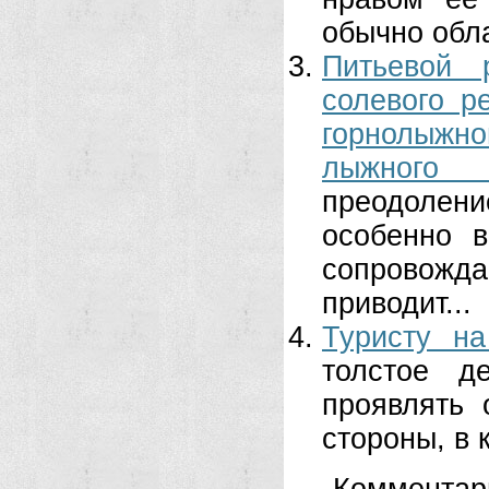
обычно обла
Питьевой 
солевого р
горнолыжн
лыжного п
преодолен
особенно 
сопровожда
приводит...
Туристу на
толстое д
проявлять 
стороны, в 