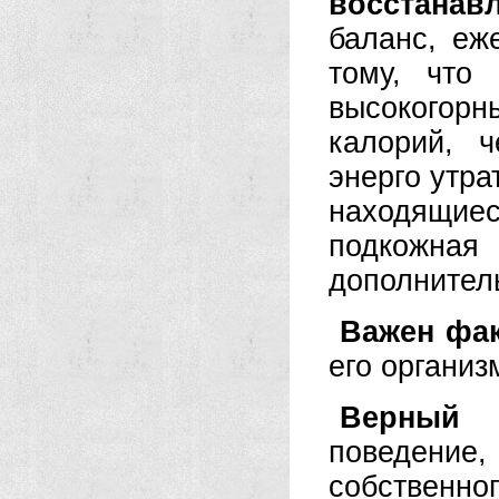
восстанав
баланс, еж
тому, что
высокогорн
калорий, 
энерго утра
находящи
подкожн
дополнител
Важен фак
его организ
Верный 
поведени
собственног