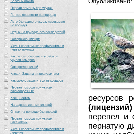
Опубликовано:
Болезнь Лайма
Первая помощь при укусах
Летние опасности на природе
Лето без единого укуса: насекомые
не пройдут
Отдых на природе без последствий
Осторожно, клещи!
Укусы насекомых: профилактика и
первая помощь
Как летом обезопасить себя от
укусов комаров
Осторожно, клещ!
Клещи. Защита и профилактика
Как можно защититься от комаров
Первая помощь при укусах
паукообразных
ресурсов 
Клещи летом
Нападение лесных клещей
(лицензий)
Отдых на природе без клещей
перепел и 
Первая помощь при укусах
насекомых
пернатую д
Укусы насекомых: профилактика и
лечение