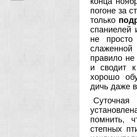
конца ноябр
погоне за 
только
под
спаниелей 
не просто
слаженной
правило не
и сводит к
хорошо об
дичь даже в
Суточная
установлен
помнить, 
степных пт