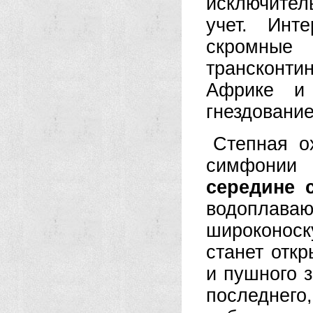
исключител
учет. Инт
скромн
трансконти
Африке и
гнездование
Степная о
симфонии
середине 
водоплав
широконоск
станет отк
и пушного з
последнег