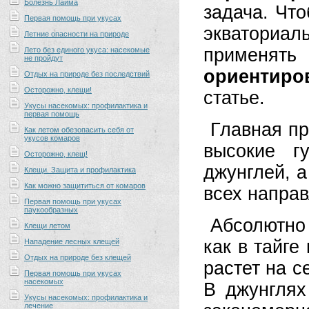
Болезнь Лайма
задача. Что
Первая помощь при укусах
экваториа
Летние опасности на природе
применя
Лето без единого укуса: насекомые
не пройдут
ориентиро
Отдых на природе без последствий
Осторожно, клещи!
статье.
Укусы насекомых: профилактика и
первая помощь
Главная пр
Как летом обезопасить себя от
укусов комаров
высокие г
Осторожно, клещ!
джунглей, 
Клещи. Защита и профилактика
Как можно защититься от комаров
всех напра
Первая помощь при укусах
паукообразных
Абсолютно
Клещи летом
как в тайге
Нападение лесных клещей
Отдых на природе без клещей
растет на с
Первая помощь при укусах
насекомых
В джунглях
Укусы насекомых: профилактика и
лечение