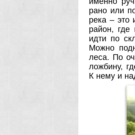
именно руч
рано или по
река – это
район, где
идти по ск
Можно подн
леса. По о
ложбину, гд
К нему и на