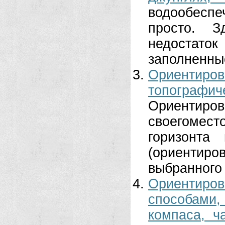
водообеспе
просто. З
недостато
заполненные
Ориентиров
топографи
Ориентиров
своегоме
горизонта
(ориенти
выбранного
Ориентир
способами
компаса, ч