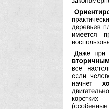
закономерно
Ориентир
практичес
деревьев п
имеется п
воспользова
Даже при 
вторичным
все настол
если челов
начнет
х
двигательн
коротких
(особенные