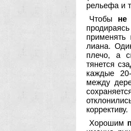
рельефа и т.
Чтобы
не
продираяс
применять 
лиана. Оди
плечо, а с
тянется сза
каждые 20
между дере
сохраняет
отклонили
коррективу.
Хорошим