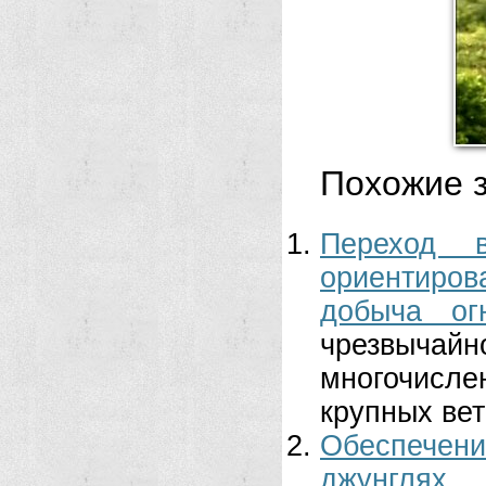
Похожие з
Переход 
ориентиров
добыча ог
чрезвычайн
многочисл
крупных вет
Обеспечени
джунгля