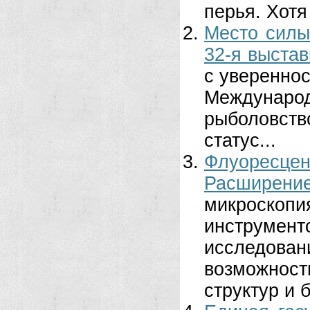
перья. Хотя 
Место силы
32-я выстав
с увереннос
Междунар
рыболовст
статус...
Флуоресце
Расширени
микроско
инструм
исследов
возможнос
структур и 