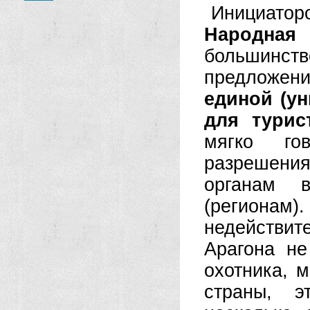
Инициато
Народна
большинс
предложени
единой (у
для турис
мягко го
разрешен
органам 
(регионам)
недействи
Арагона н
охотника, 
страны, э