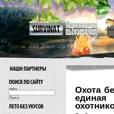
ВЫЖИВАНИЕ
СТАТ
Охота б
Найти:
единая
охотник