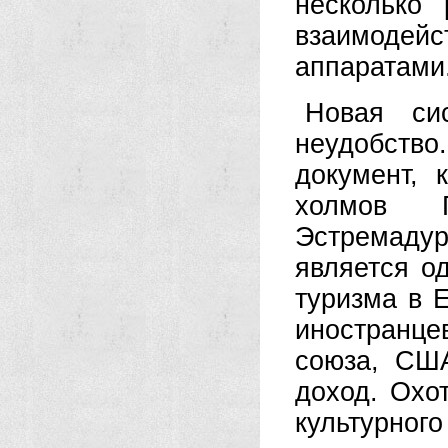
несколько
взаимодей
аппаратами
Новая си
неудобство
документ, 
холмов 
Эстремаду
является о
туризма в 
иностранц
союза, СШ
доход. Охо
культурног