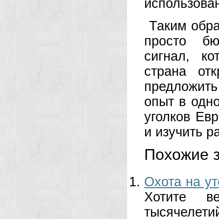
использова
Таким обра
просто бю
сигнал, к
страна отк
предложить
опыт в одн
уголков Ев
и изучить р
Похожие з
Охота на ут
Хотите в
тысячелетий