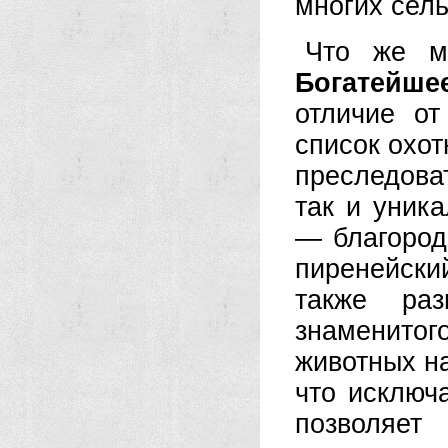
многих сель
Что же м
Богатейше
отличие от
список охот
преследова
так и уник
— благород
пиренейски
также раз
знаменитог
животных н
что исключа
позволяе