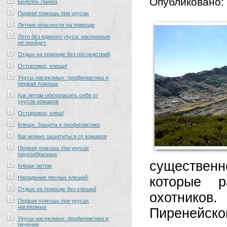
Опубликовано:
Болезнь Лайма
Первая помощь при укусах
Летние опасности на природе
Лето без единого укуса: насекомые
не пройдут
Отдых на природе без последствий
Осторожно, клещи!
Укусы насекомых: профилактика и
первая помощь
Как летом обезопасить себя от
укусов комаров
Осторожно, клещ!
Клещи. Защита и профилактика
Как можно защититься от комаров
Первая помощь при укусах
паукообразных
существенн
Клещи летом
Нападение лесных клещей
которые р
Отдых на природе без клещей
охотников
Первая помощь при укусах
насекомых
Пиренейско
Укусы насекомых: профилактика и
лечение