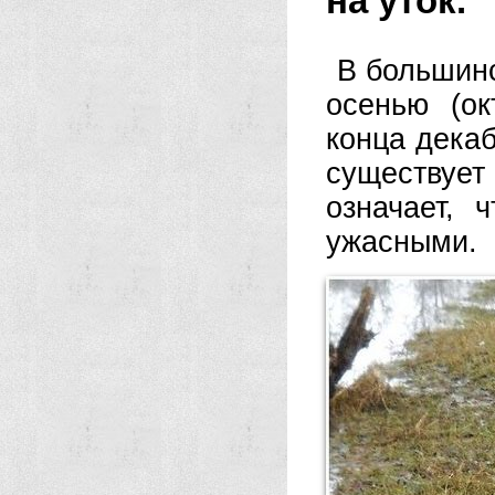
на уток.
В большинс
осенью (о
конца декаб
существует
означает, 
ужасными.