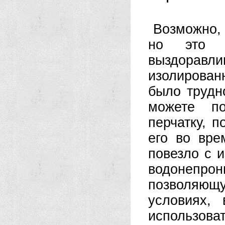
Возможно, 
но это д
выздорав
изолированн
было трудн
можете по
перчатку, 
его во вре
повезло с 
водонепрони
позволяющу
условиях,
использоват