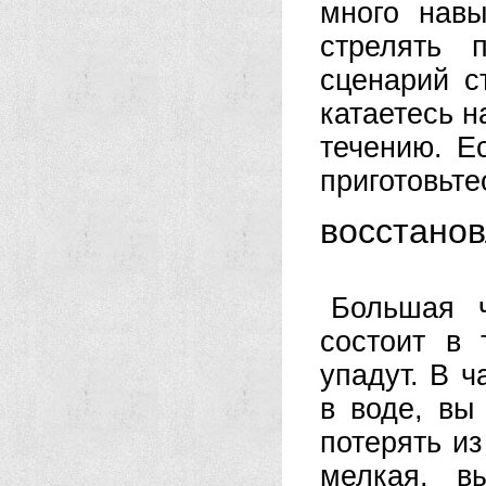
много навы
стрелять 
сценарий с
катаетесь н
течению. Е
приготовьте
восстано
Большая 
состоит в 
упадут. В ч
в воде, вы
потерять из
мелкая, в