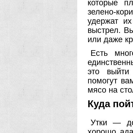
которые п
зелено-кор
удержат их
выстрел. Вы
или даже кр
Есть мног
единственн
это выйти
помогут ва
мясо на сто
Куда пойт
Утки — до
хорошо ада