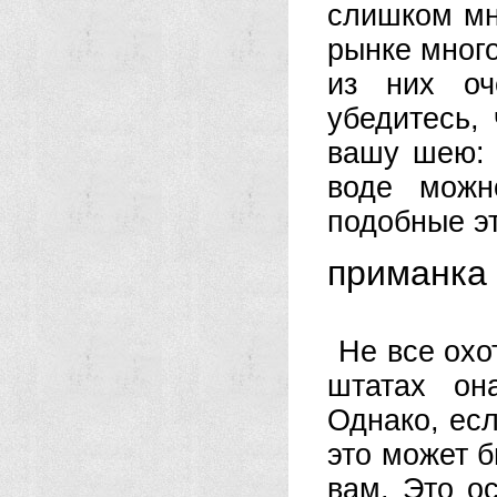
слишком мн
рынке много
из них оч
убедитесь, 
вашу шею: 
воде можн
подобные э
приманка
Не все охо
штатах он
Однако, ес
это может б
вам. Это о