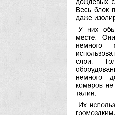
дождевых с
Весь блок 
даже изоли
У них обы
месте. Он
немного 
использова
слои. То
оборудован
немного д
комаров не
талии.
Их использ
громоздки