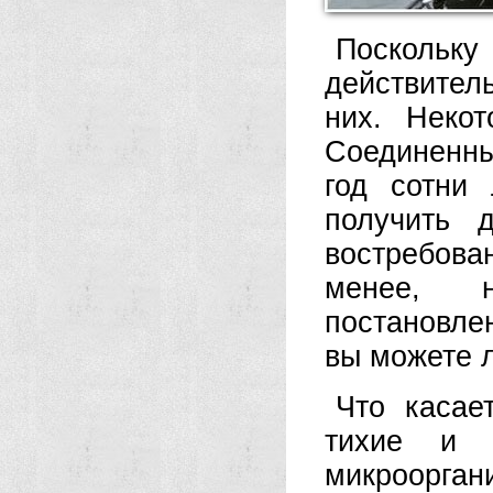
Посколь
действител
них. Неко
Соединенны
год сотни
получить 
востребова
менее, 
постановлен
вы можете л
Что касае
тихие и 
микрооргани