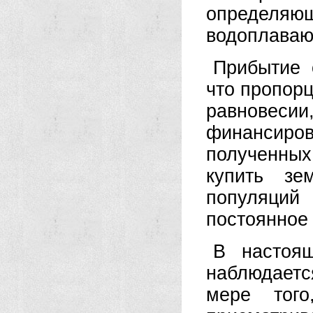
определяю
водоплаваю
Прибытие 
что пропорц
равновес
финансиров
полученных
купить зе
популяци
постоянное
В настоя
наблюдаетс
мере того