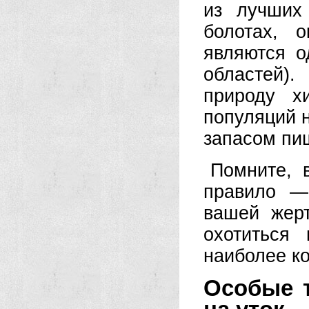
из лучших
болотах, о
являются о
областей)
природу х
популяций 
запасом пи
Помните, 
правило —
вашей жерт
охотиться
наиболее к
Особые 