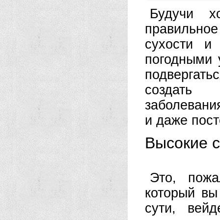
Будучи х
правильно
сухости и
погодными 
подвергать
создать 
заболевани
и даже пост
Высокие с
Это, пож
который вы
сути, вей