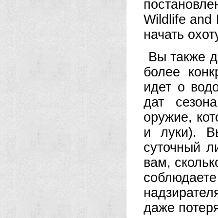
постановле
Wildlife an
начать охоту
Вы также д
более конк
идет о вод
дат сезон
оружие, кот
и луки). 
суточный л
вам, скольк
соблюдае
надзирател
даже потер