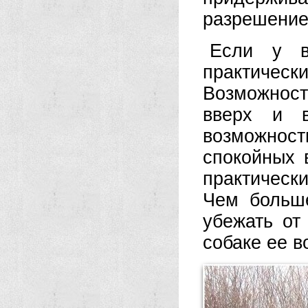
разрешение
Если у в
практическ
Возможнос
вверх и 
возможнос
спокойных 
практичес
Чем больш
убежать от
собаке ее в