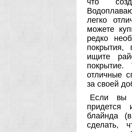
что созд
Водоплаваю
легко отл
можете куп
редко нео
покрытия,
ищите рай
покрытие.
отличные с
за своей д
Если вы 
придется 
блайнда (
сделать, ч