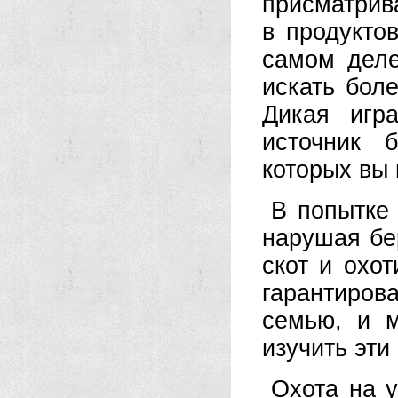
присматрив
в продукто
самом деле
искать бол
Дикая игр
источник 
которых вы 
В попытке
нарушая бе
скот и охо
гарантиров
семью, и м
изучить эти
Охота на 