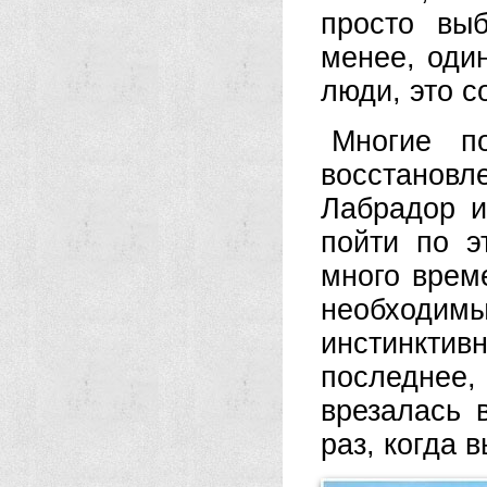
просто вы
менее, оди
люди, это с
Многие п
восстанов
Лабрадор и
пойти по э
много време
необходим
инстинктив
последнее
врезалась 
раз, когда 