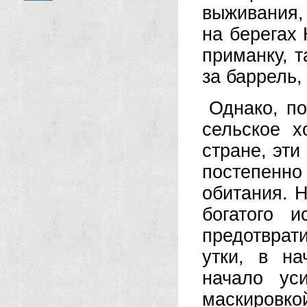
выживания,
на берегах 
приманку, т
за баррель,
Однако, п
сельское х
стране, эт
постепенн
обитания. Н
богатого 
предотвра
утки, в н
начало ус
маскиров