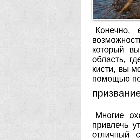
Конечно, 
возможнос
который вы
область, гд
кисти, вы м
помощью по
призвани
Многие ох
привлечь у
отличный 