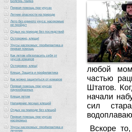
Болезнь Лайма
Первая помощь при укусах
Летние опасности на природе
Лето без единого укуса: насекомые
не пройдут
Отдых на природе без последствий
Осторожно, клещи!
Укусы насекомых: профилактика и
первая помощь
Как летом обезопасить себя от
укусов комаров
Осторожно, клещ!
любой мом
Клещи. Защита и профилактика
частью рац
Как можно защититься от комаров
Штатов. Ко
Первая помощь при укусах
паукообразных
начали наб
Клещи летом
Нападение лесных клещей
сил стар
Отдых на природе без клещей
водоплаваю
Первая помощь при укусах
насекомых
Вскоре то
Укусы насекомых: профилактика и
лечение