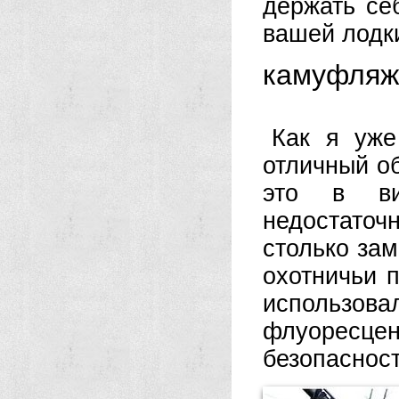
держать се
вашей лодки
камуфляж
Как я уже
отличный об
это в ви
недостаточ
столько за
охотничьи 
использ
флуоресце
безопасност