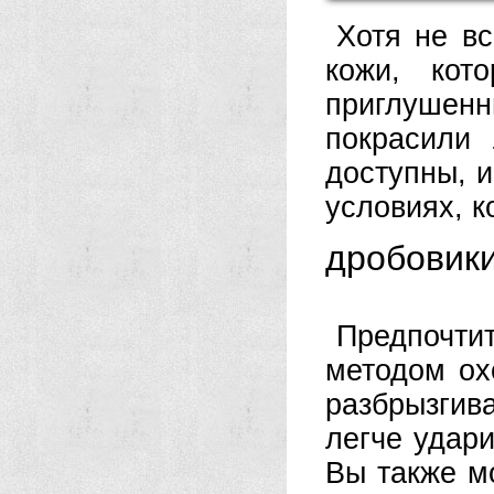
Хотя не вс
кожи, кот
приглушенны
покрасили
доступны, 
условиях, к
дробовик
Предпочти
методом ох
разбрызгив
легче удари
Вы также мо