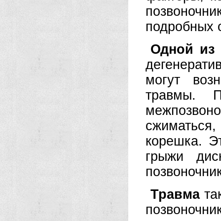
позвоночни
подробных 
Одной из 
дегенерати
могут воз
травмы. П
межпозво
сжиматься,
корешка. Э
грыжи дис
позвоночник
Травма
так
позвоночни