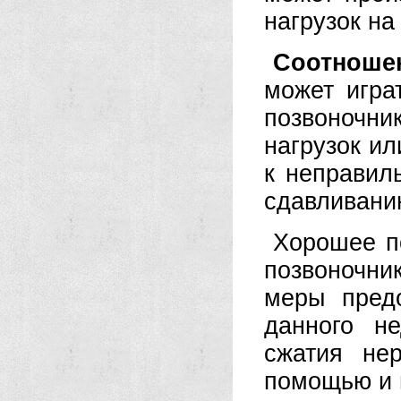
нагрузок на
Соотноше
может игра
позвоночн
нагрузок и
к неправил
сдавливани
Хорошее п
позвоночн
меры предо
данного н
сжатия не
помощью и 