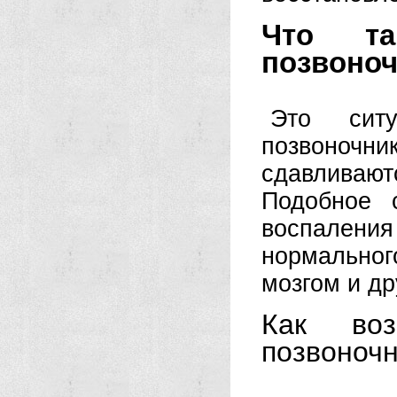
Что та
позвоно
Это сит
позвоно
сдавлива
Подобное 
воспалени
нормально
мозгом и др
Как воз
позвоноч