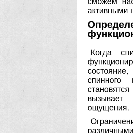
сможем на
активными н
Определ
функцион
Когда сп
функционир
состояни
спинного
становятся
вызывает
ощущения.
Ограничен
различным