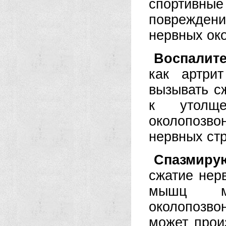
спортивны
поврежден
нервных ок
Воспалит
как артри
вызывать с
к утолще
околопозв
нервных стр
Спазмиру
сжатие нер
мышц мо
околопозво
может прои