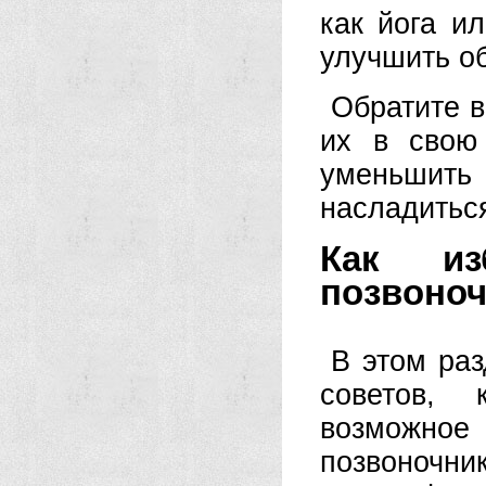
как йога и
улучшить о
Обратите в
их в свою
уменьшит
насладитьс
Как из
позвоно
В этом ра
советов, 
возможно
позвоночни