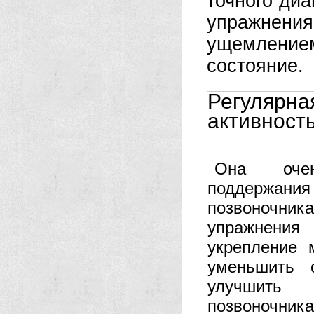
точного диа
упражнен
ущемление
состояние.
Регулярн
активност
Она оче
поддержани
позвоночн
упражнения
укрепление
уменьшить 
улучшить 
позвоночника