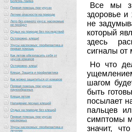
Болезнь Лайма
Все мы з
Первая помощь при укусах
здоровье и
Летние опасности на природе
не задумыв
Лето без единого укуса: насекомые
не пройдут
который яв
Отдых на природе без последствий
Осторожно, клещи!
здесь рас
Укусы насекомых: профилактика и
сигналы от 
первая помощь
Как летом обезопасить себя от
укусов комаров
Но что де
Осторожно, клещ!
ущемлением
Клещи. Защита и профилактика
Как можно защититься от комаров
шагом буде
Первая помощь при укусах
быть готов
паукообразных
Клещи летом
посылает н
Нападение лесных клещей
пальцев и
Отдых на природе без клещей
Первая помощь при укусах
симптомы м
насекомых
значит, ч
Укусы насекомых: профилактика и
лечение