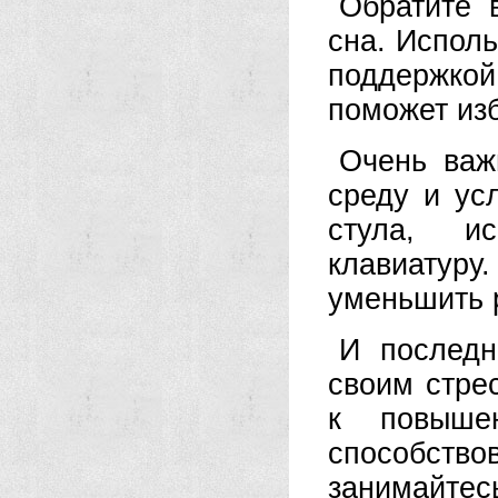
Обратите 
сна. Испол
поддержкой
поможет изб
Очень важ
среду и ус
стула, и
клавиатуру.
уменьшить 
И последн
своим стре
к повыше
способств
занимайте