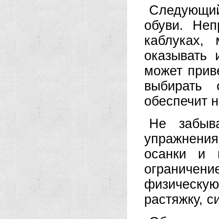
Следующий
обуви. Неп
каблуках,
оказывать 
может прив
выбирать 
обеспечит 
Не забыв
упражнени
осанки и 
ограничен
физическу
растяжку, с