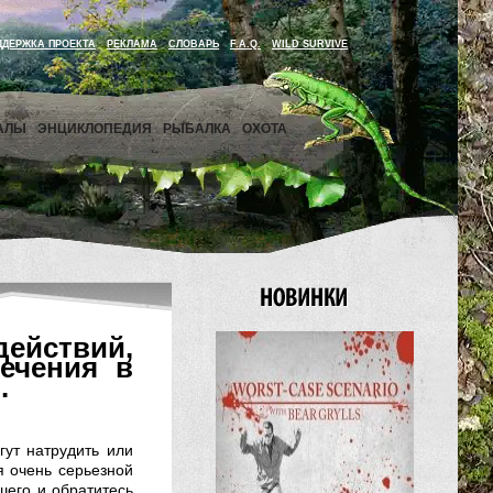
ДДЕРЖКА ПРОЕКТА
РЕКЛАМА
СЛОВАРЬ
F.A.Q.
WILD SURVIVE
АЛЫ
ЭНЦИКЛОПЕДИЯ
РЫБАЛКА
ОХОТА
ействий,
ечения в
.
гут натрудить или
я очень серьезной
его и обратитесь