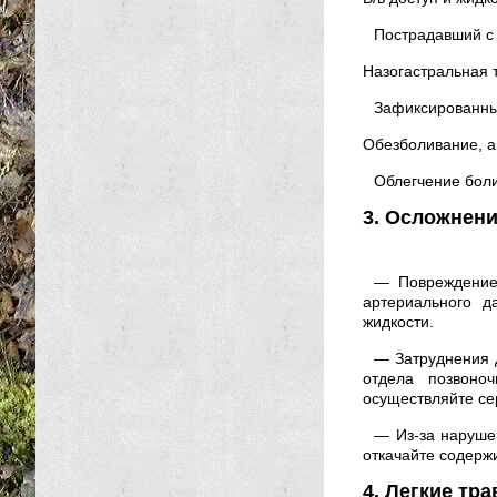
Пострадавший с 
Назогастральная т
Зафиксированный
Обезболивание, а
Облегчение боли
3. Осложнени
— Повреждение 
артериального д
жидкости.
— Затруднения д
отдела позвоно
осуществляйте се
— Из-за нарушен
откачайте содерж
4. Легкие тр