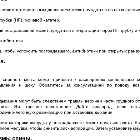
низким артериальным давлением может нуждаться во в/в введении
рубка (НГ), мочевой катетер.
 пострадавший может нуждаться в гидратации через НГ-трубку и 
нтибиотики.
, чтобы успокоить пострадавшего, антибиотики при открытых ранах
я.
спинного мозга может привести к расширению кровеносных с
авления и шоку. Обратитесь за консультацией по поводу в
ыхания могут быть следствием травмы верхней части грудного о
чника. Это грозное осложнение. Дайте кислород, если есть
рдечно-легочную реанимацию при остановке дыхания.
ия моторики желудка у пострадавшего может начаться рвота. Вв
имое желудка, чтобы снизить риск аспирации. Затем установите м
авмы спины.