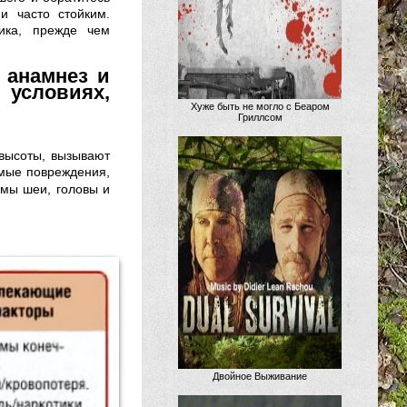
и часто стойким.
ника, прежде чем
 анамнез и
 условиях,
Хуже быть не могло с Беаром
Гриллсом
 высоты, вызывают
имые повреждения,
вмы шеи, головы и
Двойное Выживание