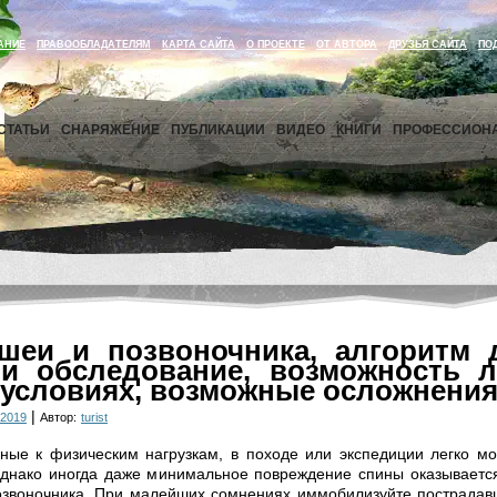
АНИЕ
ПРАВООБЛАДАТЕЛЯМ
КАРТА САЙТА
О ПРОЕКТЕ
ОТ АВТОРА
ДРУЗЬЯ САЙТА
ПО
СТАТЬИ
СНАРЯЖЕНИЕ
ПУБЛИКАЦИИ
ВИДЕО
КНИГИ
ПРОФЕССИОН
шеи и позвоночника, алгоритм д
 и обследование, возможность л
условиях, возможные осложнения
|
 2019
Автор:
turist
ные к физическим нагрузкам, в походе или экспедиции легко мо
Однако иногда даже минимальное повреждение спины оказываетс
озвоночника. При малейших сомнениях иммобилизуйте пострадавш