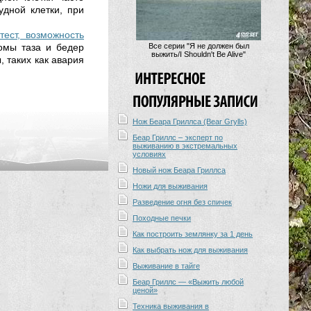
дной клетки, при
ест, возможность
омы таза и бедер
Все серии "Я не должен был
выжить/I Shouldn't Be Alive"
 таких как авария
Нож Беара Гриллса (Bear Grylls)
Беар Гриллс – эксперт по
выживанию в экстремальных
условиях
Новый нож Беара Гриллса
Ножи для выживания
Разведение огня без спичек
Походные печки
Как построить землянку за 1 день
Как выбрать нож для выживания
Выживание в тайге
Беар Гриллс — «Выжить любой
ценой»
Техника выживания в