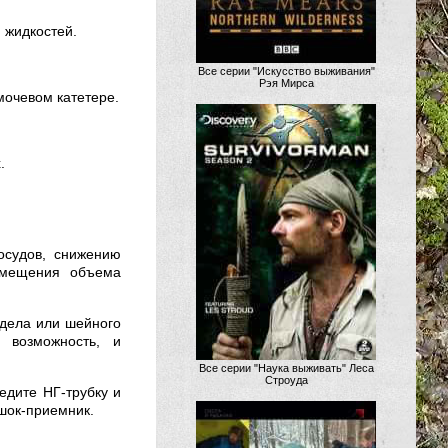
 жидкостей.
Все серии "Искусство выживания"
Рэя Мирса
мочевом катетере.
.
осудов, снижению
озмещения объема
тдела или шейного
 возможность, и
Все серии "Наука выживать" Леса
Строуда
едите НГ-трубку и
ешок-приемник.