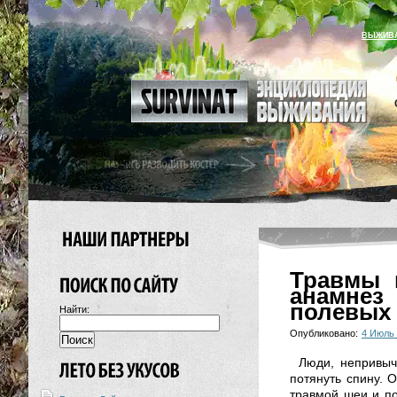
ВЫЖИВ
Травмы 
анамнез
полевых 
Найти:
Опубликовано:
4 Июль
Люди, непривыч
потянуть спину. 
травмой шеи и п