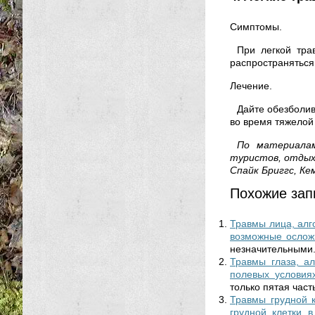
Симптомы.
При легкой тра
распространяться
Лечение.
Дайте обезболив
во время тяжелой
По материалам
туристов, отды
Спайк Бриггс, Ке
Похожие зап
Травмы лица, алг
возможные ослож
незначительными.
Травмы глаза, а
полевых условия
только пятая част
Травмы грудной к
грудной клетки 