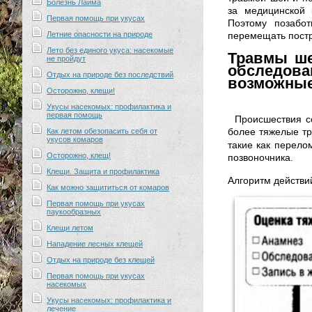
Болезнь Лайма
за медицинской 
Первая помощь при укусах
Поэтому позабот
Летние опасности на природе
перемещать пост
Лето без единого укуса: насекомые
Травмы ше
не пройдут
обследова
Отдых на природе без последствий
возможные
Осторожно, клещи!
Укусы насекомых: профилактика и
первая помощь
Происшествия с
более тяжелые тр
Как летом обезопасить себя от
укусов комаров
такие как перело
Осторожно, клещ!
позвоночника.
Клещи. Защита и профилактика
Алгоритм действи
Как можно защититься от комаров
Первая помощь при укусах
паукообразных
Клещи летом
Нападение лесных клещей
Отдых на природе без клещей
Первая помощь при укусах
насекомых
Укусы насекомых: профилактика и
лечение