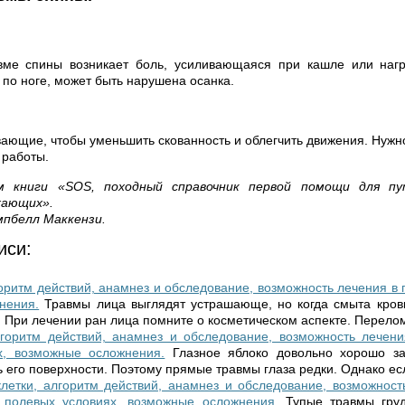
вме спины возникает боль, усиливающаяся при кашле или нагр
 по ноге, может быть нарушена осанка.
ающие, чтобы уменьшить скованность и облегчить движения. Нужно
 работы.
 книги «SOS, походный справочник первой помощи для пу
хающих».
мпбелл Маккензи.
иси:
оритм действий, анамнез и обследование, возможность лечения в 
нения.
Травмы лица выглядят устрашающе, но когда смыта кровь
 При лечении ран лица помните о косметическом аспекте. Перелом
лгоритм действий, анамнез и обследование, возможность лечени
х, возможные осложнения.
Глазное яблоко довольно хорошо з
ь его поверхности. Поэтому прямые травмы глаза редки. Однако есл
летки, алгоритм действий, анамнез и обследование, возможнос
в полевых условиях, возможные осложнения.
Тупые травмы груд