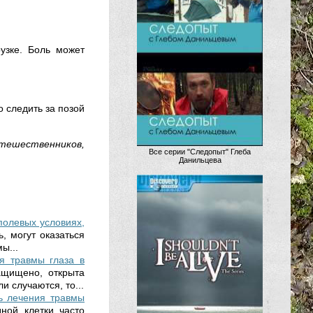
узке. Боль может
 следить за позой
тешественников,
Все серии "Следопыт" Глеба
Данильцева
полевых условиях,
, могут оказаться
ы...
я травмы глаза в
ащищено, открыта
и случаются, то...
ть лечения травмы
ной клетки часто