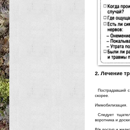
2. Лечение т
Пострадавший с
скорее.
Иммобилизация.
Следует тщате
воротника и доски
В/в доступ и жидк