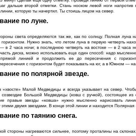
15 минут сделай еще одну отметку. Проведи линию от первой отмет
аг дальше второй отметки. Стань носком левой ноги напротив 
линии, которую ты начертил. Ты стоишь лицом на север.
вание по луне.
ороны света определяются так же, как по солнцу. Полная луна н
 горизонтом. Нужно знать, что летом луна в первую четверть нахо
 — в 2 часа ночи; в последнюю четверть на востоке — в 2 часа н
а часть диска, можно использовать еще один способ: надо мысленн
 прямой линией и продолжить ее до пересечения с горизон
пересечения с горизонтом будет показывать на юг, а в Южном — на
вание по полярной звезде.
в «хвосте» Малой Медведицы и всегда указывает на север. Чтоб
 созвездие Большой Медведицы (ковш с ручкой), состоящее из 
ние правые звезды «ковша» нужно мысленно нарисовать лини
 этими двумя звездами. В конце этой линии и находится Полярная 
ание по таянию снега.
ой стороны нагреваются сильнее, поэтому проталины на склонах