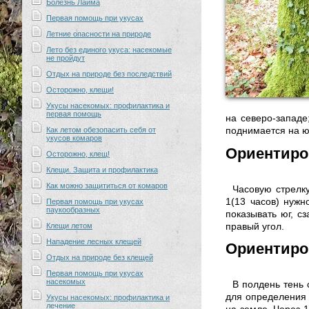
Болезнь Лайма
Первая помощь при укусах
Летние опасности на природе
Лето без единого укуса: насекомые
не пройдут
Отдых на природе без последствий
Осторожно, клещи!
Укусы насекомых: профилактика и
первая помощь
на северо-западе
поднимается на юг
Как летом обезопасить себя от
укусов комаров
Ориентиров
Осторожно, клещ!
Клещи. Защита и профилактика
Как можно защититься от комаров
Часовую стрелк
1(13 часов) нужн
Первая помощь при укусах
паукообразных
показывать юг, с
правый угол.
Клещи летом
Нападение лесных клещей
Ориентиро
Отдых на природе без клещей
Первая помощь при укусах
насекомых
В полдень тень 
для определения 
Укусы насекомых: профилактика и
лечение