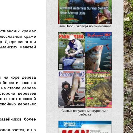
Ron Hood - эксперт по выживанию
истианских храмах
равославном храме
. Двери синагог и
ьманских мечетей
ы на коре дерева
 берез и сосен с
 на стволе дерева
сторона деревьев
ее сохнет с южной
 хвойных деревьях
Самые популярные журналы о
рыбалке
равейников более
апад-восток, а на