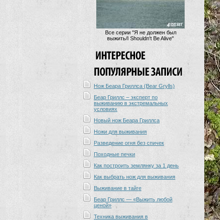
Все серии "Я не должен был
выжить/I Shouldn't Be Alive"
Нож Беара Гриллса (Bear Grylls)
Беар Гриллс – эксперт по
выживанию в экстремальных
условиях
Новый нож Беара Гриллса
Ножи для выживания
Разведение огня без спичек
Походные печки
Как построить землянку за 1 день
Как выбрать нож для выживания
Выживание в тайге
Беар Гриллс — «Выжить любой
ценой»
Техника выживания в