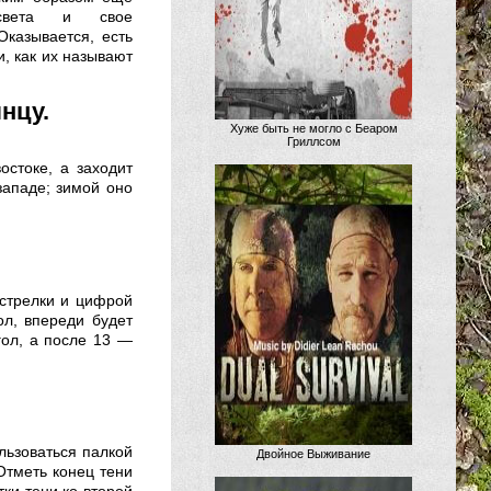
света и свое
казывается, есть
, как их называют
нцу.
Хуже быть не могло с Беаром
Гриллсом
остоке, а заходит
западе; зимой оно
 стрелки и цифрой
ол, впереди будет
гол, а после 13 —
льзоваться палкой
Двойное Выживание
Отметь конец тени