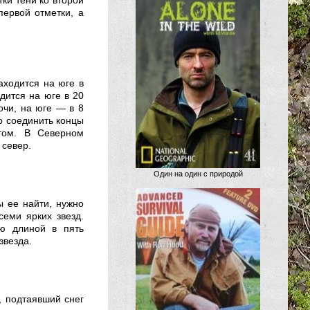
ки тени ко второй
первой отметки, а
аходится на юге в
дится на юге в 20
очи, на юге — в 8
о соединить концы
том. В Северном
 север.
Один на один с природой
ы ее найти, нужно
семи ярких звезд.
ю длиной в пять
звезда.
, подтаявший снег