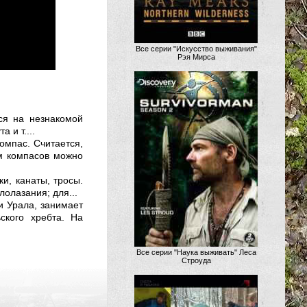
Все серии "Искусство выживания"
Рэя Мирса
ся на незнакомой
 и т....
омпас. Считается,
ом компасов можно
и, канаты, тросы.
олазания; для...
и Урала, занимает
ского хребта. На
Все серии "Наука выживать" Леса
Строуда