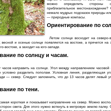
можно определить стороны 
приблизительное местонахождение? О
немало мудрых подсказок природы или
— природные компасы.
Ориентирование по сол
Летом солнце восходит на северо-в
; весной и осенью солнце появляется на востоке, а прячется на 
о-востоке, а заходит на юго-западе.
ание по солнцу и часам.
у часов направить на солнце. Угол между направлением часовой
о условно разделить пополам. Условная линия, разделяющая уг
зади — север. Следует запомнить, что до 13 часов делят левый у
вание по тени.
самая короткая и показывает направление на север. Можно воспо
сторон света. Для этого нужно воткнуть в метровую землю палку. 