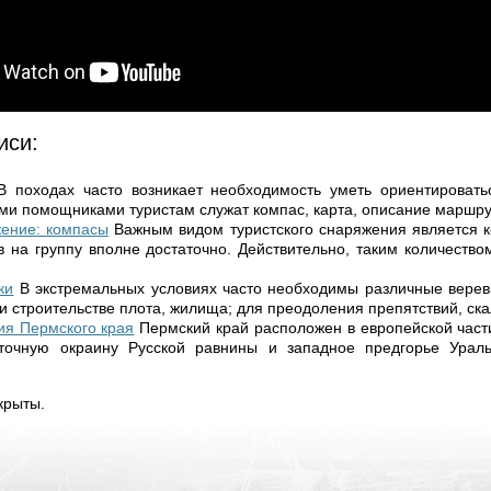
иси:
В походах часто возникает необходимость уметь ориентировать
ми помощниками туристам служат компас, карта, описание маршрута
жение: компасы
Важным видом туристского снаряжения является к
 на группу вполне достаточно. Действительно, таким количеств
ки
В экстремальных условиях часто необходимы различные веревк
 строительстве плота, жилища; для преодоления препятствий, скал
ия Пермского края
Пермский край расположен в европейской част
точную окраину Русской равнины и западное предгорье Ураль
крыты.