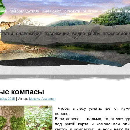
АНИЕ
ПРАВООБЛАДАТЕЛЯМ
КАРТА САЙТА
О ПРОЕКТЕ
ОТ АВТОРА
ДРУЗЬЯ САЙТА
ПО
СТАТЬИ
СНАРЯЖЕНИЕ
ПУБЛИКАЦИИ
ВИДЕО
КНИГИ
ПРОФЕССИОН
ые компасы
|
ябрь 2015
Автор:
Максим Атанасян
Чтобы в лесу узнать, где юг, нуж
дерево.
Если дерево — пальма, то юг уже зд
под рукой карта и компас или опы
картой и компасом). А если нет? К