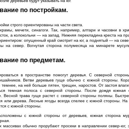
возле деревьев будут указывать на юг.
вание по постройкам.
ойки строго ориентированы на части света.
храмы, мечети, синагоги. Так, например, алтари и часовни в хр
сток, а колокольни — на запад. Нижняя перекладина креста на п
ориентиром: опущенный край смотрит на юг, а поднятый — на север
ы на север. Вогнутая сторона полумесяца на минарете мусул
вание по предметам.
ироваться в пространстве помогут деревья. С северной сторон
ишайников. Ветви деревьев гуще обычно с южной стороны. Кора
 темнее, на ней больше пятен, трещин, наростов. От застоя влаги
ься темная полоса с северной стороны. После дождя южная 
. Весной трава гуще растет с северной стороны поляны. Быстр
ня или дерева. Лесные ягоды всегда спелее с южной стороны. На
тся с южной стороны.
асположены с южной стороны от деревьев, южная сторона му
рная.
 массивах обычно прорубают просеки в направлении север-юг, з