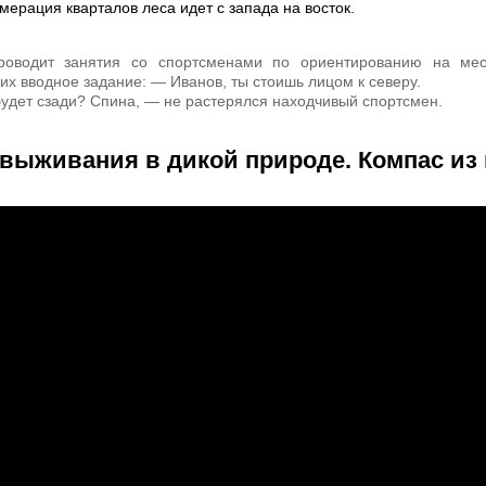
мерация кварталов леса идет с запада на восток.
роводит занятия со спортсменами по ориентированию на мес
их вводное задание: — Иванов, ты стоишь лицом к северу.
будет сзади? Спина, — не растерялся находчивый спортсмен.
 выживания в дикой природе. Компас из 