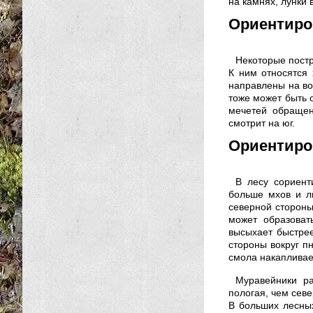
на камнях, лунки 
Ориентиро
Некоторые постр
К ним относятся 
направлены на во
тоже может быть 
мечетей обращен
смотрит на юг.
Ориентиро
В лесу сориент
больше мхов и л
северной стороны
может образоват
высыхает быстрее
стороны вокруг п
смола накапливае
Муравейники р
пологая, чем севе
В больших лесных