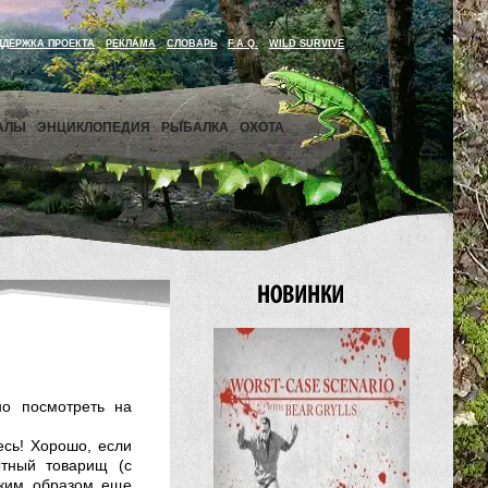
ДДЕРЖКА ПРОЕКТА
РЕКЛАМА
СЛОВАРЬ
F.A.Q.
WILD SURVIVE
АЛЫ
ЭНЦИКЛОПЕДИЯ
РЫБАЛКА
ОХОТА
но посмотреть на
есь! Хорошо, если
тный товарищ (с
аким образом еще