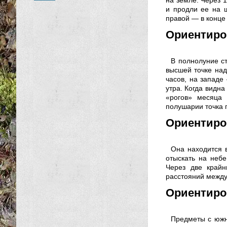
на земле. Через 
и продли ее на ш
правой — в конце 
Ориентиро
В полнолуние ст
высшей точке над
часов, на западе
утра. Когда видн
«рогов» месяца
полушарии точка 
Ориентиро
Она находится 
отыскать на небе
Через две край
расстояний между
Ориентиров
Предметы с южн