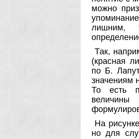
можно приз
упоминани
лишним, 
определени
Так, напри
(красная л
по Б. Лапу
значениям н
То есть п
величины
формулиров
На рисунке
но для слу