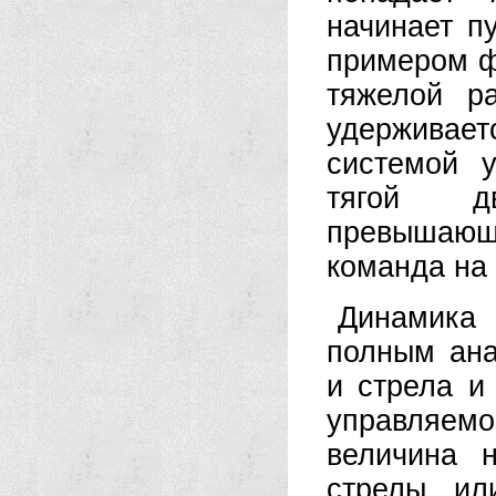
начинает п
примером ф
тяжелой ра
удерживае
системой 
тягой дв
превышающ
команда на
Динамика 
полным ана
и стрела и
управляемо
величина н
стрелы ил