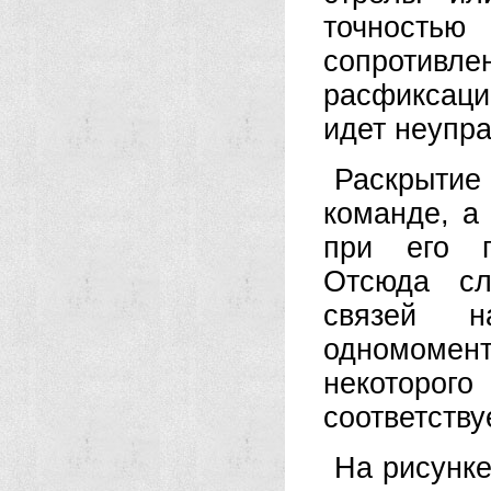
точность
сопротивлен
расфиксаци
идет неупр
Раскрытие 
команде, а
при его п
Отсюда сл
связей 
одномомен
некоторог
соответству
На рисунке