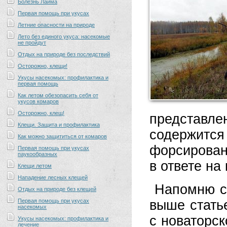
Болезнь Лайма
Первая помощь при укусах
Летние опасности на природе
Лето без единого укуса: насекомые
не пройдут
Отдых на природе без последствий
Осторожно, клещи!
Укусы насекомых: профилактика и
первая помощь
Как летом обезопасить себя от
укусов комаров
Осторожно, клещ!
представл
Клещи. Защита и профилактика
содержитс
Как можно защититься от комаров
форсирован
Первая помощь при укусах
паукообразных
в ответе на 
Клещи летом
Нападение лесных клещей
Напомню с
Отдых на природе без клещей
Первая помощь при укусах
выше стать
насекомых
с новаторск
Укусы насекомых: профилактика и
лечение