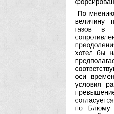
форсирован
По мнению
величину 
газов в 
сопротивл
преодолени
хотел бы н
предпол
соответств
оси времен
условия ра
превышени
согласуетс
по Блюму 