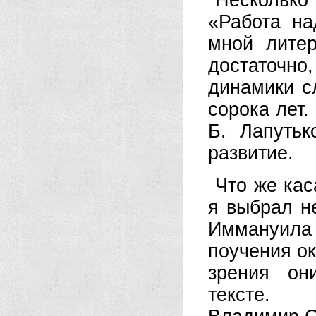
Несколько
«Работа на
мной лите
достаточно
динамики с
сорока лет.
Б. Лапутьк
развитие.
Что же кас
я выбрал н
Иммануила 
поучения о
зрения он
тексте.