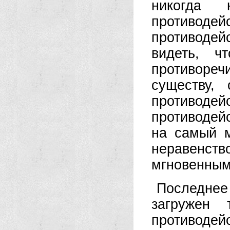
никогда
противодей
противодей
видеть, ч
противоре
существу,
противо
противодей
на самый м
неравенств
мгновенным
Последне
загружен 
противодей