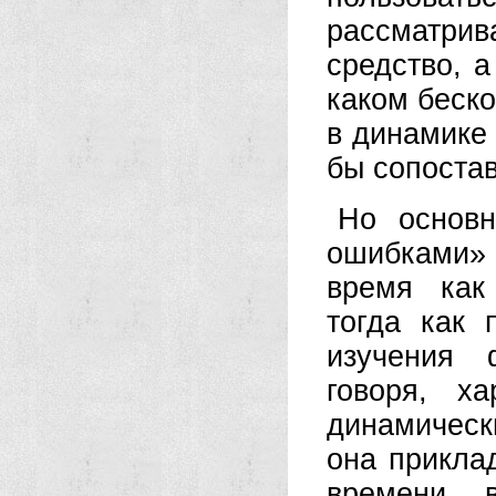
рассматри
средство, а
каком беск
в динамике 
бы сопостав
Но основн
ошибками»
время как 
тогда как 
изучения 
говоря, х
динамическ
она прикла
времени 