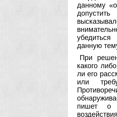
данному «о
допустить
высказы
внимательн
убедиться
данную тем
При решен
какого либ
ли его расс
или треб
Противо
обнаружива
пишет о «
воздейств