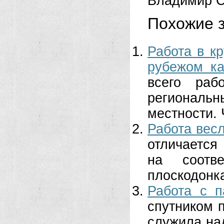
Владимир С
Похожие з
Работа в к
рубежом ка
всего раб
региональ
местности. 
Работа вес
отличается
на соотв
плоскодонках
Работа с п
спутником 
служила на