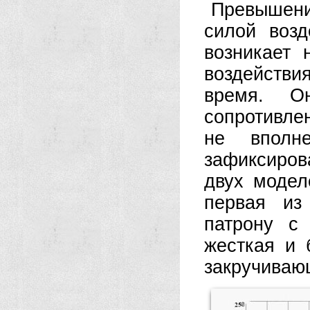
Превышени
силой возд
возникает 
воздействи
время. О
сопротивле
не вполн
зафиксиро
двух модел
первая из 
патрону с 
жесткая и 
закручиваю