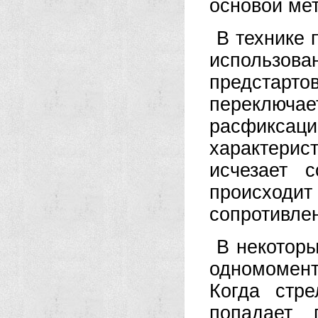
основой ме
В технике 
использова
предстарто
переключа
расфикс
характерист
исчезает 
происход
сопротивлен
В некотор
одномоментн
Когда стре
попадает 