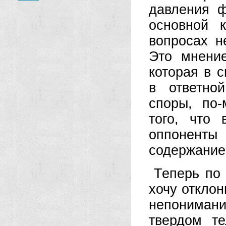
давления ф
основной 
вопросах н
Это мнение
которая в 
в ответно
споры, по-
того, что
оппонент
содержание,
Теперь по
хочу отклон
непониман
твердом т