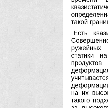
квазистати
определенн
такой грани
Есть кваз
Совершенно
ружейных 
статики н
продуктов
деформация
учитывае
деформации
на их высо
такого подх
за высоког