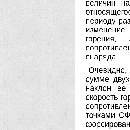
величин на
относящег
периоду ра
изменение
горения, 
сопротивле
снаряда.
Очевидно, 
сумме двух
наклон ее
скорость г
сопротивл
точками СФ
форсирован