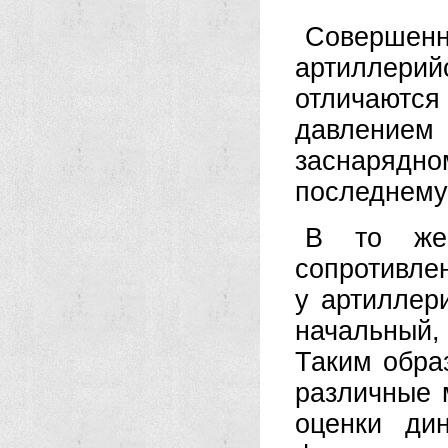
Совершен
артиллерий
отличаются
давлением
заснарядн
последнему
В то же 
сопротивле
у артиллер
начальный,
Таким обра
различные 
оценки ди