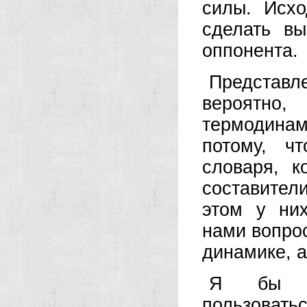
силы. Исх
сделать в
оппонента.
Представл
вероятно,
термодина
потому, ч
словаря, к
составител
этом у ни
нами вопрос
динамике, а
Я бы ре
пользоват