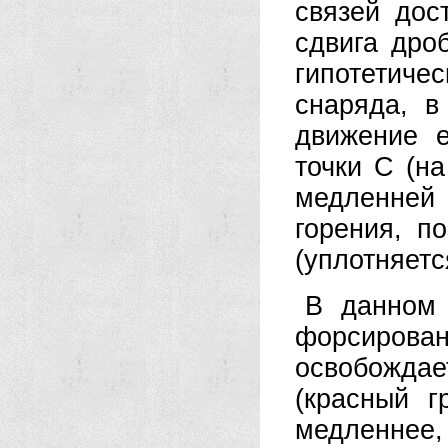
связей дос
сдвига дро
гипотетиче
снаряда, в
движение 
точки С (на
медленней 
горения, п
(уплотняетс
В данном 
форсирован
освобожд
(красный г
медленнее