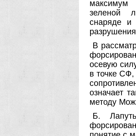
максимум 
зеленой л
снаряде и 
разрушения
В рассмат
форсирован
осевую силу
в точке СФ,
сопротивле
означает т
методу Мож
Б. Лапут
форсирован
понятие с 