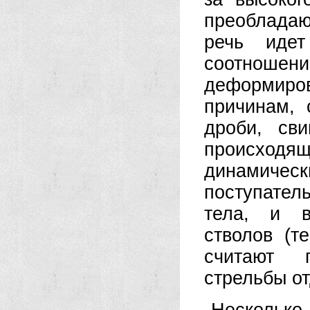
преобладаю
речь иде
соотношени
деформиро
причинам, 
дроби, св
происходя
динамичес
поступате
тела, и в
стволов (т
считают п
стрельбы о