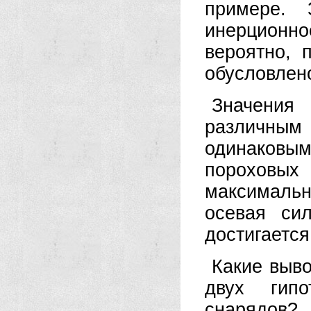
примере. 
инерционн
вероятно, 
обусловлен
Значени
различным
одинаковы
пороховых
максималь
осевая си
достигается
Какие выво
двух гипо
снарядов?