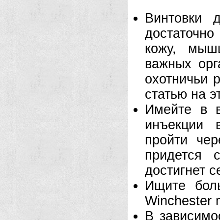
Винтовки 
достаточн
кожу, мыш
важных орг
охотничьи 
статью на э
Имейте в в
инъекции 
пройти чер
придется 
достигнет 
Ищите боль
Winchester
В зависимо