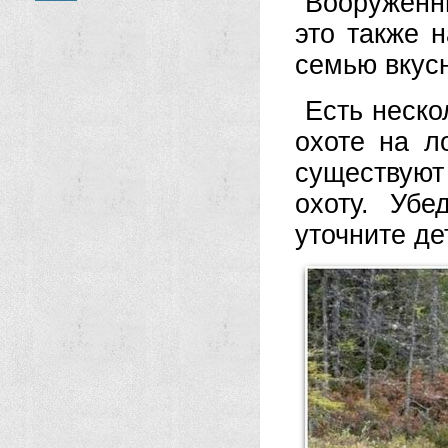
Вооруженн
это также 
семью вкус
Есть неско
охоте на л
существую
охоту. Убе
уточните де