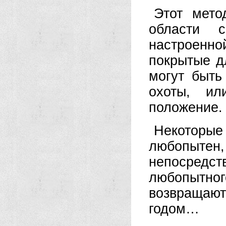
Этот мето
области с
настроенн
покрытые д
могут быть
охоты, ил
положение.
Некоторые
любопыт
непосредс
любопытног
возвращаю
годом…