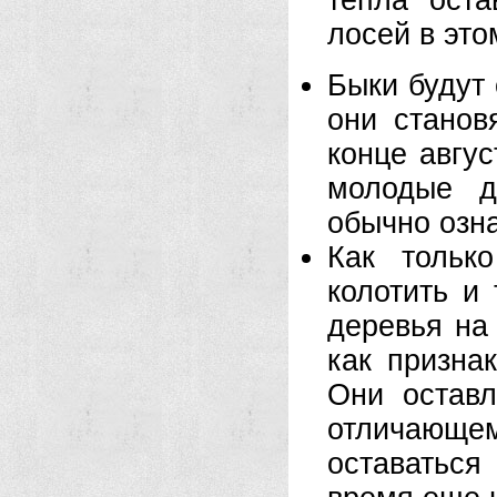
тепла оста
лосей в это
Быки будут 
они станов
конце авгус
молодые д
обычно озн
Как тольк
колотить и
деревья на 
как призна
Они оставл
отличающе
оставаться