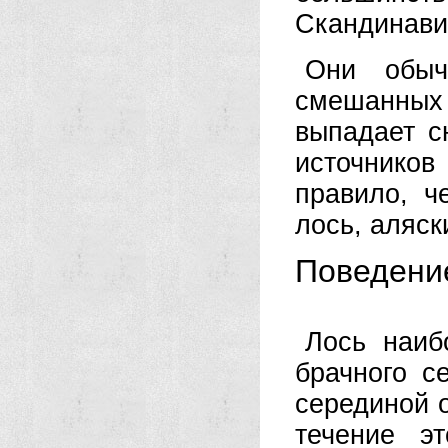
Скандинави
Они обыч
смешанных
выпадает сн
источнико
правило, ч
лось, аляск
Поведени
Лось наиб
брачного с
серединой о
течение э