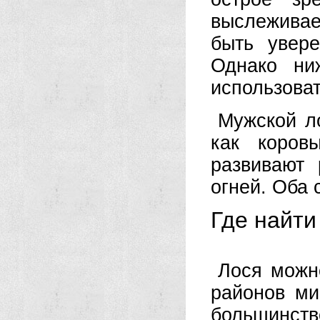
выслеживает
быть увер
Однако ни
использоват
Мужской ло
как коров
развивают 
огней. Оба 
Где найти
Лося можн
районов ми
большинс