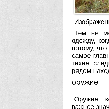
Изображени
Тем не ме
одежду, ког
потому, что
самое глав
тихие след
рядом наход
оружие
Оружие, к
важное зна