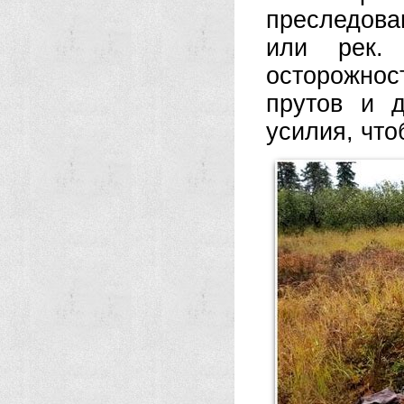
преследов
или рек. 
осторожно
прутов и д
усилия, чт