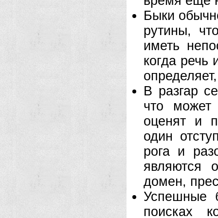
время еще н
Быки обычно
рутины, чт
иметь непо
когда речь
определяет,
В разгар се
что может
оценят и п
один отсту
рога и раз
являются 
домен, прес
Успешные 
поисках к