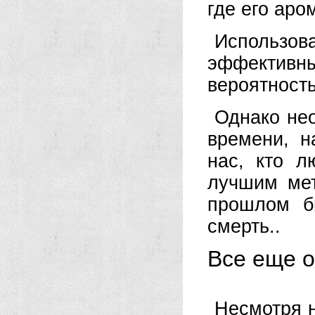
где его аро
Использов
эффектив
вероятность
Однако нео
времени, н
нас, кто л
лучшим мет
прошлом б
смерть..
Все еще о
Несмотря н