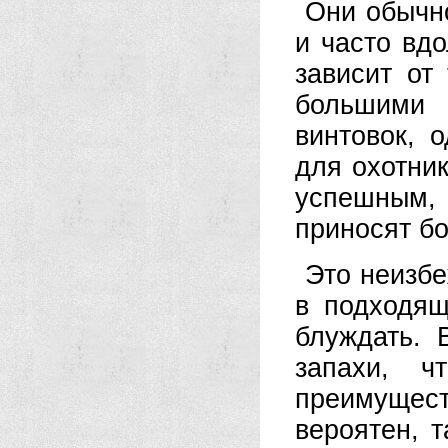
Они обычн
и часто вд
зависит от
большими 
винтовок, 
для охотни
успешным,
приносят б
Это неизбе
в подходящ
блуждать. 
запахи, ч
преимущест
вероятен, 