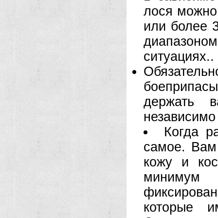
лося можно
или более 
диапазон
ситуациях..
Обязатель
боеприпас
держать 
независимо 
Когда р
самое. Вам
кожу и кос
минимум
фиксиров
которые 