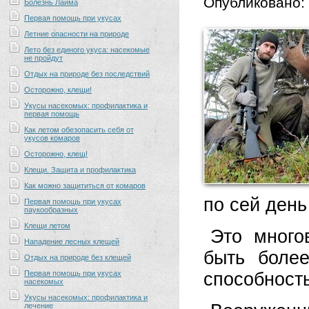
Опубликовано:
Болезнь Лайма
Первая помощь при укусах
Летние опасности на природе
Лето без единого укуса: насекомые
не пройдут
Отдых на природе без последствий
Осторожно, клещи!
Укусы насекомых: профилактика и
первая помощь
Как летом обезопасить себя от
укусов комаров
Осторожно, клещ!
Клещи. Защита и профилактика
Как можно защититься от комаров
по сей день
Первая помощь при укусах
паукообразных
Клещи летом
Это много
Нападение лесных клещей
быть более
Отдых на природе без клещей
Первая помощь при укусах
способность
насекомых
Укусы насекомых: профилактика и
лечение