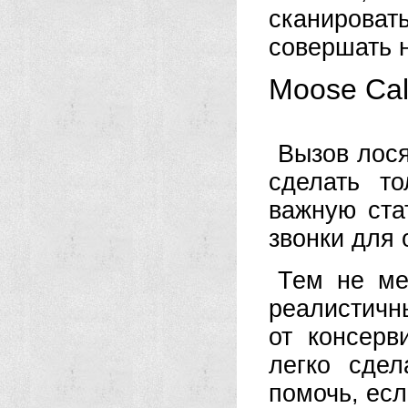
сканировать
совершать 
Moose Cal
Вызов лося
сделать т
важную ста
звонки для 
Тем не ме
реалистичны
от консерв
легко сде
помочь, есл