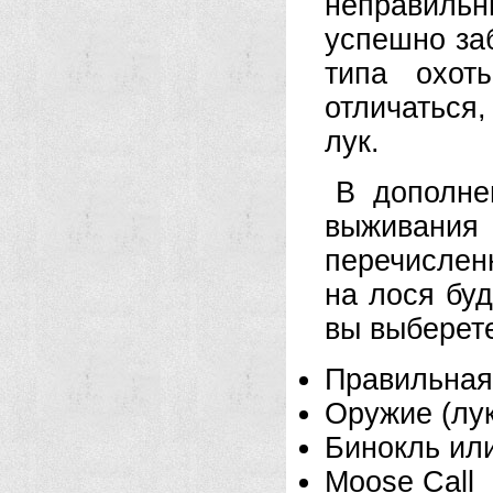
неправиль
успешно заб
типа охот
отличаться
лук.
В дополне
выживани
перечислен
на лося бу
вы выберет
Правильная
Оружие (лук
Бинокль ил
Moose Call