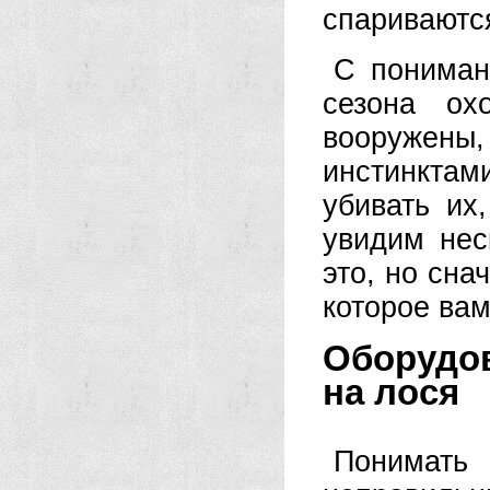
спариваютс
С пониман
сезона ох
вооружен
инстинктами
убивать их
увидим нес
это, но сна
которое вам
Оборудо
на лося
Понимат