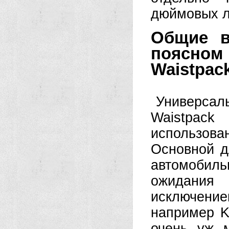
дюймовых ле
Общие в
поясном
Waistpack
Универсал
Waistpac
использова
Основной д
автомобиль
ожидания
исключени
например K
очень уж 