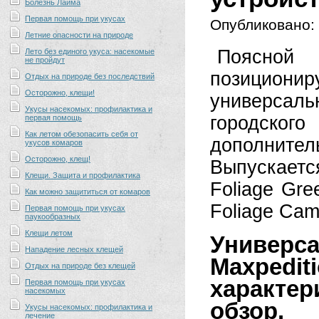
Болезнь Лайма
Первая помощь при укусах
Опубликовано:
Летние опасности на природе
Поясной 
Лето без единого укуса: насекомые
не пройдут
позициони
Отдых на природе без последствий
Осторожно, клещи!
универсал
Укусы насекомых: профилактика и
городск
первая помощь
Как летом обезопасить себя от
дополните
укусов комаров
Осторожно, клещ!
Выпускается
Клещи. Защита и профилактика
Foliage Gre
Как можно защититься от комаров
Foliage Cam
Первая помощь при укусах
паукообразных
Клещи летом
Универ
Нападение лесных клещей
Maxpedi
Отдых на природе без клещей
характер
Первая помощь при укусах
насекомых
обзор.
Укусы насекомых: профилактика и
лечение