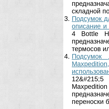
предназн
складной по
Подсумок дл
описание и 
4 Bottle 
предназнач
термосов ил
Подсумок 
Maxpediti
использова
12&#215;5
Maxpediti
предназн
переноски б