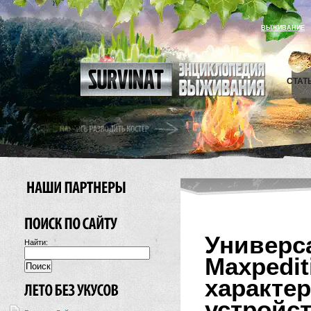
ВЫЖИВАНИЕ
СТАТ
Универ
Найти:
Maxpedi
харак
устройст