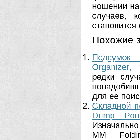
ношении на
случаев, 
становится 
Похожие з
Подсумок 
Organizer,
редки случ
понадобив
для ее поис
Складной по
Dump Pouc
Изначально 
MM Fold